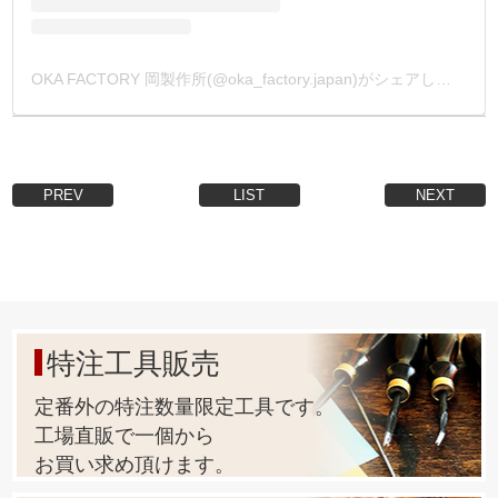
OKA FACTORY 岡製作所(@oka_factory.japan)がシェアした投稿
PREV
LIST
NEXT
特注工具販売
定番外の特注数量限定工具です。
工場直販で一個から
お買い求め頂けます。