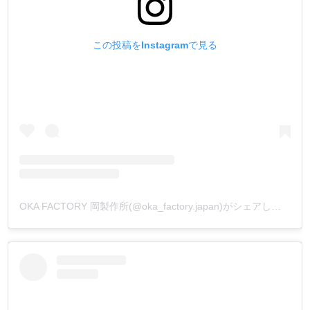
この投稿をInstagramで見る
OKA FACTORY 岡製作所(@oka_factory.japan)がシェアした投稿