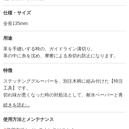
仕様・サイズ
全長135mm
用途
革を手縫いする時の、ガイドライン溝切り。
革の中に糸を沈め、摩擦による糸切れ防止になります。
特徴
ステッチンググルーバーを、別注木柄に組み付けた【特注
工具】です。
切れ味が悪くなった時の対処法として、耐水ペーパーと青
棒付きで販売しています。
続きを読む...
他には無い、自分だけのオリジナル工具として、是非お使
い下さい。
使用方法と
メンテナンス