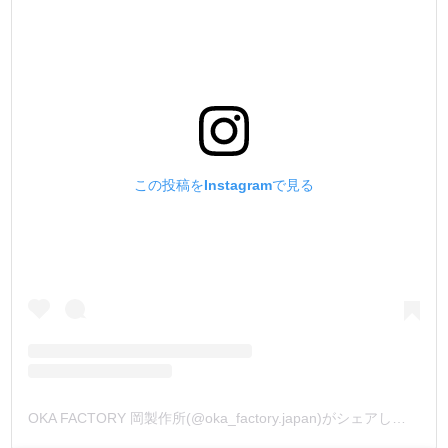
この投稿をInstagramで見る
OKA FACTORY 岡製作所(@oka_factory.japan)がシェアした投稿