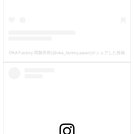
OKA Factory 岡製作所(@oka_factory.japan)がシェアした投稿