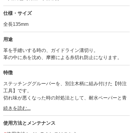
仕様・サイズ
全長135mm
用途
革を手縫いする時の、ガイドライン溝切り。
革の中に糸を沈め、摩擦による糸切れ防止になります。
特徴
ステッチンググルーバーを、別注木柄に組み付けた【特注
工具】です。
切れ味が悪くなった時の対処法として、耐水ペーパーと青
棒付きで販売しています。
続きを読む...
他には無い、自分だけのオリジナル工具として、是非お使
い下さい。
使用方法と
メンテナンス