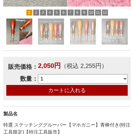
1
2
3
4
5
6
7
8
9
10
11
12
2,050円
（税込 2,255円）
販売価格：
数量：
製品名
特選 ステッチンググルーバー【マホガニー】青棒付き(特注
工具限定)【特注工具販売】