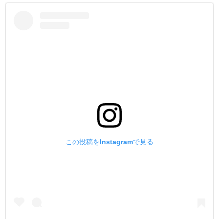
メンテナンス
刃部分に、ミシン油等をつけて保管して下さい。
刃の研ぐ方法は、インスタグラム動画/ webサイトの使用方
法とメンテナンスのバナー からご覧下さい。
刃がうまく研げない時は、刃研ぎ直しのメンテナンス業務
をご利用下さい。(４つのこだわりに記載)
この投稿をInstagramで見る