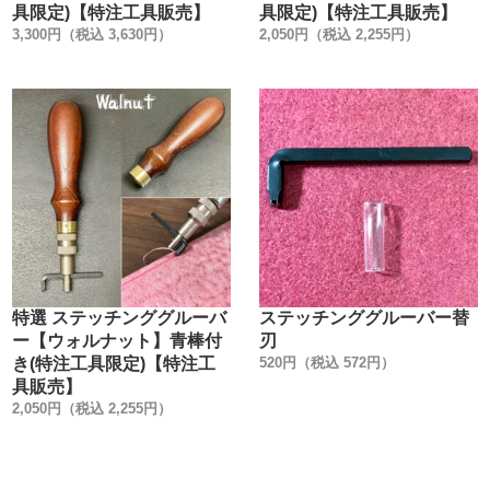
様にする事。
具限定)【特注工具販売】
具限定)【特注工具販売】
3,300円（税込 3,630円）
2,050円（税込 2,255円）
5. ボディー軸部分の鋼材を固くして、止めた時の力で、刃
の四角形状にならない様にする事。
①特注木柄について
黒檀は天然色です。
黒檀独特の縞模様がとても綺麗です。
黒檀は木材としての密度が高い為、他の木柄に比べて重量
感があります。
黒檀のみ2本の線を入れています。
タン・マホガニー・ウオールナットは着色です。
特選 ステッチンググルーバ
ステッチンググルーバー替
②桂について
ー【ウォルナット】青棒付
刃
削り出しの真鍮製の桂です。
き(特注工具限定)【特注工
520円（税込 572円）
1本線のラインを入れて、デザインを引き締めています。
具販売】
真鍮の釘で1つ、1つ手作業で組み付けています。
2,050円（税込 2,255円）
③弊社定番色です。
特注色と比較して下さい。