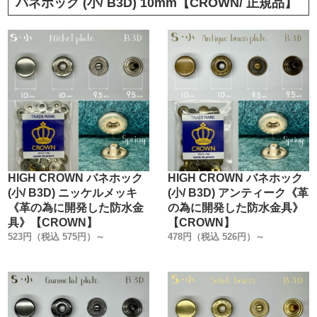
バネホック (小/ B3D) 10mm【CROWN/ 正規品】
HIGH CROWN バネホック
HIGH CROWN バネホック
(小/ B3D) ニッケルメッキ
(小/ B3D) アンティーク《革
《革の為に開発した防水金
の為に開発した防水金具》
具》【CROWN】
【CROWN】
523円（税込 575円）～
478円（税込 526円）～