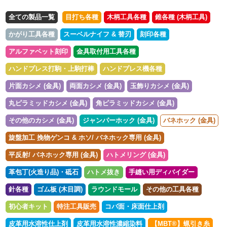
全ての製品一覧
目打ち各種
木柄工具各種
錐各種 (木柄工具)
かがり工具各種
スーベルナイフ & 替刃
刻印各種
アルファベット刻印
金具取付用工具各種
ハンドプレス打駒・上駒打棒
ハンドプレス機各種
片面カシメ (金具)
両面カシメ (金具)
玉飾りカシメ (金具)
丸ピラミッドカシメ (金具)
角ピラミッドカシメ (金具)
その他のカシメ (金具)
ジャンパーホック (金具)
バネホック (金具)
旋盤加工 挽物ゲンコ & ホソ/ バネホック専用 (金具)
平反射/ バネホック専用 (金具)
ハトメリング (金具)
革包丁(火造り品)・砥石
ハトメ抜き
手縫い用ディバイダー
針各種
ゴム板 (木目調)
ラウンドモール
その他の工具各種
初心者キット
特注工具販売
コバ面・床面仕上剤
皮革用水溶性仕上剤
皮革用水溶性濃縮染料
【MBT®︎】蝋引き糸