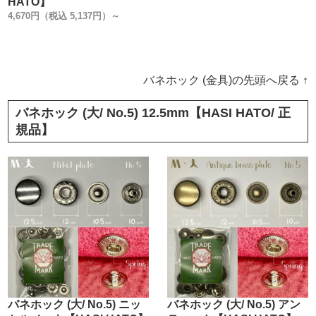
HATO】
4,670円（税込 5,137円）～
バネホック (金具)の先頭へ戻る ↑
バネホック (大/ No.5) 12.5mm【HASI HATO/ 正
規品】
バネホック (大/ No.5) ニッ
バネホック (大/ No.5) アン