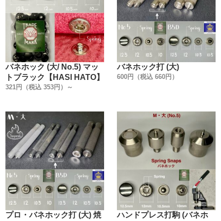
バネホック (大/ No.5) マッ
バネホック打 (大)
トブラック【HASI HATO】
600円（税込 660円）
321円（税込 353円）～
プロ・バネホック打 (大) 焼
ハンドプレス打駒 (バネホ