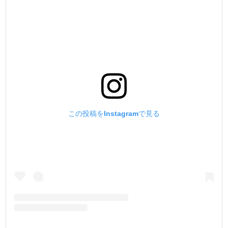
5. ー刃の材質と焼入れついてー
刃の【材質と仕上げ】にこだわりました。
刃部分の材質には工具鋼を使用しています。
刃部分全体に、焼入れ加工を施して金属硬度を高めていま
す。
刃にバネ性を持たせて、折れにくくしています。
6. ーサイズと適合性についてー
この投稿をInstagramで見る
刃幅を【ストレート形状】にして【サイズバリエーショ
ン】を増やしました。
刃幅を刃先から根元までストレート形状にしました。
深く刺しても穴の大きさが変わりません。
サイズバリエーションを増やして、製品の規格を明確にし
ました。
菱目打の各サイズに対応させました。
【菱切り = 菱目打】
No.1(細)刃幅:2.0mm = 3mmピッチ