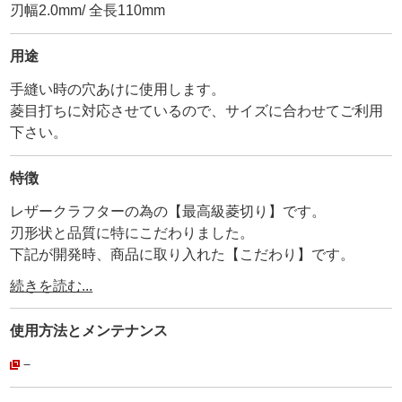
刃幅2.0mm/ 全長110mm
用途
手縫い時の穴あけに使用します。
菱目打ちに対応させているので、サイズに合わせてご利用
下さい。
特徴
レザークラフターの為の【最高級菱切り】です。
刃形状と品質に特にこだわりました。
下記が開発時、商品に取り入れた【こだわり】です。
続きを読む...
1. ー刃に対するこだわりー
刃を手作業で、通常より更に丹念に鋭く仕上げました。
使用方法と
メンテナンス
定番の菱切りと比較して、【正面はより鋭利に、側面はよ
り薄く】しました。
－
これにより、刺さる時の抵抗が少なくなる為、力を入れる