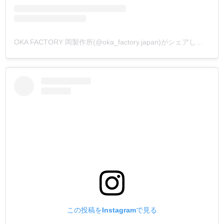
OKA FACTORY 岡製作所(@oka_factory.japan)がシェアした投稿
この投稿をInstagramで見る