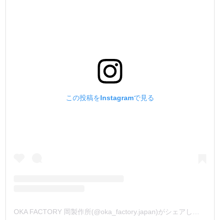
この投稿をInstagramで見る
OKA FACTORY 岡製作所(@oka_factory.japan)がシェアした投稿