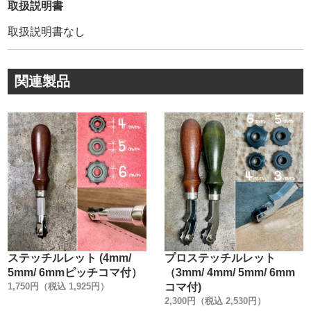
事なく、スッと革を貫通します。
取扱説明書
たまに、自分で菱切りの刃先を丸めて、ヘラの様に薄く加
取扱説明書なし
工している方を見かけます。
実は、その様な加工を私達はおすすめしません。
菱切りの構造上、革の繊維を線形状で刺すよりも、【点で
関連製品
刺す方がはるかに抵抗が少ない】為です。
刃先を丸めている理由は、刺した時の革の入り口と出口
を、刃先の短い距離で、同じ大きさの穴にする為だけで
す。
私達の菱切りは、刃幅をストレート形状に作っているの
で、少し刺せば穴は深く刺した時と同じ穴になります。
又、穴開けの為に引いたガイド線を刺す作業も、面より
【点の方が遥かに正確】です。
是非、【私達の考えるストレスの無い切れ味】をご体感下
さい。
ステッチルレット (4mm/
プロステッチルレット
2. ー木柄についてー
5mm/ 6mmピッチコマ付）
（3mm/ 4mm/ 5mm/ 6mm
木柄に【アサダ】を使用しました。
1,750円（税込 1,925円）
コマ付)
2,300円（税込 2,530円）
アサダは、主な用途は【靴製造の木型】が知られていま