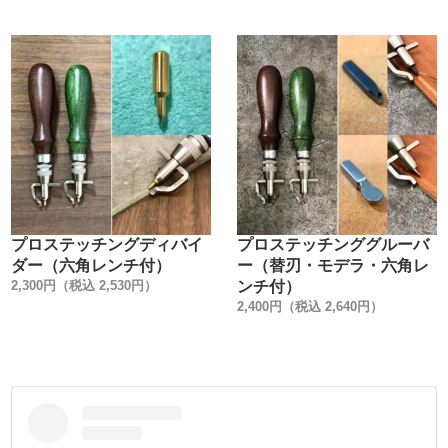
す。
重硬で切削加工がしにくい材質で、耐久性が高く、手に常
に触れる工具に向いています。
仕上げは無塗装なので、手汗を吸収して、手に馴染みま
す。
中心に2本線を入れて、握った時の【親指と中指の滑り止
め】を作りました。
3. ー桂についてー
真鍮無垢削り出しの桂を、真鍮釘で止めて、美観を意識し
プロステッチングディバイ
プロステッチンググルーバ
ました。
ダー（六角レンチ付）
ー（替刃・モデラ・六角レ
使用中、指先に違和感が出ない様に、木柄と桂に段差を出
2,300円（税込 2,530円）
ンチ付）
さず、フラットにする事にこだわりました。
2,400円（税込 2,640円）
4. ー組み付けについてー
菱切りの刃を【柄に垂直】に組み付けました。
垂直に組み付ける事で、手で握っている柄の形状を目安
に、感覚で穴を開けられる様になりました。
肉眼で確認しながら、穴を開ける必要がありません。