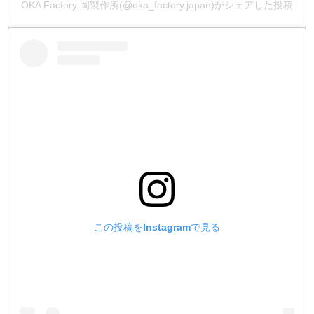
No.2(中)刃幅:2.5mm = 4mmピッチ
OKA Factory 岡製作所(@oka_factory.japan)がシェアした投稿
No.3(太)刃幅:3.0mm = 5mm/ 6mmピッチ
7. ー全長と刃の長さについてー
全長【110mm】、刃の長さを【約20mm】にしました。
柄から出ている刃の長さを20mmにしました。
柄を握った時に、人差し指が刃の先端に来る様にしていま
す。
革に刺す作業性が格段に上がります。
刃のしなり防止と強度を向上させる役割もあります。
8. ー印字についてー
柄に【サイズの表記】と【JAPAN】を印字しました。
No.1(細)/ No.2(中)/ No.3(太)のサイズを印字しています。
この投稿をInstagramで見る
JAPAN(岡製作所製造の証)も印字しています。