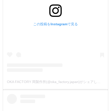
この投稿をInstagramで見る
OKA FACTORY 岡製作所(@oka_factory.japan)がシェアした投稿