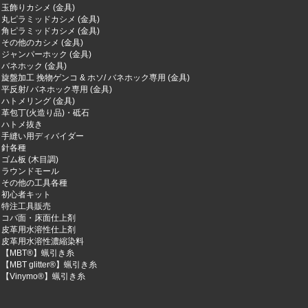
玉飾りカシメ (金具)
丸ピラミッドカシメ (金具)
角ピラミッドカシメ (金具)
その他のカシメ (金具)
ジャンパーホック (金具)
バネホック (金具)
旋盤加工 挽物ゲンコ & ホソ/ バネホック専用 (金具)
平反射/ バネホック専用 (金具)
ハトメリング (金具)
革包丁(火造り品)・砥石
ハトメ抜き
手縫い用ディバイダー
針各種
ゴム板 (木目調)
ラウンドモール
その他の工具各種
初心者キット
特注工具販売
コバ面・床面仕上剤
皮革用水溶性仕上剤
皮革用水溶性濃縮染料
【MBT®︎】蝋引き糸
【MBT glitter®︎】蝋引き糸
【Vinymo®︎】蝋引き糸