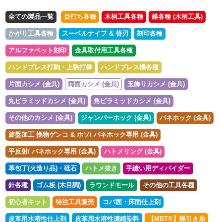
全ての製品一覧
目打ち各種
木柄工具各種
錐各種 (木柄工具)
かがり工具各種
スーベルナイフ & 替刃
刻印各種
アルファベット刻印
金具取付用工具各種
ハンドプレス打駒・上駒打棒
ハンドプレス機各種
片面カシメ (金具)
両面カシメ (金具)
玉飾りカシメ (金具)
丸ピラミッドカシメ (金具)
角ピラミッドカシメ (金具)
その他のカシメ (金具)
ジャンパーホック (金具)
バネホック (金具)
旋盤加工 挽物ゲンコ & ホソ/ バネホック専用 (金具)
平反射/ バネホック専用 (金具)
ハトメリング (金具)
革包丁(火造り品)・砥石
ハトメ抜き
手縫い用ディバイダー
針各種
ゴム板 (木目調)
ラウンドモール
その他の工具各種
初心者キット
特注工具販売
コバ面・床面仕上剤
皮革用水溶性仕上剤
皮革用水溶性濃縮染料
【MBT®︎】蝋引き糸