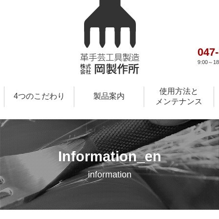
047
9:00～
使用方法と
4つのこだわり
製品案内
メンテナンス
Information_en
information