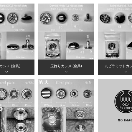
カシメ (金具)
玉飾りカシメ (金具)
丸ピラミッドカシメ
＞
＞
＞