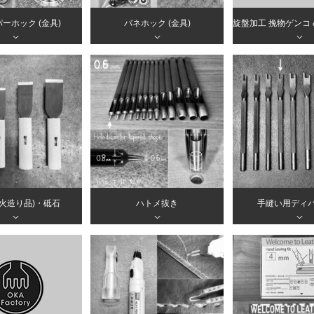
ーホック (金具)
バネホック (金具)
＞
＞
＞
(火造り品)・砥石
ハトメ抜き
手縫い用ディ
＞
＞
＞