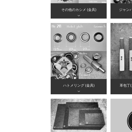
その他のカシメ (金具)
ジャンパ
＞
ハトメリング (金具)
革包丁
＞