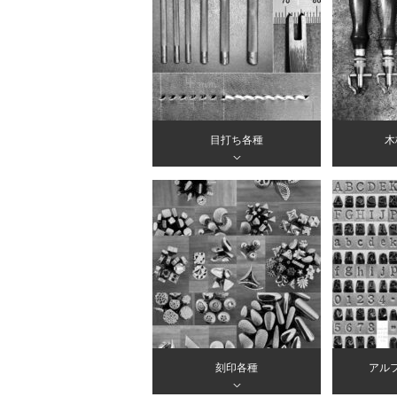
目打ち各種
木
＞
刻印各種
アル
＞