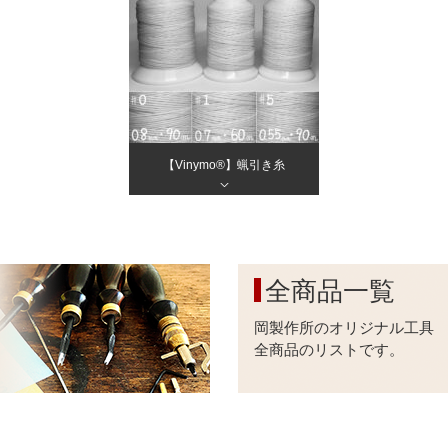
【Vinymo®︎】蝋引き糸
＞
全商品一覧
岡製作所のオリジナル工具
全商品のリストです。