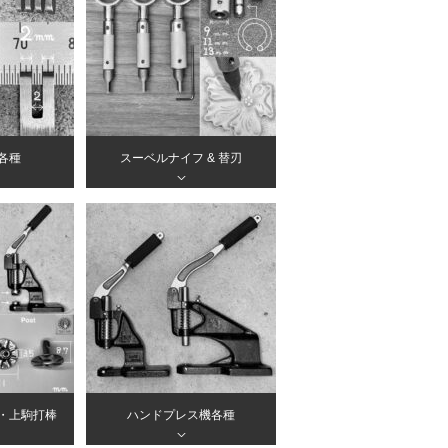
各種
スーベルナイフ & 替刃
＞
・上駒打棒
ハンドプレス機各種
＞