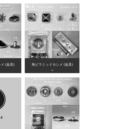
 (金具)
角ピラミッドカシメ (金具)
＞