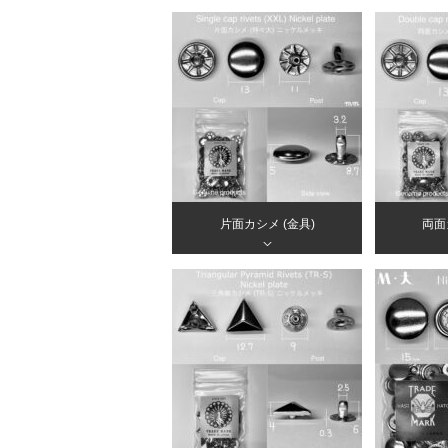
片面カシメ (金具)
両面
＞