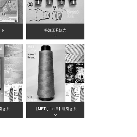
ット
特注工具販売
＞
蝋引き糸
【MBT glitter®︎】蝋引き糸
＞