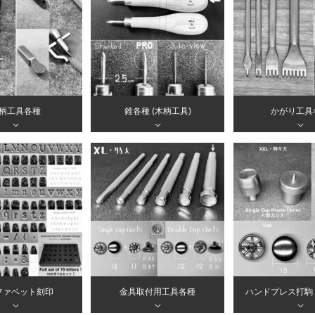
柄工具各種
錐各種 (木柄工具)
かがり工具
＞
＞
＞
ファベット刻印
金具取付用工具各種
ハンドプレス打駒
＞
＞
＞