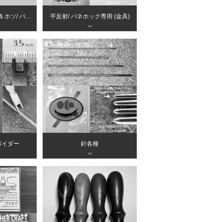
旋盤加工 挽物ゲンコ & ホソ/ バネホック専用 (金具)
平反射/ バネホック専用 (金具)
＞
バイダー
針各種
＞