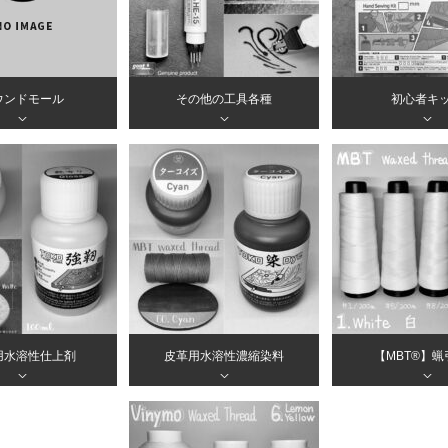
ウンドモール
その他の工具各種
初心者キ
＞
＞
＞
用水溶性仕上剤
皮革用水溶性濃縮染料
【MBT®︎】
＞
＞
＞