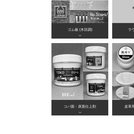
ゴム板 (木目調)
ラ
＞
コバ面・床面仕上剤
皮革
＞