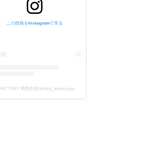
この投稿をInstagramで見る
OKA FACTORY 岡製作所(@oka_factory.japan)がシェアした投稿