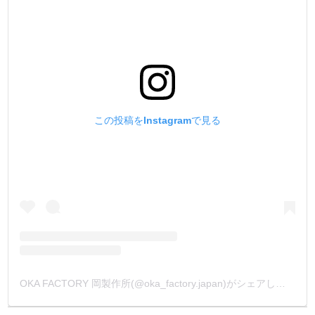
この投稿をInstagramで見る
OKA FACTORY 岡製作所(@oka_factory.japan)がシェアした投稿