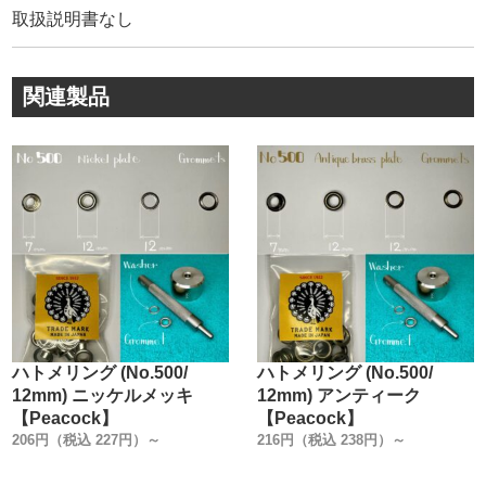
取扱説明書なし
④全体にメッキ加工を施して錆び止め処理としています。
・
〈 注意点 〉
関連製品
※金具を1回で強く叩いて止めないで下さい。必ず、3～4
回に分けて細かく叩いて止めて下さい。１回で強く叩く
と、金具が綺麗に止まらなかったり、金具から打ち具が抜
けなくなる場合があります。
・
※革の厚みに適した金具を必ず御使用下さい。金具が3mm
厚用なのに、1mm厚の革を無理に止めると、金具が変形し
たり、金具から打ち具が抜けなくなる場合があります。
・
※叩く時は、金槌を使用しないで下さい。打具の変形や錆
びの原因になります。ラウンドモール・ウッドハンマーモ
ハトメリング (No.500/
ハトメリング (No.500/
ール・木槌を推奨しています。
12mm) ニッケルメッキ
12mm) アンティーク
【Peacock】
【Peacock】
206円（税込 227円）～
216円（税込 238円）～