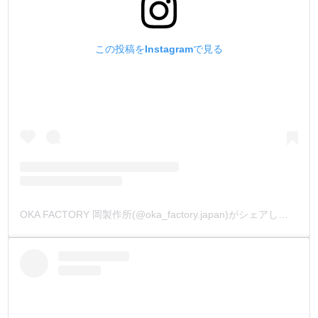
この投稿をInstagramで見る
OKA FACTORY 岡製作所(@oka_factory.japan)がシェアした投稿