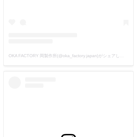
OKA FACTORY 岡製作所(@oka_factory.japan)がシェアした投稿