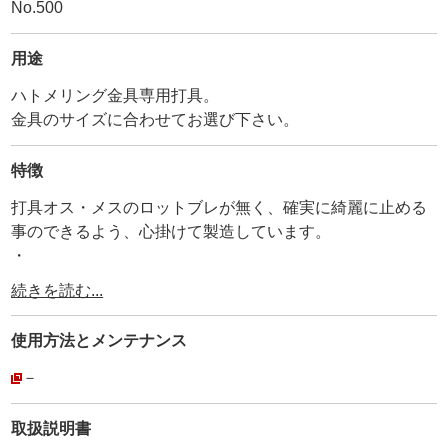
No.500
用途
ハトメリング金具専用打具。
金具のサイズに合わせてお選び下さい。
特徴
打具オス・メスのロットブレが無く、確実に綺麗に止める
事のできるよう、心掛けて製造しています。
・
①製造時から抜き打ちで実際に金具を止めて、確実な固定
続きを読む...
ができているか確認しています。
・
使用方法と
メンテナンス
②オス・メスにサイズ表記の打刻をしています。
・
－
③オスの持ち手部にアヤメ加工を施してすべり止めにして
います。
取扱説明書
・