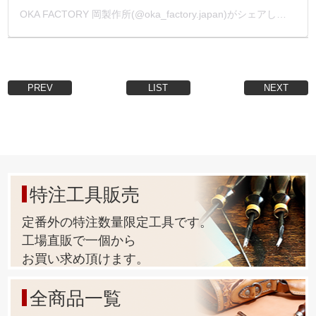
OKA FACTORY 岡製作所(@oka_factory.japan)がシェアした投稿
PREV
LIST
NEXT
特注工具販売
定番外の特注数量限定工具です。
工場直販で一個から
お買い求め頂けます。
全商品一覧