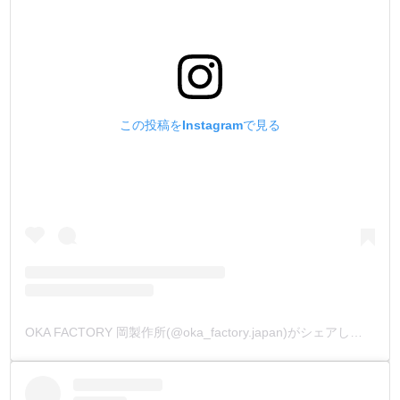
【刃幅(ｍｍ)】と【MADE IN JAPAN】を打刻しています。
この投稿をInstagramで見る
OKA FACTORY 岡製作所(@oka_factory.japan)がシェアした投稿