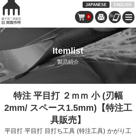
JAPANESE
ENGLISH
0
Itemlist
製品紹介
特注 平目打 ２ｍｍ 小 (刃幅
2mm/ スペース1.5mm)【特注工
具販売】
平目打
平目打
目打ち工具 (特注工具)
かがり工