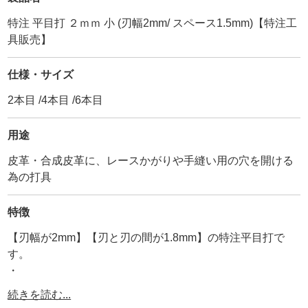
特注 平目打 ２ｍｍ 小 (刃幅2mm/ スペース1.5mm)【特注工
具販売】
仕様・サイズ
2本目 /4本目 /6本目
用途
皮革・合成皮革に、レースかがりや手縫い用の穴を開ける
為の打具
特徴
【刃幅が2mm】【刃と刃の間が1.8mm】の特注平目打で
す。
・
従来品は【1.刃付けの悪さ】と【2.焼入れしていない】欠
続きを読む...
点が2つありました。