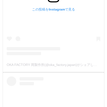
・
②刃部分について
この投稿をInstagramで見る
１刃、１刃、手作業で刃付けをし、丹念に磨いています。
刃形状は叩く時に抵抗が少なく、耐久性の高い【かまぼこ
刃】にしています。
その為、【抜群の切れ味】と【革からの抜けの良さ】を体
感して頂けます。
刺さった平目打が、抵抗無く革から抜ける為、素材のダメ
ージがありません。
刃付け後直ちに、刃部分を【樹脂で保護】して、お客様の
お手元迄【最高の切れ味】を保って出荷しています。
・
OKA FACTORY 岡製作所(@oka_factory.japan)がシェアした投稿
③滑り止めについて
持ち手部分60mm幅に、アヤメ加工を施して【滑り止め】
にしています。
アヤメ形状が指先に引っかかり、叩いた時の作業性を向上
させました。
・
④打刻について