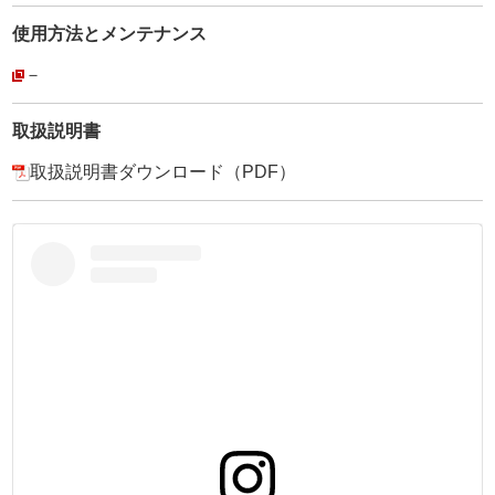
1. 刃部分をくさび型の形状にしていました。
使用方法と
メンテナンス
理にかなわない形状から、強く何度も叩かないと、穴が開
きにくい製品でした。(革がちぎれる感じ切れるイメージ)
－
2. 焼入れをしていない為、打具としての金属硬度が低く、
曲がったり、刃が丸まって穴が空きにくくなる事がありま
取扱説明書
した。
取扱説明書ダウンロード（PDF）
・
この2つの欠点を改善して、永く使える平目打を作りたくて
開発したのがこの製品です。
平目打にも、手間を惜しまず【菱目打ちと同等の刃付けと
焼入れ】を施しました。
抜群の切れ味と耐久性をご体感下さい。
・
①全体について
全長は効率の良い作業性を考え、【110mm】にしました。
全体に【焼入れ加工】を施しているので、曲がりや変形が
ありません。
グレーコーティグ処理で【錆び防止】としています。