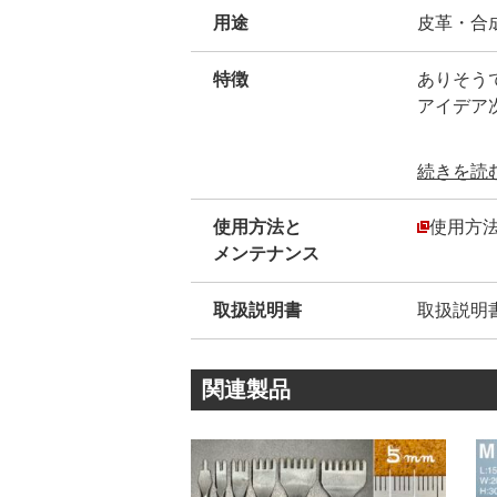
用途
皮革・合
特徴
ありそう
アイデア
【利用方
続きを読む.
①厚い革
す。
使用方法と
使用方
【表面は
メンテナンス
にする事
②財布や
取扱説明書
取扱説明
作品に合
革手縫い
関連製品
①手縫い
(革手縫
(ヨーロ