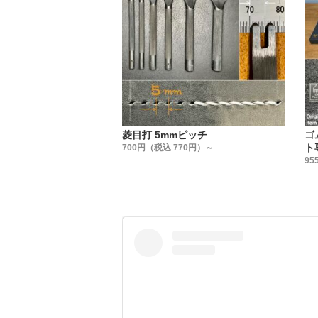
②革手縫
(ミシン
太い糸の
革手縫い
下記が【
①刃形状
通常の菱
菱目打 5mmピッチ
ゴ
穴が逆な
ト
700円（税込 770円）～
手縫いす
95
②打刻に
ピッチ(mm
③全体に
刃先から
黒コーテ
④刃部分