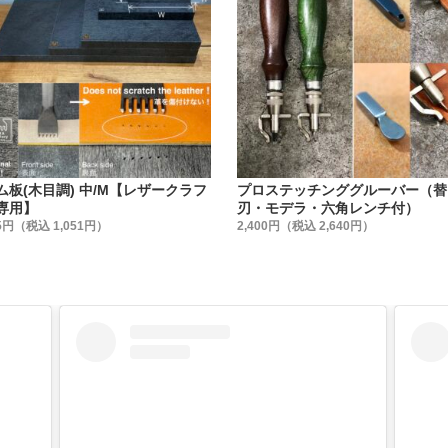
いは主に#0~#8迄の太い糸を使用します。
縫いは、針と糸も細く、縫い目の構造が異なります。)
為、当然針も太く、必要最低限の穴で、太い糸と太い針を通せ
の長い歴史の中で、上記の条件を満たした、最も適した形状が
特徴】です
ついて
目打ちの逆刃バージョンです。
ム板(木目調) 中/M【レザークラフ
プロステッチンググルーバー（替
ので、縫い目も逆にする事が出来ます。
専用】
刃・モデラ・六角レンチ付）
る時は、糸が交差する向きも逆にして下さい。
5円（税込 1,051円）
2,400円（税込 2,640円）
ついて
)と MADE IN JAPAN(OKA Factory製造品の証)を打刻してい
ついて
打刻部分まで、均一に焼き入れ加工を施しているので、曲がり
ィング処理で錆び防止としています。
について