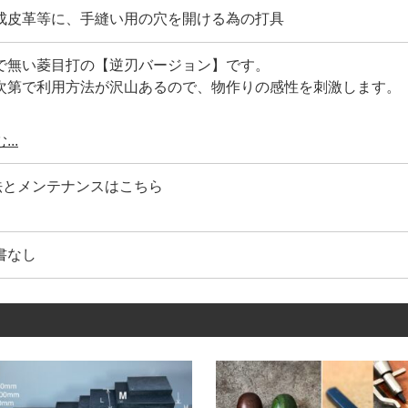
成皮革等に、手縫い用の穴を開ける為の打具
で無い菱目打の【逆刃バージョン】です。
次第で利用方法が沢山あるので、物作りの感性を刺激します。
法】
..
を、菱目打で表面からだけ穴を開けると、菱目打の傾きにより
法とメンテナンスはこちら
通常菱目】で【裏面は逆刃菱目】で穴を開ける事で穴のずれを
が出来ます。
鞄の縫い目を、真ん中で【左右対称】に出来ます。
書なし
わせた様々なアイデアでご利用下さい。
の歴史は長く【菱型の穴にする理由】があります。
時の力が対角線にかかる為、手縫いの力で革(素材)がちぎれに
いは、ミシン縫いよりもはるかに力が掛かる為、耐久性はより強
ッパ目打ちも同じ原理です。)