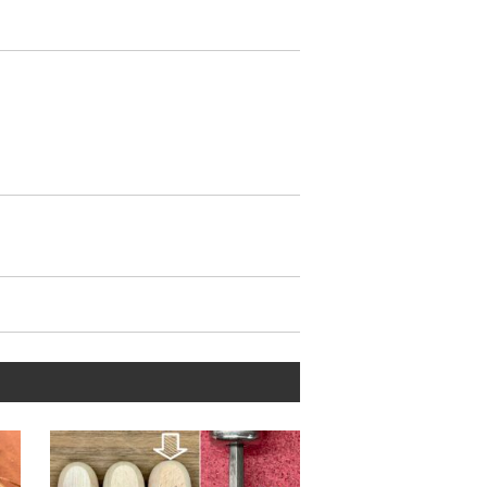
、裏で穴がずれてしまう事がありま
防ぎ、縫い目を表裏共に同じ縫い目
くい事。
いとも言える。)