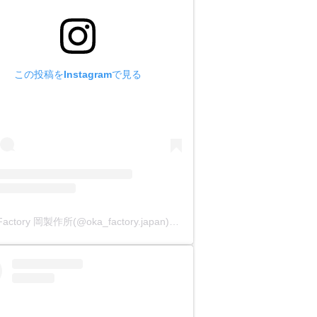
ダメージがありません。
して出荷しています。
この投稿をInstagramで見る
。
OKA Factory 岡製作所(@oka_factory.japan)がシェアした投稿