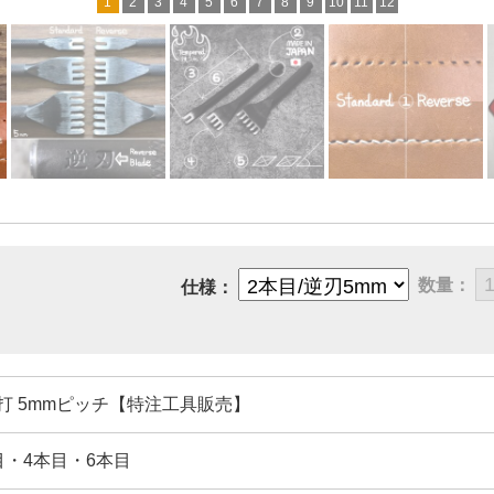
1
2
3
4
5
6
7
8
9
10
11
12
数量：
仕様：
打 5mmピッチ【特注工具販売】
目・4本目・6本目