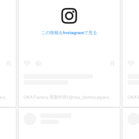
刃、手作業で刃付けをした後、丹念に磨いています。
抜群の切れ味を体感頂けます。
と研磨による効果から、革から菱目打を抜きやすいので素材の
して直ぐの最高の状態で、刃部分を樹脂で保護(コーティング)
この投稿をInstagramで見る
度について
を可能な限り、急角度にしています。
がシャープ菱形になり、手縫い独特の綺麗な縫い目になります
部分について
分(60mm)に、アヤメ加工を施して滑り止めにしています。
らないので、確実な作業が行えます。
OKA Factory 岡製作所(@oka_factory.japan)がシェアした投稿
OKA Factory 岡製作所(@oka_factory.japan)がシェアした投稿