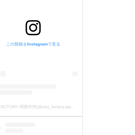
この投稿をInstagramで見る
OKA FACTORY 岡製作所(@oka_factory.japan)がシェアした投稿