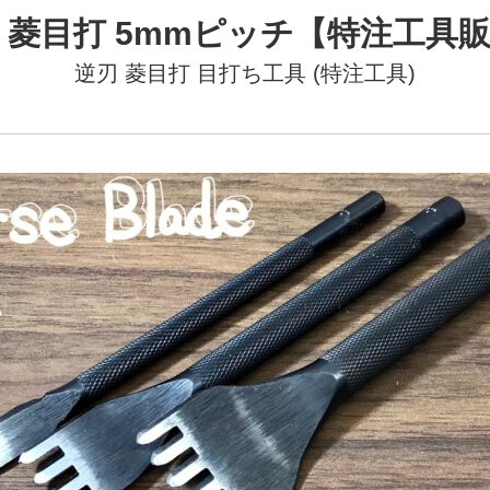
 菱目打 5mmピッチ【特注工具
逆刃 菱目打
目打ち工具 (特注工具)