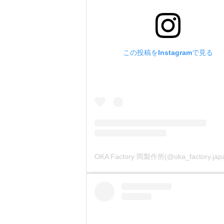
1刃、1
その為、
刃の角度
刃付けを
この投稿をInstagramで見る
⑤刃の角
刃の角度
開けた穴
⑥持ち手
持ち手部
指先が滑