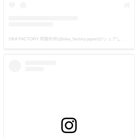
OKA FACTORY 岡製作所(@oka_factory.japan)がシェアした投稿