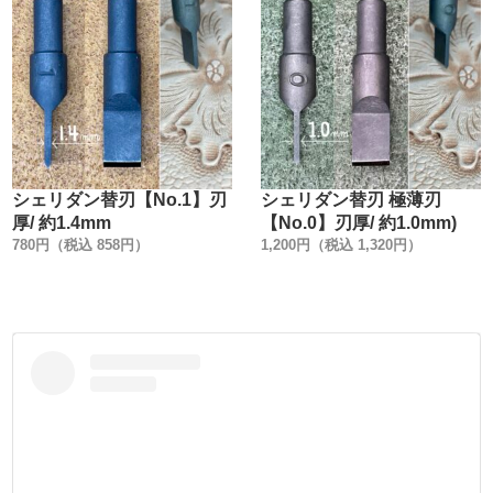
替刃・シェリダン替刃（極薄刃）・ダブル替刃等に対応し
ています。
・
〈メンテナンス〉
※刃部分にミシン油等を付けて保管して下さい。
※刃の切れ味が悪くなったら、グルーバー替刃式替刃（交
換用）に変えてください。
シェリダン替刃【No.1】刃
シェリダン替刃 極薄刃
※刃が上手く研げない時は、刃研ぎ直しのメンテナンス業
厚/ 約1.4mm
【No.0】刃厚/ 約1.0mm)
務をご利用下さい。（４つのこだわりに記載）
780円（税込 858円）
1,200円（税込 1,320円）