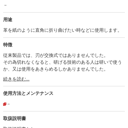
－
用途
革を紙のように直角に折り曲げたい時などに使用します。
特徴
従来製品では、刃が交換式ではありませんでした。
その為切れなくなると、研げる技術のある人は研いで使う
か、又は使用をあきらめるしかありませんでした。
刃を交換できて、より永く使っていただける製品を、とい
続きを読む...
うことで開発したのがこの製品です。
グルーバー替刃だけで無く、スーベルカッター替刃・シェ
使用方法と
メンテナンス
リダン替刃・シェリダン替刃（極薄刃）・ダブル替刃にも
対応出来るようにしました。
－
・
①使用方法は、革を裏面（床面）から、替刃の側面を定規
取扱説明書
に当てて、引くように革に溝切りします。