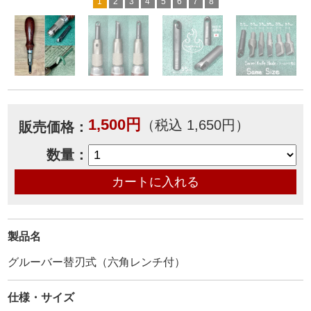
1
2
3
4
5
6
7
8
1,500円
（税込 1,650円）
販売価格：
数量：
製品名
グルーバー替刃式（六角レンチ付）
仕様・サイズ