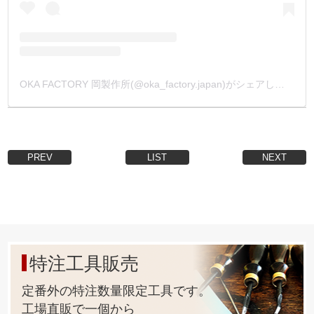
OKA FACTORY 岡製作所(@oka_factory.japan)がシェアした投稿
PREV
LIST
NEXT
特注工具販売
定番外の特注数量限定工具です。
工場直販で一個から