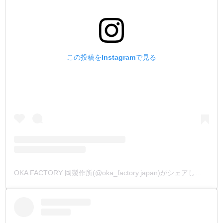
この投稿をInstagramで見る
OKA FACTORY 岡製作所(@oka_factory.japan)がシェアした投稿