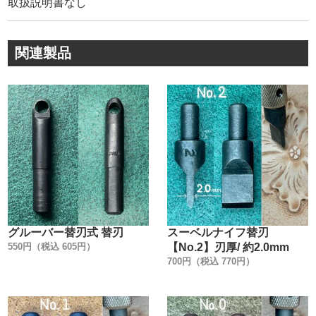
取扱説明書なし
・
②刃は、工具鋼を使用し焼き入れ加工を施して、黒コーテ
ィングで錆び防止にしています。
関連製品
・
③１刃、１刃、手作業で、実際に革で試し切りをして刃付
けをしています。
その為、抜群の切れ味です。
刃部分に錆び止め用オイルを付けて、チューブで保護して
出荷しています。
・
④JAPANの打刻をしています。
・
⑤ボディーにアヤメ加工を施してすべり止めにしていま
す。
グルーバー替刃式 替刃
スーベルナイフ替刃
・
550円（税込 605円）
【No.2】刃厚/ 約2.0mm
⑥刃を交換する時は、付属の六角レンチを使用して下さ
700円（税込 770円）
い。
・
⑦替刃を入れる穴は、スーベルカッター替刃・シェリダン