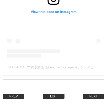
View this post on Instagram
OKA FACTORY 岡製作所(@oka_factory.japan)がシェアした投稿
PREV
LIST
NEXT