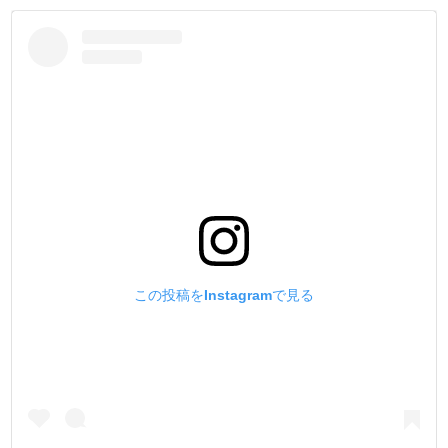
て使用して下さい。革の厚みが薄かったり、水分を含ませ
ないでスタンピングを行なうと、刻印が痛んだり、立体的
な模様が出ません。）
この投稿をInstagramで見る