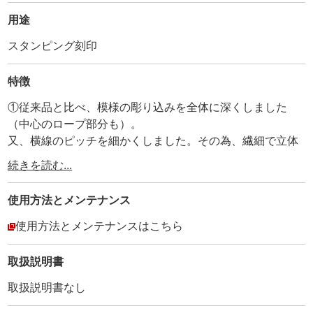
用途
スタンピング刻印
特徴
①従来品と比べ、模様の彫り込みを全体に深くしました
（中心のロープ部分も）。
又、横線のピッチを細かくしました。その為、繊細で立体
的な奥行きを感じるスタピングが行えます。
続きを読む...
・
②刻印ナンバーとMADE IN JAPANを打刻しています。
使用方法と
メンテナンス
・
③全体にメッキ加工を施しています。
使用方法とメンテナンスはこちら
・
④持ち手部分に、アヤメ加工を施して、滑り止めにしてい
取扱説明書
ます。
取扱説明書なし
・
（1.8mm厚以上のタンニンなめし革に、必ず水分を含ませ