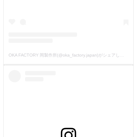
OKA FACTORY 岡製作所(@oka_factory.japan)がシェアした投稿