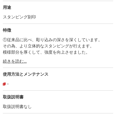
用途
スタンピング刻印
特徴
①従来品に比べ、彫り込みの深さを深くしています。
その為、より立体的なスタンピングが行えます。
模様部分を厚くして、強度を向上させました。
模様は左右対象なので、組み合わせて使用出来ます。
続きを読む...
・
②刻印ナンバーとMADE IN JAPANを打刻しています。
使用方法と
メンテナンス
・
③全体にメッキ加工を施しています。
－
・
④持ち手部分に、アヤメ加工を施して滑り止めにしていま
取扱説明書
す。
取扱説明書なし