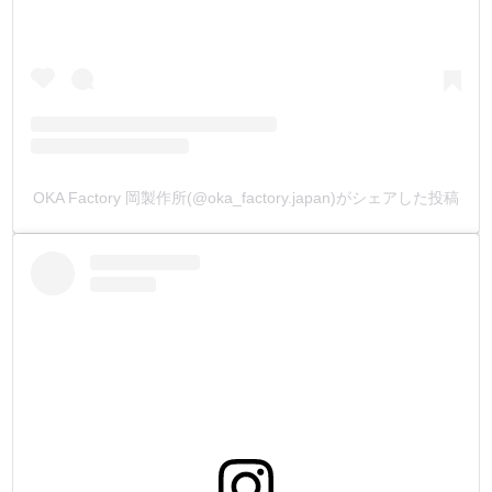
OKA Factory 岡製作所(@oka_factory.japan)がシェアした投稿