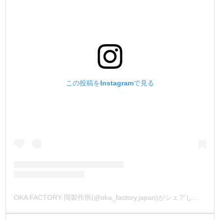
この投稿をInstagramで見る
OKA FACTORY 岡製作所(@oka_factory.japan)がシェアした投稿