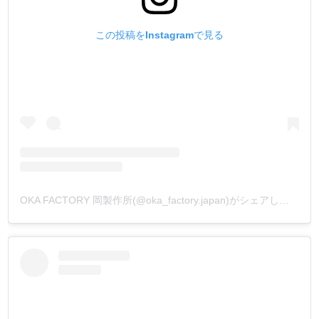
この投稿をInstagramで見る
OKA FACTORY 岡製作所(@oka_factory.japan)がシェアした投稿