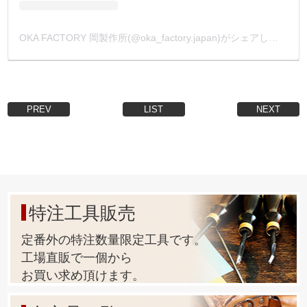
OKA FACTORY 岡製作所(@oka_factory.japan)がシェアした投稿
PREV
LIST
NEXT
特注工具販売
定番外の特注数量限定工具です。
工場直販で一個から
お買い求め頂けます。