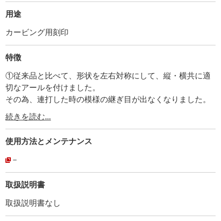
用途
カービング用刻印
特徴
①従来品と比べて、形状を左右対称にして、縦・横共に適
切なアールを付けました。
その為、連打した時の模様の継ぎ目が出なくなりました。
又、角度を従来品より急角度にして、狭い部分やカッティ
続きを読む...
ングの接近している箇所を打刻する事が出来る様にしまし
た。
使用方法と
メンテナンス
・
②刻印ナンバーとmade in Japanを打刻しています。
－
・
③全体にメッキ加工を施しています。
取扱説明書
・
取扱説明書なし
④持ち手部分にアヤメ加工を施して滑り止めにしていま
す。