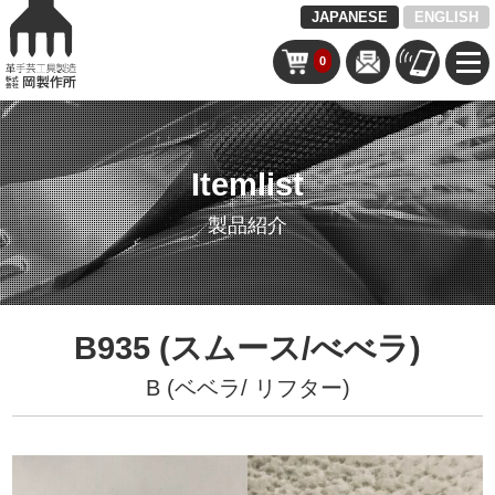
JAPANESE
ENGLISH
0
Itemlist
製品紹介
B935 (スムース/べべラ)
B (ベベラ/ リフター)