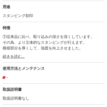
用途
スタンピング刻印
特徴
①従来品に比べ、彫り込みの深さを深くしています。
その為、より立体的なスタンピングが行えます。
模様部分を厚くして、強度を向上させました。
模様は左右対象なので、組み合わせて使用出来ます。
続きを読む...
・
②刻印ナンバーとMADE IN JAPANを打刻しています。
使用方法と
メンテナンス
・
③全体にメッキ加工を施しています。
－
・
④持ち手部分に、アヤメ加工を施して滑り止めにしていま
取扱説明書
す。
取扱説明書なし