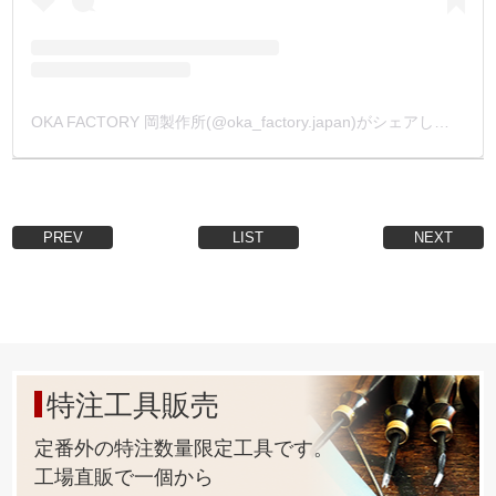
OKA FACTORY 岡製作所(@oka_factory.japan)がシェアした投稿
PREV
LIST
NEXT
特注工具販売
定番外の特注数量限定工具です。
工場直販で一個から