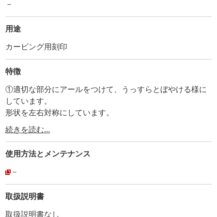
－
用途
カービング用刻印
特徴
①適切な部分にアールをつけて、うっすらとぼやける様に
しています。
形状を左右対称にしています。
頭部分から持ち手部分まで一体型です(溶接ではありませ
続きを読む...
ん)。
その為、曲がりや変形がありません。
使用方法と
メンテナンス
・
②刻印ナンバーとmade in japanを打刻しています。
－
・
③全体にメッキ加工を施しています。
取扱説明書
・
取扱説明書なし