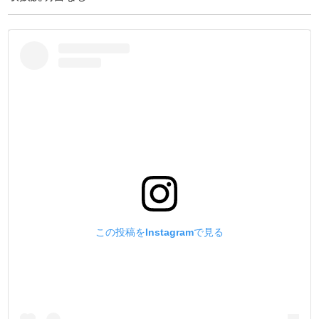
④持ち手部分にアヤメ加工を施して滑り止めにしていま
す。
この投稿をInstagramで見る