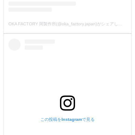
OKA FACTORY 岡製作所(@oka_factory.japan)がシェアした投稿
この投稿をInstagramで見る