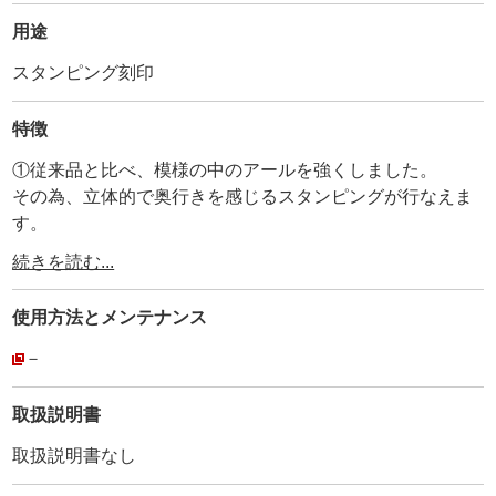
用途
スタンピング刻印
特徴
①従来品と比べ、模様の中のアールを強くしました。
その為、立体的で奥行きを感じるスタンピングが行なえま
す。
従来品の模様と棒の溶接では無く、模様と棒の一体型なの
続きを読む...
で、曲がりや変形がありません。
・
使用方法と
メンテナンス
②刻印ナンバーとMADE IN JAPANを打刻しています。
・
－
③全体にメッキ加工を施しています。
・
取扱説明書
④持ち手部分に、アヤメ加工を施して、滑り止めにしてい
取扱説明書なし
ます。