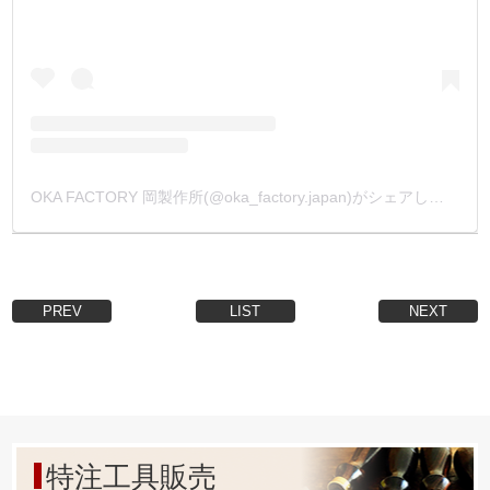
OKA FACTORY 岡製作所(@oka_factory.japan)がシェアした投稿
PREV
LIST
NEXT
特注工具販売