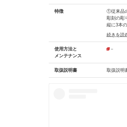
特徴
①従来品
彫刻の彫
縦に3本
・
続きを読む.
②MADE
・
使用方法と
－
③全体に
メンテナンス
・
④持ち手
取扱説明書
取扱説明