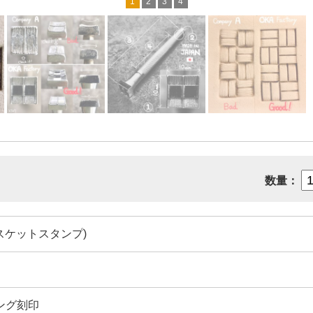
1
2
3
4
数量：
(バスケットスタンプ)
ング刻印