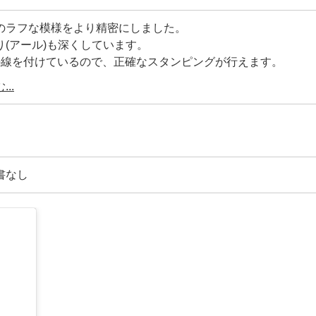
のラフな模様をより精密にしました。
り(アール)も深くしています。
の線を付けているので、正確なスタンピングが行えます。
..
 IN JAPANと、X507を打刻しています。
メッキ加工を施しています。
部分に、アヤメ加工を施して滑り止めにしています。
書なし