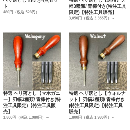
ヘリ落とし 刃研ぎ4点セッ
特選 ヘリ落とし【黒檀】刃
ト
幅3種類/ 青棒付き(特注工具
①木柄について
480円（税込 528円）
限定)【特注工具販売】
3,050円（税込 3,355円）～
黒檀は天然色です。
タン・マホガニー・ウオールナットは着色です。
黒檀のみ2本の線を入れて高級感を出しています。
②桂について
削り出しの真鍮製の桂です。
1本線のラインを入れて、デザインで引き締めています。
真鍮製の釘で、1つ、1つ手作業で組み付けています。
③弊社定番色です
特注色と比較して下さい。
特選 ヘリ落とし【マホガニ
特選 ヘリ落とし【ウォルナ
ー】刃幅3種類/ 青棒付き(特
ット】刃幅3種類/ 青棒付き
注工具限定)【特注工具販
(特注工具限定)【特注工具
売】
販売】
1,800円（税込 1,980円）～
1,800円（税込 1,980円）～