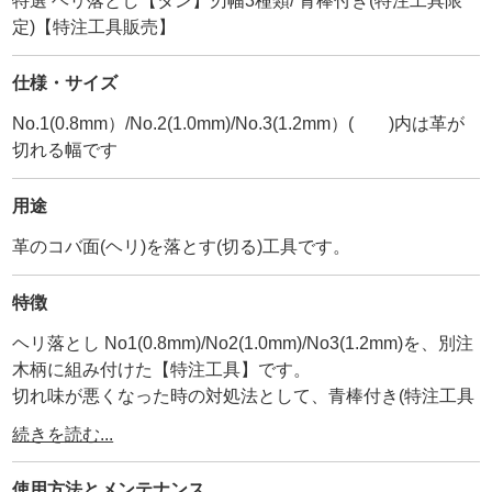
特選 ヘリ落とし【タン】刃幅3種類/ 青棒付き(特注工具限
定)【特注工具販売】
仕様・サイズ
No.1(0.8mm）/No.2(1.0mm)/No.3(1.2mm）( )内は革が
切れる幅です
用途
革のコバ面(ヘリ)を落とす(切る)工具です。
特徴
ヘリ落とし No1(0.8mm)/No2(1.0mm)/No3(1.2mm)を、別注
木柄に組み付けた【特注工具】です。
切れ味が悪くなった時の対処法として、青棒付き(特注工具
限定)で販売しています。
続きを読む...
他には無い、自分だけのオリジナル工具として、是非お使
い下さい。
使用方法と
メンテナンス