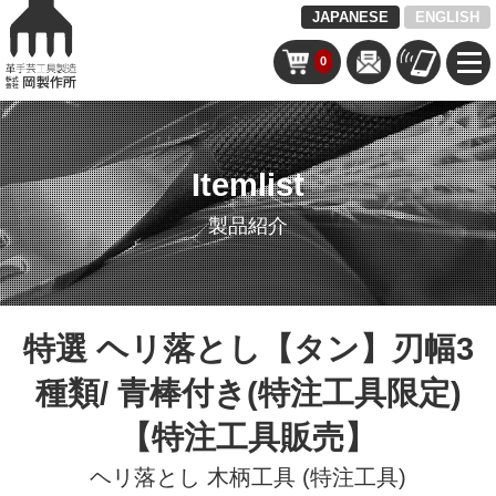
JAPANESE
ENGLISH
0
Itemlist
製品紹介
特選 ヘリ落とし【タン】刃幅3
種類/ 青棒付き(特注工具限定)
【特注工具販売】
ヘリ落とし
木柄工具 (特注工具)