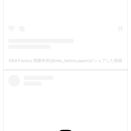
OKA Factory 岡製作所(@oka_factory.japan)がシェアした投稿