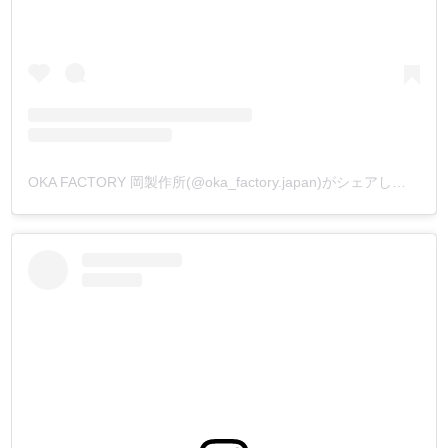
OKA FACTORY 岡製作所(@oka_factory.japan)がシェアした投稿