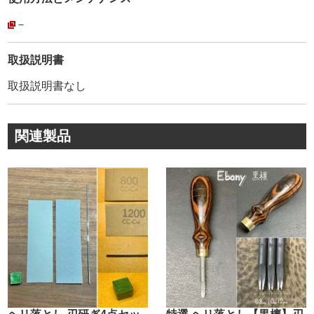
従来品は【最初から切れないもの】が多くありました。
－
初心者の方は、ヘリ落としの品質はわかりません。
初めから切れないヘリ落としを使って、切れ味はこんなも
取扱説明書
のと認識される方が多く見受けられました。
取扱説明書なし
これは私達自身の体験談でもあります。
コバ面(ヘリ)の仕上がりは、作品全体の印象を左右する重
関連製品
要な部分です。
1. お手頃な価格帯
2. 最初から抜群の切れ味
3. 初心者でも使える
上記の条件を満たした、へり落としはないかという思いで
開発した商品です。
弊社製造刃物は全て、1つ、1つ、実際に革で試し切りをし
て組み付けています。
その為、始めから切れない物はありませんのでご安心下さ
い。