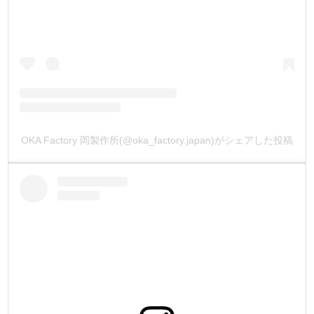
OKA Factory 岡製作所(@oka_factory.japan)がシェアした投稿