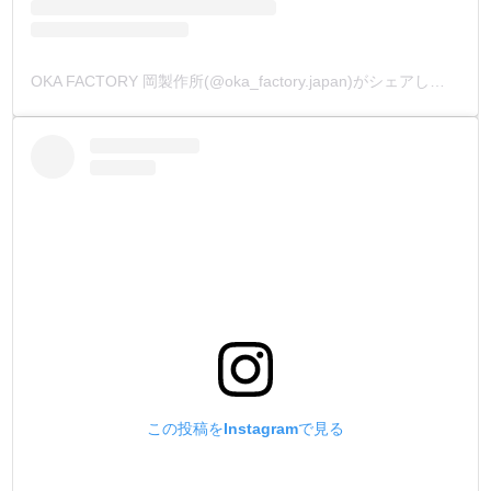
OKA FACTORY 岡製作所(@oka_factory.japan)がシェアした投稿
この投稿をInstagramで見る