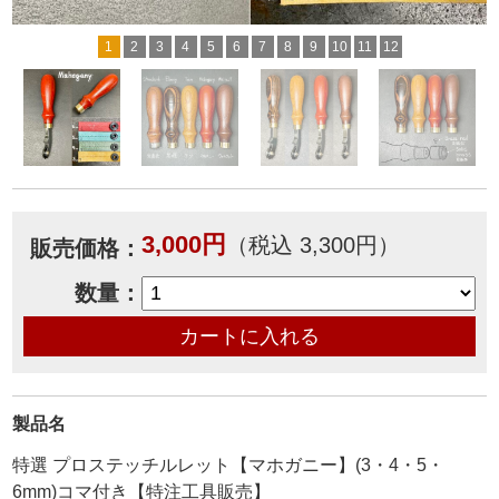
1
2
3
4
5
6
7
8
9
10
11
12
3,000円
（税込 3,300円）
販売価格：
数量：
製品名
特選 プロステッチルレット【マホガニー】(3・4・5・
6mm)コマ付き【特注工具販売】