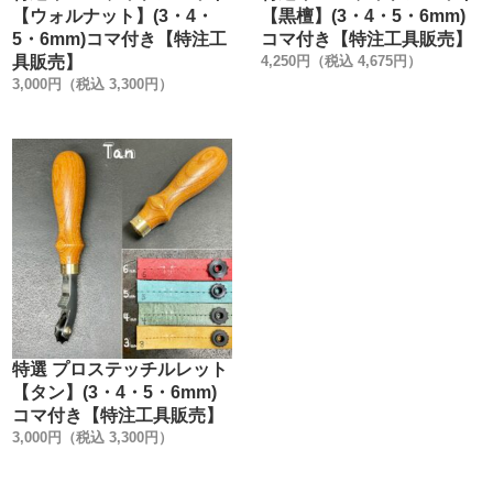
コマの色を2種類 (黒/ グレー)に分けました。
【ウォルナット】(3・4・
【黒檀】(3・4・5・6mm)
コマの色でピッチのサイズが判別しやすくしました。
5・6mm)コマ付き【特注工
コマ付き【特注工具販売】
具販売】
4,250円（税込 4,675円）
・
3,000円（税込 3,300円）
下記が特徴です。
①黒檀は天然色で、タン・マホガニー・ウオールナットは
着色です。
黒檀のみ2本の線を入れています。
②削り出しの真鍮製の桂です。
1本線のラインを入れて、デザインを引き締めています。
真鍮の釘で1つ、1つ手作業で組み付けています。
③弊社定番色です。
特注色と比較して下さい。
特選 プロステッチルレット
【タン】(3・4・5・6mm)
コマ付き【特注工具販売】
3,000円（税込 3,300円）