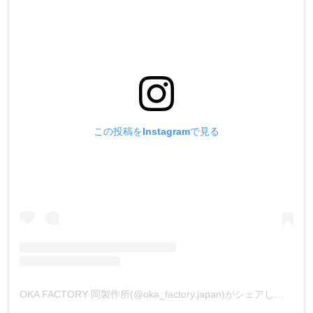
この投稿をInstagramで見る
OKA FACTORY 岡製作所(@oka_factory.japan)がシェアした投稿