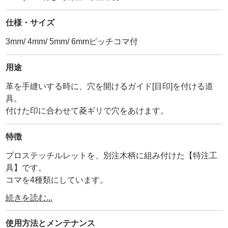
仕様・サイズ
3mm/ 4mm/ 5mm/ 6mmピッチコマ付
用途
革を手縫いする時に、穴を開けるガイド[目印]を付ける道
具。
付けた印に合わせて菱ギリで穴をあけます。
特徴
プロステッチルレットを、別注木柄に組み付けた【特注工
具】です。
コマを4種類にしています。
他には無い、自分だけのオリジナル工具として、是非お使
続きを読む...
い下さい。
・
使用方法と
メンテナンス