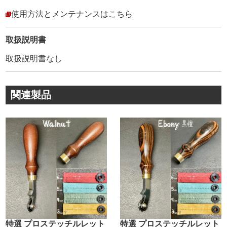
【ステッチルレットを進化させた製品】をという事で開発
しました。
使用方法とメンテナンスはこちら
下記が開発のポイントです。
1. 【3mm/ 4mm/ 5mm /6mmの4種類のコマ】を作る事。
取扱説明書
菱目打に対応したコマを作る事で、菱目打では縫えない形
取扱説明書なし
状にも対応出来る様にしました。
2. コマを【身近にある物で交換できる】様にする事。
関連製品
お手元にある硬貨で、コマが簡単に変えられるようにしま
した。
ネジのマイナス部分に、硬貨を差し込んで回せます。
3. ボディーに【人差し指を置ける部分】を作る事。
ボディーのアール部分に人差し指を置ける突起を作りまし
た。
回転する尖ったコマで、指先を切るなどのけがを避け、作
業性の良い工具を目指しました。
4. コマの【色を変える】事。
特選 プロステッチルレット
特選 プロステッチルレット