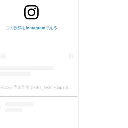
うので失敗がありません。
ました。
この投稿をInstagramで見る
した。
OKA Factory 岡製作所(@oka_factory.japan)がシェアした投稿