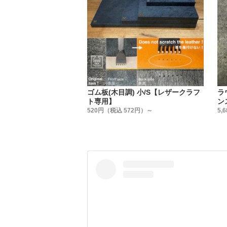
・
ー刃部分
お客様に
グ】して
・
ー材質ー
弊社はハ
ゴム板(木目調) 小/S【レザークラフ
ラ
材質には
ト専用】
ン
・
520円（税込 572円）～
5,
ー焼入れ
ハトメ抜
ハトメ抜
・
ー全長ー
ハトメ抜
一般的な
改善しま
(特に太