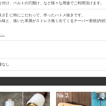
り付け、ベルトの穴開け、など様々な用途でご利用頂けます。
良さ】に特にこだわって、作ったハトメ抜きです。
れ味と、抜いた革屑がストレス無く出てくるテーパー形状(内径
。
..
ーパー形状ー
径をテーパー】にする事にこだわりました。
の加工で、内径をテーパー形状にする事に成功しました。
トレス無く抜ける為、穴を開ける時、強く叩く必要がありませ
製品の様に、革屑が詰まって穴が開かないストレスもありませ
書なし
形状ー
をアールにする事【かまぼこ刃】にこだわりました。
きの基本構造は、叩いて切る(押し切り)工具です。
刃の先端をなだらかに厚くする事で【刃持ちを格段に向上】さ
の様に、最初だけの切れ味を重視した、薄く耐久性の無い刃先
先を【研磨】して抜けの良さを向上させています。
れ味の持続時間を他社製品と比べて下さい。