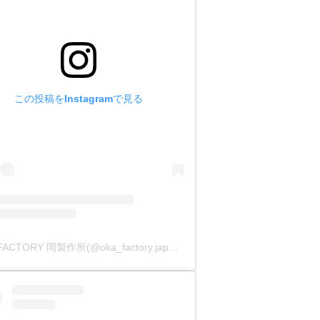
この投稿をInstagramで見る
OKA FACTORY 岡製作所(@oka_factory.japan)がシェアした投稿