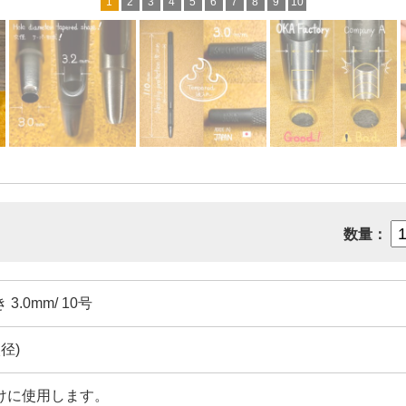
1
2
3
4
5
6
7
8
9
10
数量：
3.0mm/ 10号
穴径)
けに使用します。