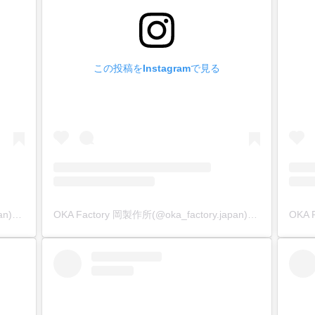
わかりますが、長さが違うだけで、刃先先端の安定感が全く違
めー
分に【滑り止め】を入れて、確実で正確な作業を行える様にし
この投稿をInstagramで見る
ィングー
コーティング処理で【錆止め】にしています。
産国(OKA Factory)ー
【ミリ(mm)】で明記しています。
の号数表記だとわかりにくいので、ミリ(mm)表記にこだわりま
(OKA Factory)【MADE IN JAPAN】の打刻をしています。
OKA Factory 岡製作所(@oka_factory.japan)がシェアした投稿
OKA Factory 岡製作所(@oka_factory.japan)がシェアした投稿