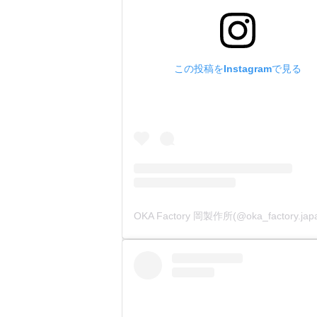
比べると
・
ー滑り止
持ち手部
この投稿をInstagramで見る
・
ーコーテ
全体を黒
・
ーサイズ・生
サイズを
昔ながら
裏側に生産国