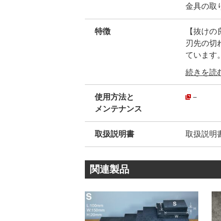
金具の取
特徴
【抜けの
刃先の切
ています
・
続きを読む.
ー内径テ
【穴の内
使用方法と
－
弊社独自
メンテナンス
革屑がス
又、他社
取扱説明書
取扱説明
・
ー刃先の
刃の形状
関連製品
ハトメ抜
その為、
他社製品
更に、刃
是非、切