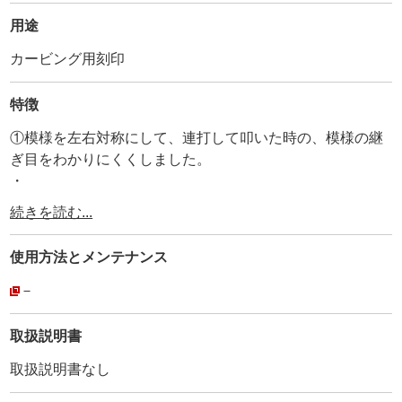
用途
カービング用刻印
特徴
①模様を左右対称にして、連打して叩いた時の、模様の継
ぎ目をわかりにくくしました。
・
②刻印ナンバーとMADE IN JAPANを打刻しています。
続きを読む...
・
③全体にメッキ加工を施しています。
使用方法と
メンテナンス
・
④持ち手部分に、アヤメ加工を施して滑り止めにしていま
－
す。
取扱説明書
取扱説明書なし