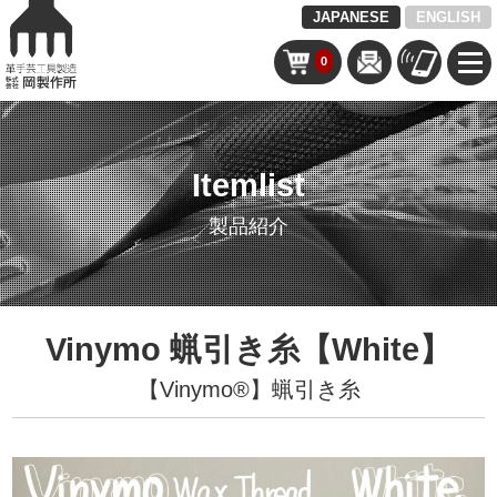
JAPANESE
ENGLISH
0
Itemlist
製品紹介
Vinymo 蝋引き糸【White】
【Vinymo®︎】蝋引き糸