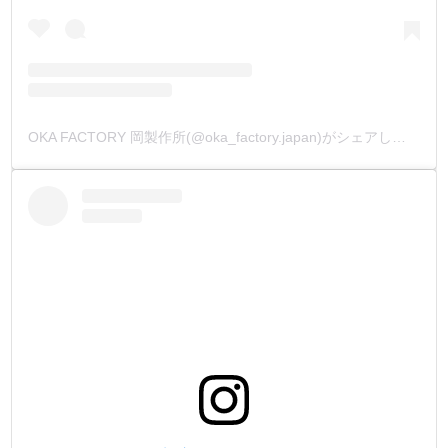
OKA FACTORY 岡製作所(@oka_factory.japan)がシェアした投稿