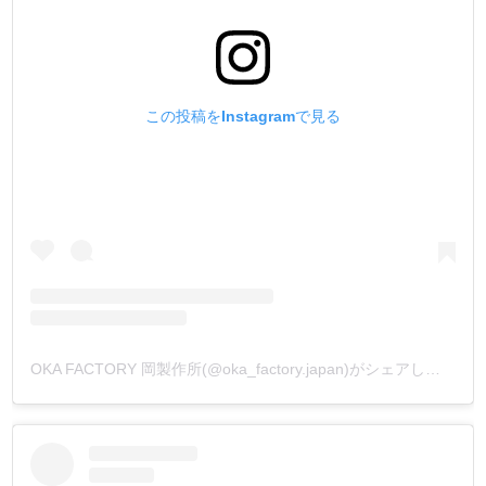
この投稿をInstagramで見る
OKA FACTORY 岡製作所(@oka_factory.japan)がシェアした投稿