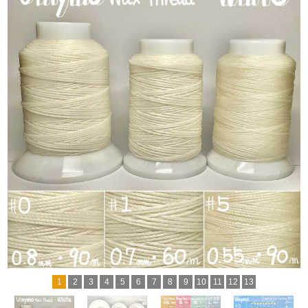
1
2
3
4
5
6
7
8
9
10
11
12
13