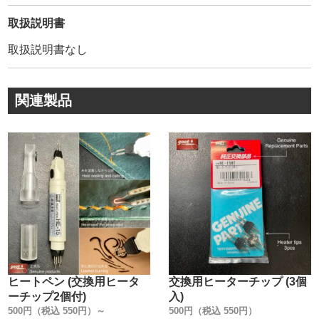
・
材質はポリエステル100%です。
取扱説明書
麻糸特有の、糸の毛羽立ち・ほつれ・切れなどは無く、耐
取扱説明書なし
久性は折り紙付きです。
縫い終わりをライターであぶって、圧着して止める事が出
来るので便利です。
関連製品
・
②ボビンの大きさです。
#0 太さ60mm/ 高さ78mm
#1 太さ48mm/ 高さ48mm
#5 太さ48mm/ 高さ48mm
・
③糸の詳細です。
番手/ 糸外径/ 糸全長/ 色数
・
#0/ 0.8mm/ 90m(小巻)・1150m(大巻)/ 全29色
#1/ 0.7mm/ 60m(小巻)・600m(大巻)/ 全29色
ヒートペン (交換用ヒータ
交換用ヒーターチップ (3個
#5/ 0.55mm/ 90m(小巻)・1000m(大巻)/ 全29色
ーチップ2個付)
入)
500円（税込 550円）～
500円（税込 550円）