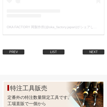
OKA FACTORY 岡製作所(@oka_factory.japan)がシェアした投稿
PREV
LIST
NEXT
特注工具販売
定番外の特注数量限定工具です。
工場直販で一個から