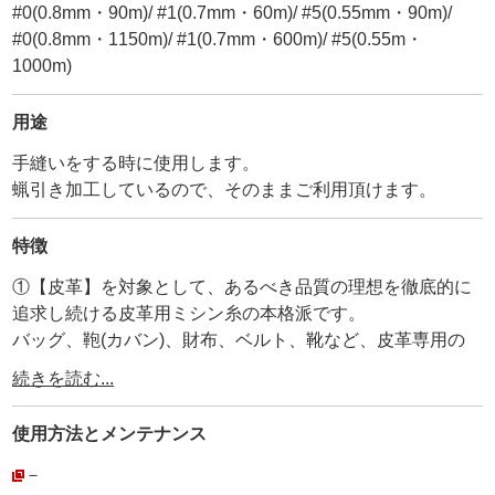
#0(0.8mm・90m)/ #1(0.7mm・60m)/ #5(0.55mm・90m)/
#0(0.8mm・1150m)/ #1(0.7mm・600m)/ #5(0.55m・
1000m)
用途
手縫いをする時に使用します。
蝋引き加工しているので、そのままご利用頂けます。
特徴
①【皮革】を対象として、あるべき品質の理想を徹底的に
追求し続ける皮革用ミシン糸の本格派です。
バッグ、鞄(カバン)、財布、ベルト、靴など、皮革専用の
ミシン糸として開発されましたが、
続きを読む...
最近では皮革以外でも洋服のステッチ、自動車、飛行機の
内装などに幅広く使われています。
使用方法と
メンテナンス
長い歴史と信頼性のある【Vinymo/ビニモ】に蝋引き加工
しました。
－