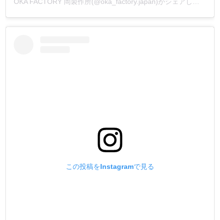
OKA FACTORY 岡製作所(@oka_factory.japan)がシェアした投稿
この投稿をInstagramで見る