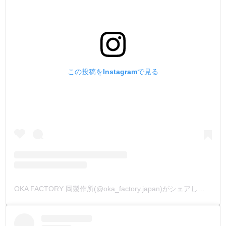
この投稿をInstagramで見る
OKA FACTORY 岡製作所(@oka_factory.japan)がシェアした投稿