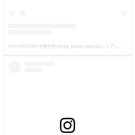
OKA FACTORY 岡製作所(@oka_factory.japan)がシェアした投稿