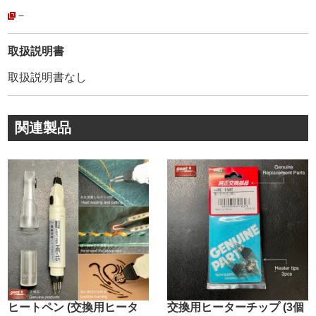
【中心から接着させる事に成功した】画期的な縫糸です。
－
(3枚目画像参照)
その為、撚りを開いても【形状記憶】の様に糸が元の撚り
取扱説明書
に戻ろうとします。(4枚目画像参照)
取扱説明書なし
繊維が開かないので【針穴に通しやすく】、撚り戻りがな
い為【縫い上がりが美しく】なります。
・
関連製品
ー蝋引き加工についてー
手に付着する蝋の【ベタ付きを抑え】ながらも、手縫い時
の【糸の浮き(縫い戻り)が無い】最適な状態を目指しまし
た。
手作業で蝋引きした時の、糸表面だけの蝋引きとは異な
り、蝋を溶かして【糸の芯まで浸透】させています。
・
ー色数ー
【全70色】あります。
作品の色味に合わせて、微妙な色加減にも対応出来る様に
しました。
ヒートペン (交換用ヒータ
交換用ヒーターチップ (3個