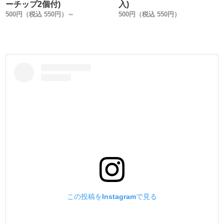
・
ーチップ2個付)
入)
ー糸の太さ・長さ・構成ー
500円（税込 550円）～
500円（税込 550円）
【#1】0.7mm・200m(218.72yd)・280dtex/ 3×3
【#5】0.55mm・200m(218.72yd)・280dtex/ 2×3
【#8】0.4mm・200m(218.72yd)・167dtex/ 2×3
・
ー材質ー
【Polyester 100%】 (ポリエステル 100%)
麻糸特有の、糸の毛羽立ち・ほつれ・切れなどが無く、耐
久性は折り紙付きです。
縫い終わりをライターであぶって、圧着して止める事が出
来るので便利です。
・
ー付属品ー
#5・#8の200m巻きのみ、【ストップネット】を付属して
います。
糸が解けてくるのを防ぎ、必要な分だけスムーズに取り出
この投稿をInstagramで見る
せます。
長期保管時にホコリが糸に付着する事も防ぎます。