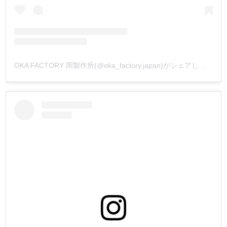
OKA FACTORY 岡製作所(@oka_factory.japan)がシェアした投稿