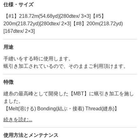
仕様・サイズ
【#1】218.72m(54.68yd)[280dtex/ 3×3]【#5】
200m(218.72yd)[280dtex/ 2×3]【#8】200m(218.72yd)
[167dtex/ 2×3]
用途
手縫いをする時に使用します。
蝋引き加工されているので、そのままご利用頂けます。
特徴
縫糸の最高峰として開発した【MBT】に蝋引き加工を施し
ました。
【Melt(溶ける) Bonding(結ぶ・接着) Thread(縫糸)】
・
続きを読む...
ーMBTとはー
撚り加工の際、3本糸の中心に【熱融着糸(ボンド糸)】を入
使用方法と
メンテナンス
れ込んだ後、熱処理する事で熱融着糸を溶かし、3本糸の