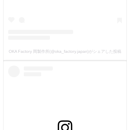
OKA Factory 岡製作所(@oka_factory.japan)がシェアした投稿