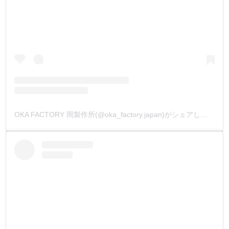
OKA FACTORY 岡製作所(@oka_factory.japan)がシェアした投稿