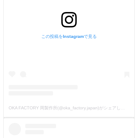
この投稿をInstagramで見る
OKA FACTORY 岡製作所(@oka_factory.japan)がシェアした投稿