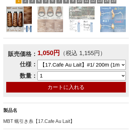
1
2
3
4
5
6
7
8
9
10
11
12
13
14
15
1,050円
（税込 1,155円）
販売価格：
仕様：
数量：
製品名
MBT 蝋引き糸【17.Cafe Au Lait】