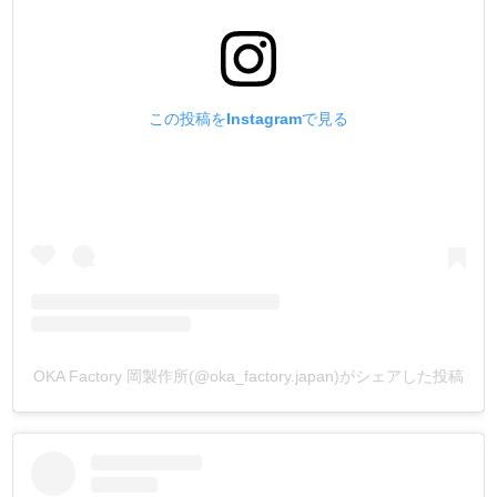
3. 作業性を考慮して、全長を110mmにしました。全体にグ
レーコーティングを施して錆び防止にしています。
4. 60mm幅にチェックの滑り止めを入れています。その
この投稿をInstagramで見る
為、確実な作業が行えます。
5. 岡製作所とMADE IN JAPANが打刻されています。
・
【注意点】
*バネホックのオスは外れません。(はずす時はニッパー・
食い切りを使用して下さい。)
*受台の穴に入るサイズの金具使用して下さい。(適合サイ
ズは画像参照。商品に付属の取扱説明書にも記載していま
す。)
OKA Factory 岡製作所(@oka_factory.japan)がシェアした投稿
*叩いている最中に金具がはずれると、フッと軽くなりま
す。(金具が取れているのに叩き過ぎると、革の損傷・打具
の変形・作業台の損傷につながります。ご注意下さい。)