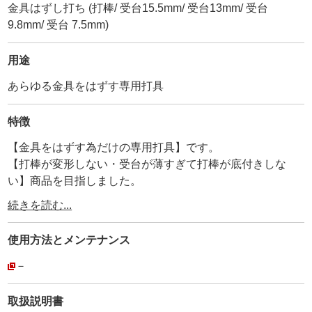
金具はずし打ち (打棒/ 受台15.5mm/ 受台13mm/ 受台
9.8mm/ 受台 7.5mm)
用途
あらゆる金具をはずす専用打具
特徴
【金具をはずす為だけの専用打具】です。
【打棒が変形しない・受台が薄すぎて打棒が底付きしな
い】商品を目指しました。
・
続きを読む...
レザークラフト金具の大半は【金属製】です。
革に圧着する力が強い為、簡単には外れない構造になって
使用方法と
メンテナンス
います。
又、私達もはずれないように打具を作っています 。
－
・
時には、金具が上手く止められなかったり、間違えた金具
取扱説明書