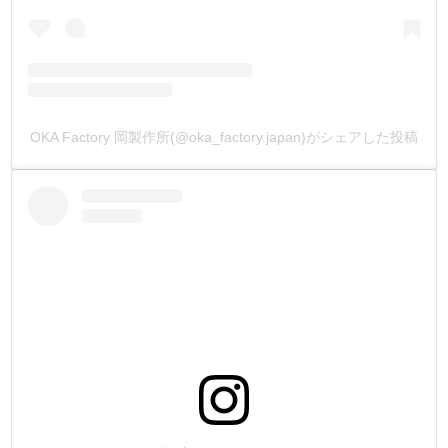
②耐久性を兼ね備えた、工具鋼を使用する事。
③全体に焼入れ加工を施して、金属硬度を高めて、更に耐
久性をあげる事。
④全長を作業製の良い長さにする事。
⑤持ち手部分に滑り止めを入れる事。
⑥先端部分を樹脂で保護して出荷する事。
OKA Factory 岡製作所(@oka_factory.japan)がシェアした投稿
以上が様々な試作品でテストした結果、商品に導入した項
目です。
・
・
下記が受台と打棒の【特徴】です。
【受台】
1. サイズは、15.5mm/ 13mm/ 9.8mm/ 7.5mmの4種類ありま
す。それぞれにサイズの打刻をしています。金具に合わせ
てお使い分け下さい。
2. 金具外径の平均値で作りました。穴が大きすぎないの
で、叩いた時に生じる、革の伸び・変形を最小限に抑えま
した。