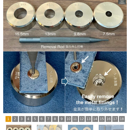
1
2
3
4
5
6
7
8
9
10
11
12
13
14
15
16
17
18