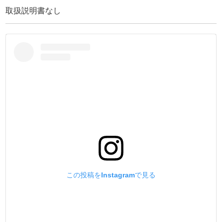
を付けてしまう事もあります。
取扱説明書なし
今までは、食い切り・ニッパーなどで金具をはずしていま
したが、革や素材を傷付けたり、上手く取る事が出来ませ
んでした。
その悩みを解決するのが、【金具はずし打】です
・
受台と打棒で【必須項目】を設けて作りました。
【受台】
①金具外径平均値の最小サイズ作る事。
(穴が大きいと叩いた時に革が伸びる為)
②深さ15mmにする事。
(厚みが薄いと、叩いた時に打棒が底付きして、打棒や作業
台が損傷する為)
③金属製にする事。
(金具が金属製なので、耐久性を持たせる為にも受台が金属
この投稿をInstagramで見る
製なのが必須)
・
【打棒】
①全ての金具に対応する寸法である事。