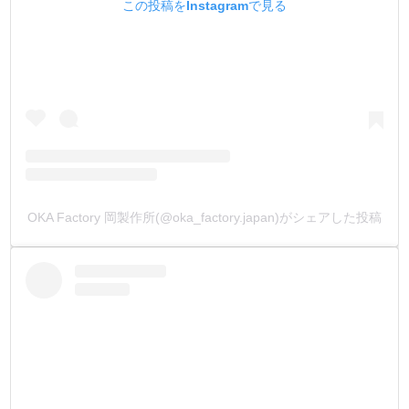
この投稿をInstagramで見る
3. 作業性を考えて、厚みを15mmにしたので、叩いた時に
打棒が底付きしません。底付きによる、打棒の変形・作業
台の損傷を無くしました。
4. レザークラフトの金具は金属製です。その為、受台も金
属製にして耐久性を持たせました。全体にメッキ加工を施
して錆び防止にしています。
5. MADE IN JAPANの打刻をしています。
OKA Factory 岡製作所(@oka_factory.japan)がシェアした投稿
・
【打棒】
1. 全ての金具に対応した寸法です。先端が刃の様に鋭角に
なっている為、樹脂で保護して出荷しています。
2. 工具鋼使用し、全体に焼入れ加工を施しています。焼入
れ加工により金属硬度が上がり、耐摩耗性が強くなって、
曲がり・変形がありません。