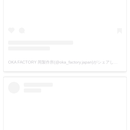
OKA FACTORY 岡製作所(@oka_factory.japan)がシェアした投稿