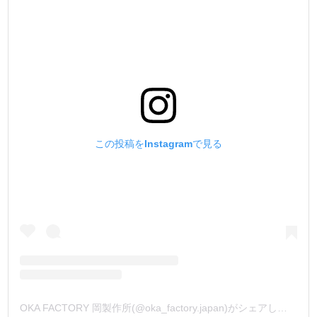
この投稿をInstagramで見る
OKA FACTORY 岡製作所(@oka_factory.japan)がシェアした投稿