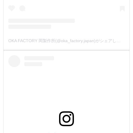
OKA FACTORY 岡製作所(@oka_factory.japan)がシェアした投稿