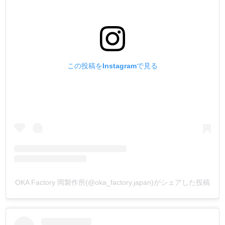
裏側に生産国(OKA Factory)【MADE IN JAPAN】の打刻を
しています。
この投稿をInstagramで見る
OKA Factory 岡製作所(@oka_factory.japan)がシェアした投稿