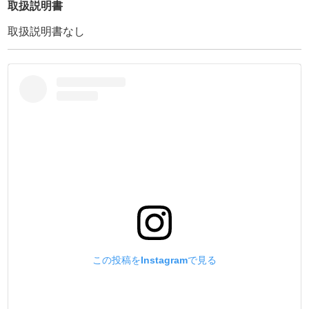
ました。
取扱説明書
革屑がストレス無く抜ける為、穴を開ける時、強く叩く必
取扱説明書なし
要がありません。
又、他社製品の様に、革屑が詰まって穴が開かないストレ
スもありません。
・
ー刃先の形状ー
刃の形状をアールにする事【かまぼこ刃】にこだわりまし
た。
ハトメ抜きの基本構造は、叩いて切る(押し切り)工具で
す。
その為、刃の先端をなだらかに厚くする事で【刃持ちを格
段に向上】させました。
他社製品の様に、最初だけの切れ味を重視した、薄く耐久
性の無い刃先ではありません。
更に、刃先を【研磨】して抜けの良さを向上させていま
この投稿をInstagramで見る
す。
是非、切れ味の持続時間を他社製品と比べて下さい。
・