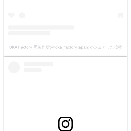
ー刃部分の保護ー
お客様に最高の切れ味の状態でお届けしたい為、弊社で刃
付けした直後に刃部分を油樹脂で【コーティング】して保
護しています。
・
ー材質ー
弊社はハトメ抜きは刃物として捉えています。
OKA Factory 岡製作所(@oka_factory.japan)がシェアした投稿
材質には刃物に適した素材で耐久性のある【工具鋼】を使
用しました。
・
ー焼入れー
ハトメ抜き全体に、焼入れ加工を施して金属硬度を高めて
います。
ハトメ抜き用の金属硬度に、数値を設定した焼入れなので
【耐久性】は抜群です。
・
ー全長ー
ハトメ抜きの全長を【110mm】にしました。
一般的なハトメ抜きは、全長80mm位の短い物が多く、強