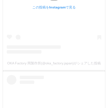
く叩いた時に手も一緒に叩いてしまうトラブルを改善しま
この投稿をInstagramで見る
した。
(特に太い径のハトメ抜きは、穴開けに力が必要なので全長
が短いとトラブルの元です。)
比べるとわかりますが、長さが違うだけで、刃先先端の安
定感が全く違うので失敗がありません。
・
ー滑り止めー
持ち手部分に【滑り止め】を入れて、確実で正確な作業を
行える様にしました。
・
OKA Factory 岡製作所(@oka_factory.japan)がシェアした投稿
ーコーティングー
全体を黒コーティング処理で【錆止め】にしています。
・
ーサイズ・生産国(OKA Factory)ー
サイズを【ミリ(mm)】で明記しています。
昔ながらの号数表記だとわかりにくいので、ミリ(mm)表記
にこだわりました。