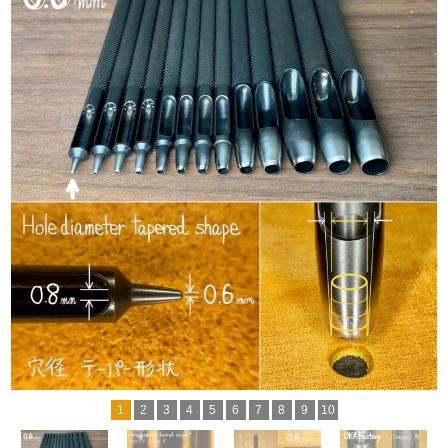
1
2
3
4
5
6
7
8
9
10