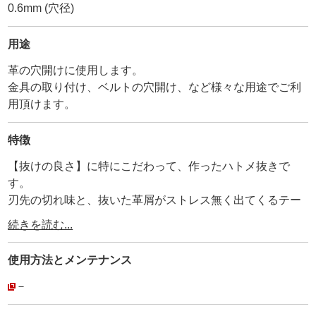
0.6mm (穴径)
用途
革の穴開けに使用します。
金具の取り付け、ベルトの穴開け、など様々な用途でご利
用頂けます。
特徴
【抜けの良さ】に特にこだわって、作ったハトメ抜きで
す。
刃先の切れ味と、抜いた革屑がストレス無く出てくるテー
パー形状(内径)が、抜群の抜けの良さを実現させていま
続きを読む...
す。
・
使用方法と
メンテナンス
ー内径テーパー形状ー
【穴の内径をテーパー】にする事にこだわりました。
－
弊社独自の加工で、内径をテーパー形状にする事に成功し