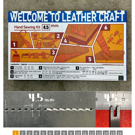
1
2
3
4
5
6
7
8
9
10
11
12
13
14
15
16