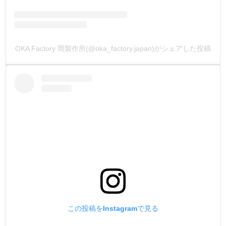
替刃・モデラ・ディバイダーの3種類がついています。
3種類を使い分ける事で、作れる作品の幅が広がります。
⑥丸針 5本
OKA Factory 岡製作所(@oka_factory.japan)がシェアした投稿
XS(極細)/ S(細)/ M(太)/ L(極太)から選べます。
ご指示が無い場合は、弊社がセレクトした菱目打ちに合う
丸針となります。
⑦TOKO艶クリーム 100ml
吟面・床面・コバ面が磨ける万能磨き剤です。
⑧ゴム板(木目調) 中/ M
サイズは、厚み30mm x 縦150mm x 横200mmです。
世界中に販売実績があり、世界中のレザークラフター高評
価を頂いている商品です。
弊社がレザークラフト工具専門工場の視点から、菱目打の
金属硬度に合わせて作ったゴム板です。
この投稿をInstagramで見る
革を傷つけず、刃物にも優しい硬度で作っています。