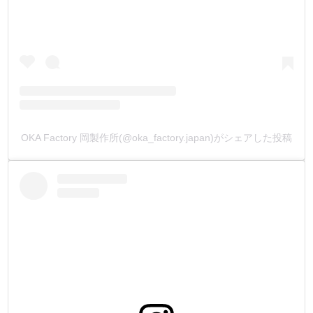
⑨MBT蝋引き糸 #1/ 200m 1色
人気のMBT蝋引き糸の200m巻です。
カートにてお好きな色をお選び下さい。
#5、#8に糸の太さを変更したい場合は別途お知らせくださ
い。
指示が無い場合、キットに適している#1(糸の太さ)を入れ
ます。
OKA Factory 岡製作所(@oka_factory.japan)がシェアした投稿
⑩取扱説明書
キットの使い方を記載した説明書と、全ての工具の説明書
を同梱しています。
【製造国】
全ての工具は日本製です。
菱目打以外のサイズ変更にご希望がない場合は、弊社がセ