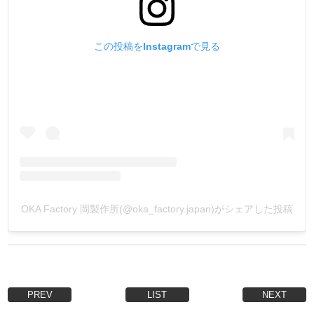
レクトした標準的な組み合わせでセットされています。
↓標準的な組み合わせ
*フレンチエッジャー FE-2
この投稿をInstagramで見る
*ヘリ落とし No.1
*手縫い用ディバイダー
菱目打ち 2.5mm/ 3mm → 手縫い用ディバイダー 3mm
菱目打ち 3.5mm/ 4mm/ 4.5mm/ 5mm → 手縫い用ディバイ
ダー 3.5mm
菱目打ち 5.5mm/ 6mm/ 7.5mm → 手縫い用ディバイダー
4mm
OKA Factory 岡製作所(@oka_factory.japan)がシェアした投稿
*丸針
菱目打ち 2.5mm/ 3mm/ 3.5mm/ 4mm/ 4.5mm → 丸針 太・M)
菱目打ち 5mm/ 5.5mm/ 6mm/ 7.5mm → 丸針 極太・L)
PREV
LIST
NEXT