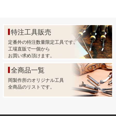
【ヘリ落とし】【フレンチエッジャー】【丸針】【MBT蝋
引き糸】は無料でサイズの変更ができます。
工具のサイズ変更をご希望の場合は、お見積もり依頼の
【備考欄】にご指示下さい。
特注工具販売
定番外の特注数量限定工具です。
工場直販で一個から
お買い求め頂けます。
全商品一覧
岡製作所のオリジナル工具
全商品のリストです。