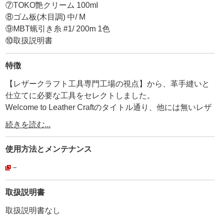
⑦TOKO艶クリーム 100ml
⑧ゴム板(木目調) 中/ M
⑨MBT蝋引き糸 #1/ 200m 1色
⑩取扱説明書
特徴
【レザークラフト工具専門工場の視点】から、革手縫いと
仕立てに必要な工具をセレクトしました。
Welcome to Leather Craftのタイトル通り、他には無いレザ
ークラフトの入口にこだわりました。
続きを読む...
作りたい作品に合わせて【菱目打ちのサイズ】を自由に選
択できます。
使用方法と
メンテナンス
ご注文の際は、菱目打ち9種類のサイズから、【お好みのピ
ッチ(mm)】をお選び下さい。
－
取扱説明書
①菱目打ち
取扱説明書なし
2本目/ 4本目/ 6本目の3種類がついています。