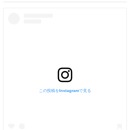
お好みのピッチ(mm)を選択して下さい。
②ヘリ落とし
No.1(0.8mm)/ No.2(1.0mm)/ No.3(1.2mm)から選べます。
ご指示が無い場合はNo.1(0.8mm)となります。
③フレンチエッジャー
FE-1(6mm)/ FE-2(7mm)/ FE-3(8mm)から選べます。
ご指示がない場合はFE-2(7mm)となります。
④ヘリ落とし&フレンチエッジャー刃研ぎセット
刃が切れなくなった時に簡単に刃研ぎが出来るセットで
す。
この投稿をInstagramで見る
研ぎ棒・耐水ペーパー(#800・#1200)・青棒がセットされ
ています。
⑤特選プロステッチンググルーバー (替刃・モデラ・ディバ
イダー/ 3種付き)
キット限定工具です。