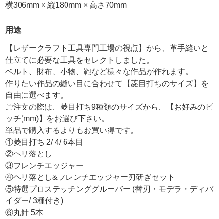
横306mm × 縦180mm × 高さ70mm
用途
【レザークラフト工具専門工場の視点】から、革手縫いと
仕立てに必要な工具をセレクトしました。
ベルト、財布、小物、鞄など様々な作品が作れます。
作りたい作品の縫い目に合わせて【菱目打ちのサイズ】を
自由に選べます。
ご注文の際は、菱目打ち9種類のサイズから、【お好みのピ
ッチ(mm)】をお選び下さい。
単品で購入するよりもお買い得です。
①菱目打ち 2/ 4/ 6本目
②ヘリ落とし
③フレンチエッジャー
④ヘリ落とし&フレンチエッジャー刃研ぎセット
⑤特選プロステッチンググルーバー (替刃・モデラ・ディバ
イダー/ 3種付き)
⑥丸針 5本