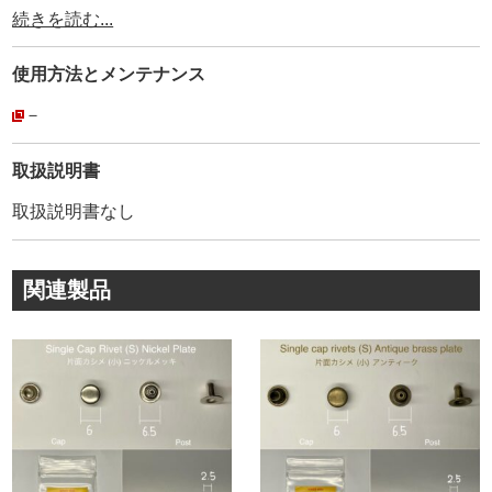
【Peacock】は創業1922年の日本の老舗金具メーカーで
続きを読む...
す。
100年以上に渡り、国内外の高級小物、バック、皮革製品
使用方法と
メンテナンス
に使用され続けています。
その為、耐久性、品質は折り紙付きです。
－
カシメ金具１つをとっても、世界中には様々なメーカーが
取扱説明書
あります。
取扱説明書なし
外径が同じサイズだから、どこのメーカーを使っても同じ
というわけではありません。
カシメ金具は、製造しているメーカーの金型によって、わ
関連製品
ずかに形状やRが異なります。
厳密に見ると、Capのくるみ(絞り加工)・Postの形状(絞り
加工)など、各メーカーによって様々です。
金具の規格に合わない工具を使うと、もちろん金具が変形
します。
金具を止める作業において【金具メーカーの規格に合わせ
て作った工具】を使う事が必須なんです。