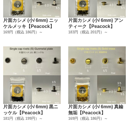
ネット通販等で販売されている打駒は、安価な物から高価
な物まで様々です。
共通しているのは『どこの金具メーカーに合わせて作った
片面カシメ (小/ 6mm) ニッ
片面カシメ (小/ 6mm) アン
工具なのか』の記載が無い事です。
ケルメッキ【Peacock】
ティーク【Peacock】
金具が主体の工具なのに、使う金具にこだわりが無いんで
169円（税込 186円）～
183円（税込 201円）～
す。
弊社は、金具も工具も【Peacock純正品】です。
今回製造にあたり、世の中で販売されている打駒を、1から
見直しました。
『何が良くて何が悪いのか』を私達レザークラフト専門工
場の視点から考えて作りました。
こだわったのは【7つのポイント】です。
1. 金具を図面に数値化して工具を作る事。
片面カシメ (小/ 6mm) 黒ニ
片面カシメ (小/ 6mm) 真鍮
2. 工具の部材全てに焼入れをする事。
ッケル【Peacock】
無垢【Peacock】
3. 大まかな寸法公差を無くし、国産ハンドプレス機の規格
181円（税込 199円）～
169円（税込 186円）～
に合わせて統一する事。
4. 金具に傷が付かない鏡面加工にする事。