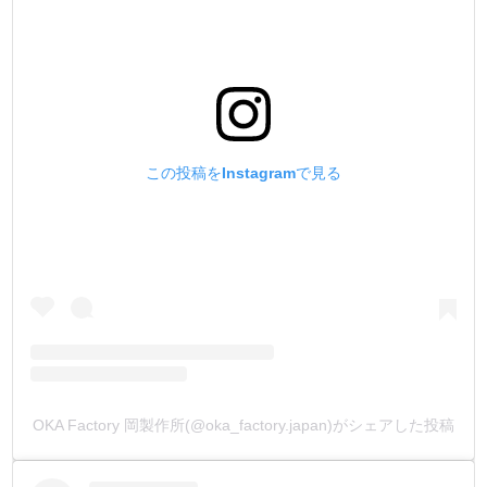
2.【工具の部材全てに焼入れをする事 !】
今回、他社製品の様々なハンドプレス打駒を取り寄せて、
硬度計で計測しました。
その結果、全ての打駒において、焼入れされている硬度は
示されませんでした。
何もしない状態の『金属そのままの硬度』という事です。
見た目は焼き色なのに、正確な焼入れがされていないので
この投稿をInstagramで見る
す。
ハンドプレス打駒は、沢山の製品を作る事を前提として作
られています。
その為、焼入れがされているのと、いないのとではまるで
違います。
単純に『摩耗』するのです。
『摩耗』すると『金具の変形・上駒のネジの緩み・上下駒
のガタ付き』につながります。
弊社製品は打駒の『全ての部材において焼入れ加工』を施
OKA Factory 岡製作所(@oka_factory.japan)がシェアした投稿
しました。
『上下打駒/ 下駒ピン/ 下駒バネ/ 下駒ネジ』全てです。