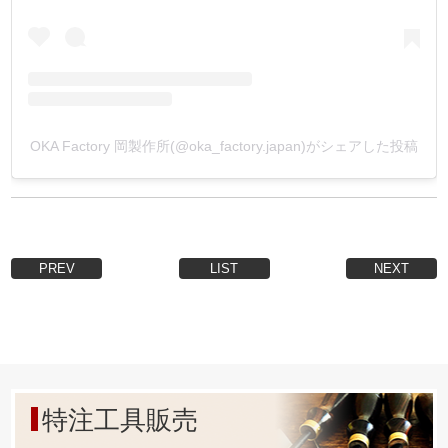
弊社製品は、最小限の膜厚のメッキ加工を施しています。
その為、錆に強く、金具や素材を傷めません。
6.【打駒と金具の規格の関係性を明確にする事 !】
今まで打駒を、必ず上下セットで買っていませんでした
OKA Factory 岡製作所(@oka_factory.japan)がシェアした投稿
か？
弊社製品は『打駒と金具』の規格の関係性を明確にする事
でこの無駄を無くしました。
実はカシメ用下駒の規格は『4種類』しか無いんです。
Postの足の長さが違うだけで、基本『4種類』なんです。
PREV
LIST
NEXT
Capの形状は色々ありますが、Postはこの4種類の中で選定
されています。
その為、下駒は4種類あれば、全てのカシメ金具に対応出来
るのです。
全ての打駒を上下セットで揃えなくとも良くなったので、
低コストで作る作品の幅を広げることが出来ます。
特注工具販売
詳しくは画像の対応表をご確認下さい。
*上駒・下駒の単品販売は、上下駒セット販売より少し割高