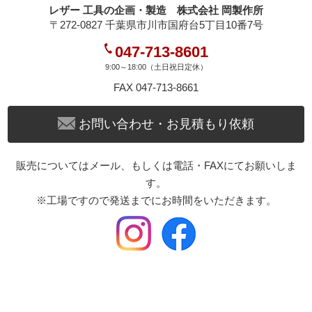
レザー 工具の企画・製造 株式会社 岡製作所
〒272-0827 千葉県市川市国府台5丁目10番7号
④全体にメッキ加工を施して錆防止とする。
047-713-8601
下に『メタルプレートや打台』を敷いて、金具を簡単に止
9:00～18:00（土日祝日定休）
める事が出来ます。
FAX 047-713-8661
お問い合わせ・お見積もり依頼
* 手打ちの際、下駒は絶対に使わないで下さい ! ! !
下駒は手打ちで止める事を想定していない工具です !
販売についてはメール、もしくは電話・FAXにてお願いしま
下駒は叩く衝撃に耐えられる構造になっていません !
す。
無理に下駒を使って手打ちで叩くと、変形の原因になりま
す !
※工場ですので発送までにお時間をいただきます。