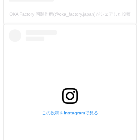
4.【金具に傷が付かない鏡面加工にする事 !】
OKA Factory 岡製作所(@oka_factory.japan)がシェアした投稿
他社製品の金具面の加工は旋盤加工です。
丸棒(素材)を回転させて加工している為、加工傷がどうし
ても付いてしまいます。
この傷が金具を止めた時に『金具に写ってしまう』ので
す。
弊社製品は、金具部分の鏡面加工にこだわりました。
金具部分に加工傷が一切無いので、金具本来の美観でその
まま取り付けが行えます。
5.【メッキ加工を施す事 !】
他社製品の表面処理は、クリアースプレーの塗装が多いの
が現状でした。
塗装だとすぐ剥がれるので、使っているうちにすぐ錆が浮
この投稿をInstagramで見る
き出てきます。
錆が浮き出ると、金具の変形・止めている素材に対する汚
れが気になります。