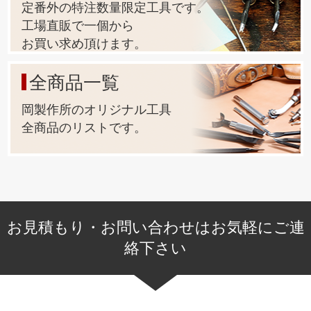
定番外の特注数量限定工具です。
になっています。ご了承下さい。
工場直販で一個から
お買い求め頂けます。
7.【専用手打ち棒で、上駒だけで止められる様にする事 ! 】
カシメ金具を少しの数だけ止めたいのに、わざわざハンド
全商品一覧
プレス機を使うのはとても手間がかかります。
岡製作所のオリジナル工具
その手間を無くしたいので『上駒専用打棒』を作りまし
全商品のリストです。
た。
こだわったのは『4つのポイント』です。
①全体に『焼入れ加工』を施して耐摩耗性を向上させる。
②打棒は15mmの太さにする。
お見積もり・お問い合わせはお気軽にご連
1) 叩いた時の上駒の衝撃を吸収してしっかり金具を止めら
れる太さ。
絡下さい
2) W5/16-18のネジの規格に合った太さ。
③持ち手部分に滑り止めを施して、確実な作業が行える様
にする。