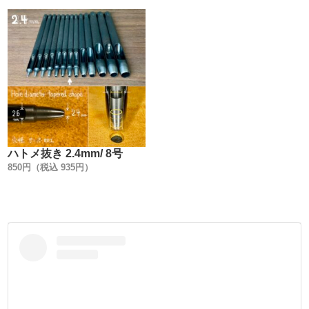
5. メッキ加工を施す事。
6. 打駒と金具(Cap + Post)の関係性を明確にする事。
7. 専用手打ち棒で、上駒だけで止められる様にする事。
【特徴】
1.【金具を図面に数値化して工具を作る !】
製造にあたり、一番最初に取り掛かった事は『金具の数値
ハトメ抜き 2.4mm/ 8号
化』です。
850円（税込 935円）
『Peacock』は金具作りを100年の長い歴史の中で築き上げ
てきました。
洗練され、研ぎ澄まされてきたカシメ金具は『最終形態の
形状』でもあるわけです。
長い歴史を数値化する事で、初めて金具に合わせた工具作
りが出来るのです。