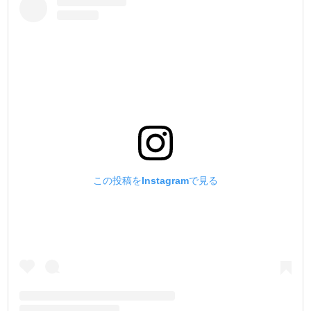
これにより耐摩耗性に優れて、量産加工に適した、永く使
える工具が出来るのです。
3.【大まかな寸法公差を無くし、規格に合わせて統一する
!】
今回、様々な他社製品の打駒を寸法計測しました。
その結果、同じ商品でも寸法が異なり、統一した規格では
無い事がわかりました。
弊社製品は、国産ハンドプレス機に合わせた寸法規格で上
駒・下駒ともに作りました。
この投稿をInstagramで見る
例えば、下駒のハンドプレス機に入る部分が
他社製品は18.8~18.9mmで大まかなのに対し、弊社は
『18.94~18.95mm』に統一しました。
この数値だけ見ても寸法交差が厳格な事がわかると思いま
す。
これによりガタ付きの無い正確な作業が行えるのです。