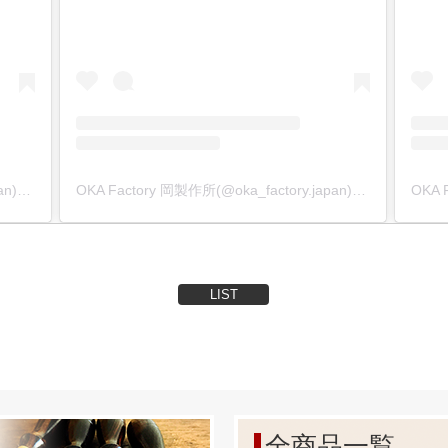
まかな寸法公差を無くし、規格に合わせて統一する !】
々な他社製品の打駒を寸法計測しました。
、同じ商品でも寸法が異なり、統一した規格では無い事がわか
は、国産ハンドプレス機に合わせた寸法規格で上駒・下駒とも
下駒のハンドプレス機に入る部分が
18.8~18.9mmで大まかなのに対し、弊社は『18.94~18.9
OKA Factory 岡製作所(@oka_factory.japan)がシェアした投稿
OKA Factory 岡製作所(@oka_factory.japan)がシェアした投稿
だけ見ても寸法交差が厳格な事がわかると思います。
りガタ付きの無い正確な作業が行えるのです。
LIST
に傷が付かない鏡面加工にする事 !】
の金具面の加工は旋盤加工です。
材)を回転させて加工している為、加工傷がどうしても付いてし
金具を止めた時に『金具に写ってしまう』のです。
は、金具部分の鏡面加工にこだわりました。
に加工傷が一切無いので、金具本来の美観でそのまま取り付け
全商品一覧