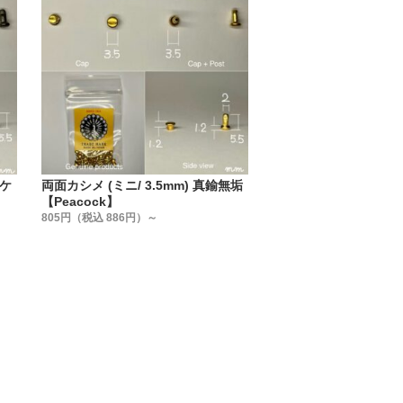
た。
考えて作りました。
ッケ
両面カシメ (ミニ/ 3.5mm) 真鍮無垢
一する事。
【Peacock】
805円（税込 886円）～