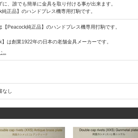
ずに、誰でも簡単に金具を取り付ける事が出来ます。
ock純正品】のハンドプレス機専用打駒です。
は【Peacock純正品】のハンドプレス機専用打駒です。
ock】は創業1922年の日本の老舗金具メーカーです。
以上に渡り、国内外の高級小物、バック、皮革製品に使用され続
..
耐久性、品質は折り紙付きです。
具１つをとっても、世界中には様々なメーカーがあります。
じサイズだから、どこのメーカーを使っても同じというわけで
具は、製造しているメーカーの金型によって、わずかに形状や
書なし
と、Capのくるみ(絞り加工)・Postの形状(絞り加工)など
格に合わない工具を使うと、もちろん金具が変形します。
める作業において【金具メーカーの規格に合わせて作った工具
販等で販売されている打駒は、安価な物から高価な物まで様々
いるのは『どこの金具メーカーに合わせて作った工具なのか』
体の工具なのに、使う金具にこだわりが無いんです。