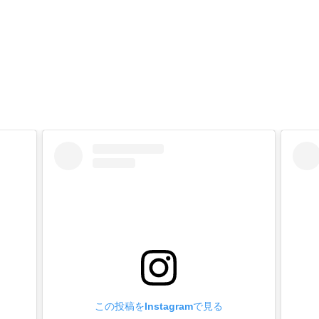
たり、一番最初に取り掛かった事は『金具の数値化』です。
ock』は金具作りを100年の長い歴史の中で築き上げてきました
、研ぎ澄まされてきたカシメ金具は『最終形態の形状』でもあ
を数値化する事で、初めて金具に合わせた工具作りが出来るの
の部材全てに焼入れをする事 !】
社製品の様々なハンドプレス打駒を取り寄せて、硬度計で計測
、全ての打駒において、焼入れされている硬度は示されません
い状態の『金属そのままの硬度』という事です。
焼き色なのに、正確な焼入れがされていないのです。
レス打駒は、沢山の製品を作る事を前提として作られています
焼入れがされているのと、いないのとではまるで違います。
摩耗』するのです。
すると『金具の変形・上駒のネジの緩み・上下駒のガタ付き』
は打駒の『全ての部材において焼入れ加工』を施しました。
/ 下駒ピン/ 下駒バネ/ 下駒ネジ』全てです。
この投稿をInstagramで見る
り耐摩耗性に優れて、量産加工に適した、永く使える工具が出