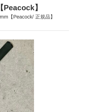
Peacock】
mm【Peacock/ 正規品】