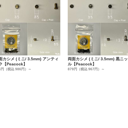
具も工具も【Peacock純正品】です。
にあたり、世の中で販売されている打駒を、1から見直しまし
くて何が悪いのか』を私達レザークラフト専門工場の視点から
たのは【7つのポイント】です。
具を図面に数値化して工具を作る事。
の部材全てに焼入れをする事。
面カシメ (ミニ/ 3.5mm) アンティ
両面カシメ (ミニ/ 3.5mm) 黒ニ
まかな寸法公差を無くし、国産ハンドプレス機の規格に合わせて統
ク【Peacock】
ル【Peacock】
具に傷が付かない鏡面加工にする事。
6円（税込 986円）～
879円（税込 967円）～
キ加工を施す事。
金具(Cap + Post)の関係性を明確にする事。
用手打ち棒で、上駒だけで止められる様にする事。
を図面に数値化して工具を作る !】