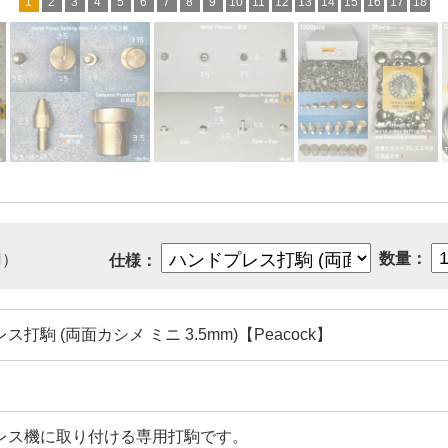
1
2
3
4
5
6
7
8
9
10
11
12
13
14
15
16
17
18
数量：
円）
仕様：
打駒 (両面カシメ ミニ 3.5mm)【Peacock】
レス機に取り付ける専用打駒です。