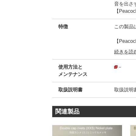
音を出さ
【Peac
特徴
この製品
【Peac
100年
続きを読む.
その為、
使用方法と
－
カシメ金
メンテナンス
外径が同
カシメ金
取扱説明書
取扱説明
厳密に見る
金具の規
金具を止
関連製品
ネット通
共通して
金具が主