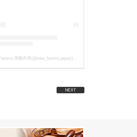
りました。
に作りました。
5mm』に統一しました。
OKA Factory 岡製作所(@oka_factory.japan)がシェアした投稿
NEXT
まいます。
が行えます。