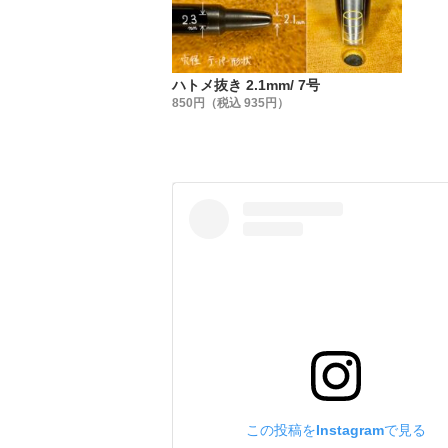
製造にあ
『Peac
洗練され
長い歴史
ハトメ抜き 2.1mm/ 7号
850円（税込 935円）
2.【工具
今回、他
その結果
何もしな
見た目は
ハンドプ
その為、
単純に『
『摩耗』
弊社製品
『上下打駒
この投稿をInstagramで見る
これによ