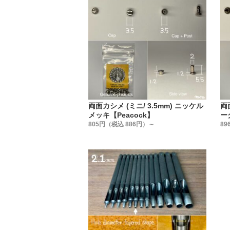
弊社は、金
今回製造
『何が良
こだわっ
1. 金
2. 工具
両面カシメ (ミニ/ 3.5mm) ニッケル
両
3. 大
メッキ【Peacock】
ー
4. 金
805円（税込 886円）～
89
5. メッ
6. 打駒と
7. 専
【特徴】
1.【金具