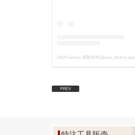
3.【大
今回、様
その結果
弊社製品
例えば、
他社製品は
この数値
これによ
PREV
4.【金具
他社製品
丸棒(素
この傷が
弊社製品
金具部分
特注工具販売