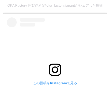
OKA Factory 岡製作所(@oka_factory.japan)がシェアした投稿
他社製品の金具面の加工は旋盤加工です。
丸棒(素材)を回転させて加工している為、加工傷がどうし
ても付いてしまいます。
この傷が金具を止めた時に『金具に写ってしまう』ので
す。
弊社製品は、金具部分の鏡面加工にこだわりました。
金具部分に加工傷が一切無いので、金具本来の美観でその
まま取り付けが行えます。
5.【メッキ加工を施す事 !】
他社製品の表面処理は、クリアースプレーの塗装が多いの
が現状でした。
塗装だとすぐ剥がれるので、使っているうちにすぐ錆が浮
この投稿をInstagramで見る
き出てきます。
錆が浮き出ると、金具の変形・止めている素材に対する汚
れが気になります。
弊社製品は、最小限の膜厚のメッキ加工を施しています。