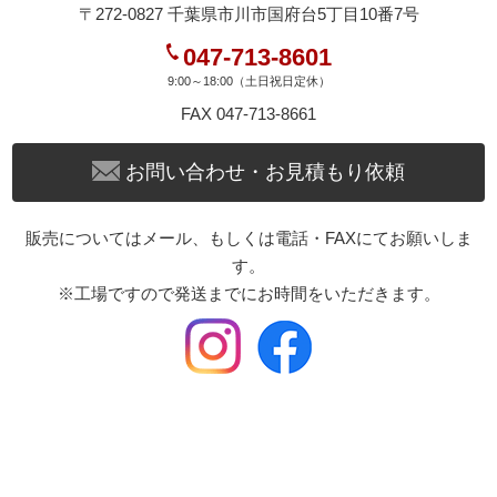
〒272-0827 千葉県市川市国府台5丁目10番7号
④全体にメッキ加工を施して錆防止とする。
047-713-8601
下に『メタルプレートや打台』を敷いて、金具を簡単に止
9:00～18:00（土日祝日定休）
める事が出来ます。
FAX 047-713-8661
お問い合わせ・お見積もり依頼
* 手打ちの際、下駒は絶対に使わないで下さい ! ! !
下駒は手打ちで止める事を想定していない工具です !
販売についてはメール、もしくは電話・FAXにてお願いしま
下駒は叩く衝撃に耐えられる構造になっていません !
す。
無理に下駒を使って手打ちで叩くと、変形の原因になりま
す !
※工場ですので発送までにお時間をいただきます。