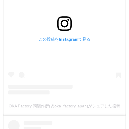
今回、他社製品の様々なハンドプレス打駒を取り寄せて、
硬度計で計測しました。
その結果、全ての打駒において、焼入れされている硬度は
示されませんでした。
何もしない状態の『金属そのままの硬度』という事です。
見た目は焼き色なのに、正確な焼入れがされていないので
この投稿をInstagramで見る
す。
ハンドプレス打駒は、沢山の製品を作る事を前提として作
られています。
その為、焼入れがされているのと、いないのとではまるで
違います。
単純に『摩耗』するのです。
『摩耗』すると『金具の変形・上駒のネジの緩み・上下駒
のガタ付き』につながります。
弊社製品は打駒の『全ての部材において焼入れ加工』を施
OKA Factory 岡製作所(@oka_factory.japan)がシェアした投稿
しました。
『上下打駒/ 下駒ピン/ 下駒バネ/ 下駒ネジ』全てです。
これにより耐摩耗性に優れて、量産加工に適した、永く使