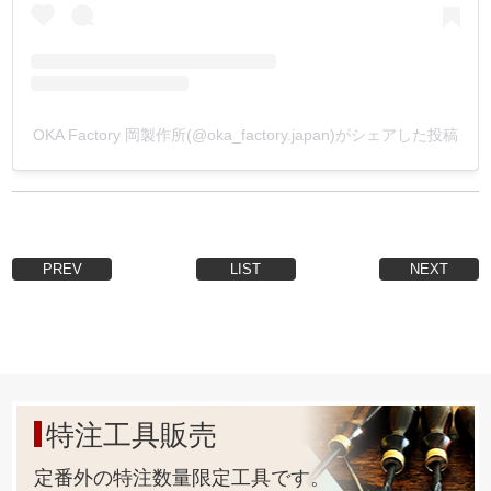
その為、錆に強く、金具や素材を傷めません。
6.【打駒と金具の規格の関係性を明確にする事 !】
今まで打駒を、必ず上下セットで買っていませんでした
OKA Factory 岡製作所(@oka_factory.japan)がシェアした投稿
か？
弊社製品は『打駒と金具』の規格の関係性を明確にする事
でこの無駄を無くしました。
実はカシメ用下駒の規格は『4種類』しか無いんです。
Postの足の長さが違うだけで、基本『4種類』なんです。
PREV
LIST
NEXT
Capの形状は色々ありますが、Postはこの4種類の中で選定
されています。
その為、下駒は4種類あれば、全てのカシメ金具に対応出来
るのです。
全ての打駒を上下セットで揃えなくとも良くなったので、
低コストで作る作品の幅を広げることが出来ます。
特注工具販売
詳しくは画像の対応表をご確認下さい。
*上駒・下駒の単品販売は、上下駒セット販売より少し割高
定番外の特注数量限定工具です。
になっています。ご了承下さい。