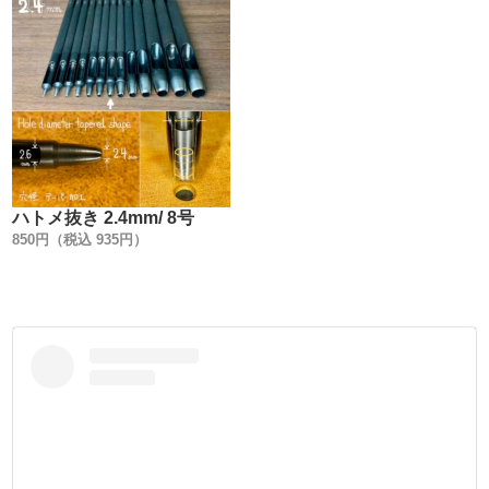
6. 打駒と金具(Cap + Post)の関係性を明確にする事。
7. 専用手打ち棒で、上駒だけで止められる様にする事。
【特徴】
1.【金具を図面に数値化して工具を作る !】
製造にあたり、一番最初に取り掛かった事は『金具の数値
ハトメ抜き 2.4mm/ 8号
化』です。
850円（税込 935円）
『Peacock』は金具作りを100年の長い歴史の中で築き上げ
てきました。
洗練され、研ぎ澄まされてきたカシメ金具は『最終形態の
形状』でもあるわけです。
長い歴史を数値化する事で、初めて金具に合わせた工具作
りが出来るのです。
2.【工具の部材全てに焼入れをする事 !】