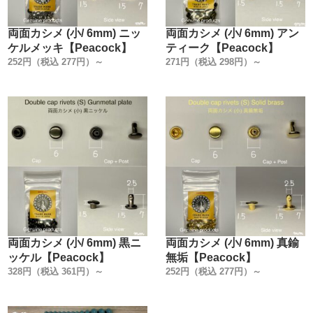
な物まで様々です。
共通しているのは『どこの金具メーカーに合わせて作った
両面カシメ (小/ 6mm) ニッ
両面カシメ (小/ 6mm) アン
工具なのか』の記載が無い事です。
ケルメッキ【Peacock】
ティーク【Peacock】
金具が主体の工具なのに、使う金具にこだわりが無いんで
252円（税込 277円）～
271円（税込 298円）～
す。
弊社は、金具も工具も【Peacock純正品】です。
今回製造にあたり、世の中で販売されている打駒を、1から
見直しました。
『何が良くて何が悪いのか』を私達レザークラフト専門工
場の視点から考えて作りました。
こだわったのは【7つのポイント】です。
1. 金具を図面に数値化して工具を作る事。
両面カシメ (小/ 6mm) 黒ニ
両面カシメ (小/ 6mm) 真鍮
2. 工具の部材全てに焼入れをする事。
ッケル【Peacock】
無垢【Peacock】
3. 大まかな寸法公差を無くし、国産ハンドプレス機の規格
328円（税込 361円）～
252円（税込 277円）～
に合わせて統一する事。
4. 金具に傷が付かない鏡面加工にする事。
5. メッキ加工を施す事。