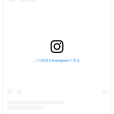
える工具が出来るのです。
3.【大まかな寸法公差を無くし、規格に合わせて統一する
!】
今回、様々な他社製品の打駒を寸法計測しました。
その結果、同じ商品でも寸法が異なり、統一した規格では
無い事がわかりました。
弊社製品は、国産ハンドプレス機に合わせた寸法規格で上
駒・下駒ともに作りました。
この投稿をInstagramで見る
例えば、下駒のハンドプレス機に入る部分が
他社製品は18.8~18.9mmで大まかなのに対し、弊社は
『18.94~18.95mm』に統一しました。
この数値だけ見ても寸法交差が厳格な事がわかると思いま
す。
これによりガタ付きの無い正確な作業が行えるのです。
4.【金具に傷が付かない鏡面加工にする事 !】