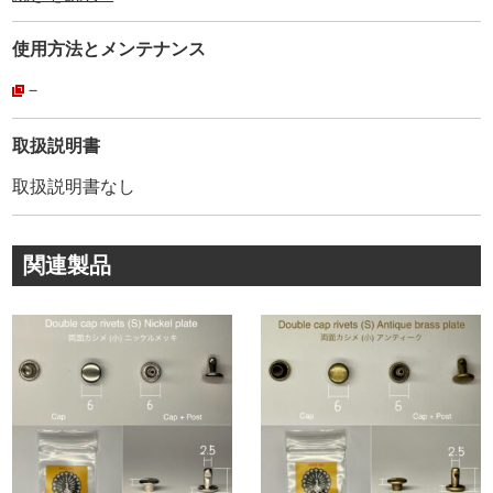
す。
100年以上に渡り、国内外の高級小物、バック、皮革製品
使用方法と
メンテナンス
に使用され続けています。
その為、耐久性、品質は折り紙付きです。
－
カシメ金具１つをとっても、世界中には様々なメーカーが
取扱説明書
あります。
取扱説明書なし
外径が同じサイズだから、どこのメーカーを使っても同じ
というわけではありません。
カシメ金具は、製造しているメーカーの金型によって、わ
関連製品
ずかに形状やRが異なります。
厳密に見ると、Capのくるみ(絞り加工)・Postの形状(絞り
加工)など、各メーカーによって様々です。
金具の規格に合わない工具を使うと、もちろん金具が変形
します。
金具を止める作業において【金具メーカーの規格に合わせ
て作った工具】を使う事が必須なんです。
ネット通販等で販売されている打駒は、安価な物から高価