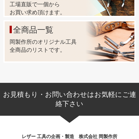
工場直販で一個から
お買い求め頂けます。
7.【専用手打ち棒で、上駒だけで止められる様にする事 ! 】
カシメ金具を少しの数だけ止めたいのに、わざわざハンド
全商品一覧
プレス機を使うのはとても手間がかかります。
岡製作所のオリジナル工具
その手間を無くしたいので『上駒専用打棒』を作りまし
全商品のリストです。
た。
こだわったのは『4つのポイント』です。
①全体に『焼入れ加工』を施して耐摩耗性を向上させる。
②打棒は15mmの太さにする。
お見積もり・お問い合わせはお気軽にご連
1) 叩いた時の上駒の衝撃を吸収してしっかり金具を止めら
れる太さ。
絡下さい
2) W5/16-18のネジの規格に合った太さ。
③持ち手部分に滑り止めを施して、確実な作業が行える様
にする。
レザー 工具の企画・製造 株式会社 岡製作所