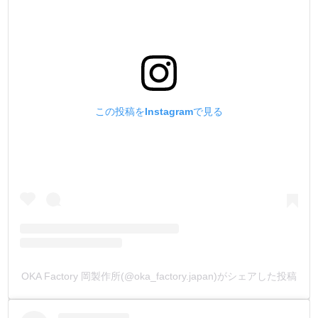
今回、他社製品の様々なハンドプレス打駒を取り寄せて、
硬度計で計測しました。
その結果、全ての打駒において、焼入れされている硬度は
示されませんでした。
何もしない状態の『金属そのままの硬度』という事です。
見た目は焼き色なのに、正確な焼入れがされていないので
す。
この投稿をInstagramで見る
ハンドプレス打駒は、沢山の製品を作る事を前提として作
られています。
その為、焼入れがされているのと、いないのとではまるで
違います。
単純に『摩耗』するのです。
『摩耗』すると『金具の変形・上駒のネジの緩み・上下駒
のガタ付き』につながります。
弊社製品は打駒の『全ての部材において焼入れ加工』を施
OKA Factory 岡製作所(@oka_factory.japan)がシェアした投稿
しました。
『上下打駒/ 下駒ピン/ 下駒バネ/ 下駒ネジ』全てです。
これにより耐摩耗性に優れて、量産加工に適した、永く使