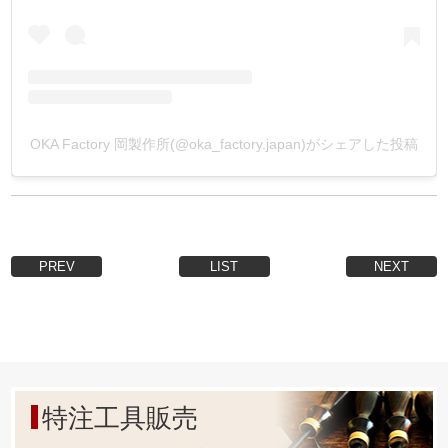
その為、錆に強く、金具や素材を傷めません。
6.【打駒と金具の規格の関係性を明確にする事 !】
今まで打駒を、必ず上下セットで買っていませんでした
か？
OKA Factory 岡製作所(@oka_factory.japan)がシェアした投稿
弊社製品は『打駒と金具』の規格の関係性を明確にする事
でこの無駄を無くしました。
実はカシメ用下駒の規格は『4種類』しか無いんです。
Postの足の長さが違うだけで、基本『4種類』なんです。
Capの形状は色々ありますが、Postはこの4種類の中で選定
PREV
LIST
NEXT
されています。
その為、下駒は4種類あれば、全てのカシメ金具に対応出来
るのです。
全ての打駒を上下セットで揃えなくとも良くなったので、
低コストで作る作品の幅を広げることが出来ます。
詳しくは画像の対応表をご確認下さい。
特注工具販売
*上駒・下駒の単品販売は、上下駒セット販売より少し割高
になっています。ご了承下さい。