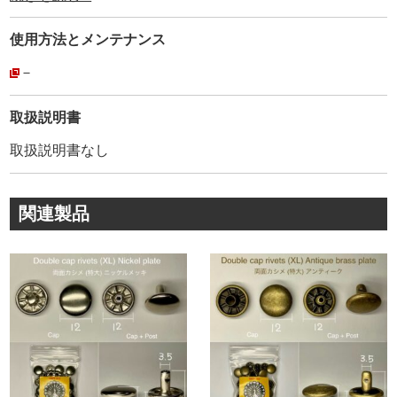
す。
100年以上に渡り、国内外の高級小物、バック、皮革製品
使用方法と
メンテナンス
に使用され続けています。
その為、耐久性、品質は折り紙付きです。
－
カシメ金具１つをとっても、世界中には様々なメーカーが
取扱説明書
あります。
取扱説明書なし
外径が同じサイズだから、どこのメーカーを使っても同じ
というわけではありません。
カシメ金具は、製造しているメーカーの金型によって、わ
関連製品
ずかに形状やRが異なります。
厳密に見ると、Capのくるみ(絞り加工)・Postの形状(絞り
加工)など、各メーカーによって様々です。
金具の規格に合わない工具を使うと、もちろん金具が変形
します。
金具を止める作業において【金具メーカーの規格に合わせ
て作った工具】を使う事が必須なんです。
ネット通販等で販売されている打駒は、安価な物から高価