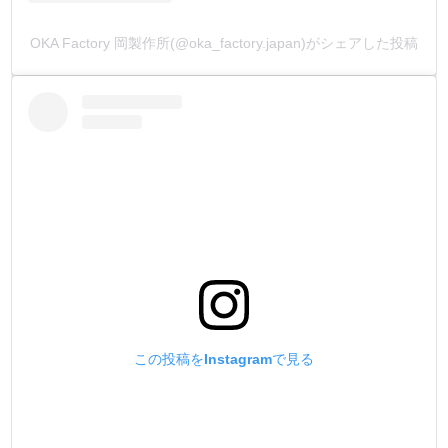
他社製品の金具面の加工は旋盤加工です。
OKA Factory 岡製作所(@oka_factory.japan)がシェアした投稿
丸棒(素材)を回転させて加工している為、加工傷がどうし
ても付いてしまいます。
この傷が金具を止めた時に『金具に写ってしまう』ので
す。
弊社製品は、金具部分の鏡面加工にこだわりました。
金具部分に加工傷が一切無いので、金具本来の美観でその
まま取り付けが行えます。
5.【メッキ加工を施す事 !】
他社製品の表面処理は、クリアースプレーの塗装が多いの
が現状でした。
塗装だとすぐ剥がれるので、使っているうちにすぐ錆が浮
き出てきます。
この投稿をInstagramで見る
錆が浮き出ると、金具の変形・止めている素材に対する汚
れが気になります。
弊社製品は、最小限の膜厚のメッキ加工を施しています。