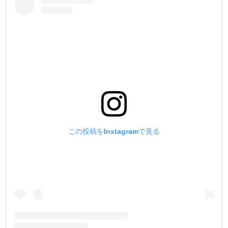
える工具が出来るのです。
3.【大まかな寸法公差を無くし、規格に合わせて統一する
!】
今回、様々な他社製品の打駒を寸法計測しました。
その結果、同じ商品でも寸法が異なり、統一した規格では
無い事がわかりました。
弊社製品は、国産ハンドプレス機に合わせた寸法規格で上
駒・下駒ともに作りました。
例えば、下駒のハンドプレス機に入る部分が
この投稿をInstagramで見る
他社製品は18.8~18.9mmで大まかなのに対し、弊社は
『18.94~18.95mm』に統一しました。
この数値だけ見ても寸法交差が厳格な事がわかると思いま
す。
これによりガタ付きの無い正確な作業が行えるのです。
4.【金具に傷が付かない鏡面加工にする事 !】