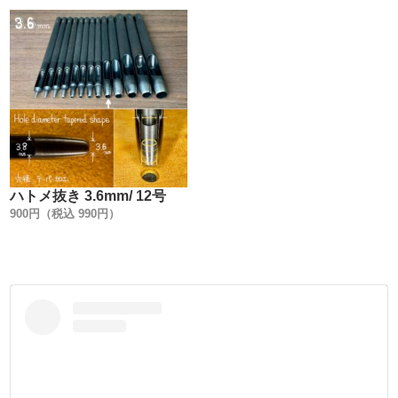
6. 打駒と金具(Cap + Post)の関係性を明確にする事。
7. 専用手打ち棒で、上駒だけで止められる様にする事。
【特徴】
1.【金具を図面に数値化して工具を作る !】
製造にあたり、一番最初に取り掛かった事は『金具の数値
化』です。
ハトメ抜き 3.6mm/ 12号
『Peacock』は金具作りを100年の長い歴史の中で築き上げ
900円（税込 990円）
てきました。
洗練され、研ぎ澄まされてきたカシメ金具は『最終形態の
形状』でもあるわけです。
長い歴史を数値化する事で、初めて金具に合わせた工具作
りが出来るのです。
2.【工具の部材全てに焼入れをする事 !】