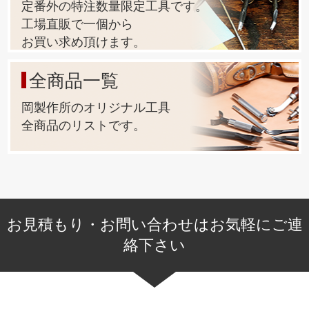
定番外の特注数量限定工具です。
工場直販で一個から
お買い求め頂けます。
7.【専用手打ち棒で、上駒だけで止められる様にする事 ! 】
カシメ金具を少しの数だけ止めたいのに、わざわざハンド
全商品一覧
プレス機を使うのはとても手間がかかります。
その手間を無くしたいので『上駒専用打棒』を作りまし
岡製作所のオリジナル工具
た。
全商品のリストです。
こだわったのは『4つのポイント』です。
①全体に『焼入れ加工』を施して耐摩耗性を向上させる。
②打棒は15mmの太さにする。
1) 叩いた時の上駒の衝撃を吸収してしっかり金具を止めら
お見積もり・お問い合わせはお気軽にご連
れる太さ。
絡下さい
2) W5/16-18のネジの規格に合った太さ。
③持ち手部分に滑り止めを施して、確実な作業が行える様
にする。