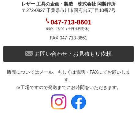
レザー 工具の企画・製造 株式会社 岡製作所
④全体にメッキ加工を施して錆防止とする。
〒272-0827 千葉県市川市国府台5丁目10番7号
047-713-8601
下に『メタルプレートや打台』を敷いて、金具を簡単に止
める事が出来ます。
9:00～18:00（土日祝日定休）
FAX 047-713-8661
* 手打ちの際、下駒は絶対に使わないで下さい ! ! !
お問い合わせ・お見積もり依頼
下駒は手打ちで止める事を想定していない工具です !
下駒は叩く衝撃に耐えられる構造になっていません !
販売についてはメール、もしくは電話・FAXにてお願いしま
無理に下駒を使って手打ちで叩くと、変形の原因になりま
す。
す !
※工場ですので発送までにお時間をいただきます。