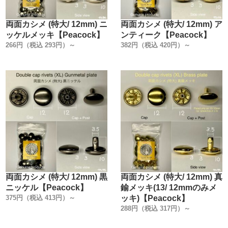
な物まで様々です。
共通しているのは『どこの金具メーカーに合わせて作った
両面カシメ (特大/ 12mm) ニ
両面カシメ (特大/ 12mm) ア
工具なのか』の記載が無い事です。
ッケルメッキ【Peacock】
ンティーク【Peacock】
金具が主体の工具なのに、使う金具にこだわりが無いんで
266円（税込 293円）～
382円（税込 420円）～
す。
弊社は、金具も工具も【Peacock純正品】です。
今回製造にあたり、世の中で販売されている打駒を、1から
見直しました。
『何が良くて何が悪いのか』を私達レザークラフト専門工
場の視点から考えて作りました。
こだわったのは【7つのポイント】です。
1. 金具を図面に数値化して工具を作る事。
両面カシメ (特大/ 12mm) 黒
両面カシメ (特大/ 12mm) 真
2. 工具の部材全てに焼入れをする事。
ニッケル【Peacock】
鍮メッキ(13/ 12mmのみメ
3. 大まかな寸法公差を無くし、国産ハンドプレス機の規格
375円（税込 413円）～
ッキ)【Peacock】
に合わせて統一する事。
288円（税込 317円）～
4. 金具に傷が付かない鏡面加工にする事。
5. メッキ加工を施す事。