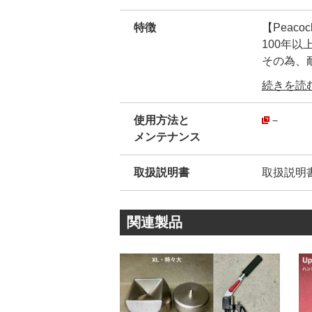
特徴
【Peac
100年
その為、
弊社が【
続きを読む.
ん。
安心して
使用方法と
－
・
メンテナンス
弊社販売品
模造品(
取扱説明書
取扱説明
模造品は
その為、
・
関連製品
【正規品
金属のシ
創業10
され続け
・
カシメ金