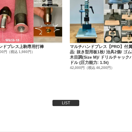
めるだけでしょ』と、金具の品質にこだわらない方もいらっし
具の品質を金属製品としての視点から見る事がないかもしれま
シメ金具はどこのメーカーでも同じでは無いんです。
、【日本製で高品質・低価格な金具】を、【レザークラフト工
います。
ける金具メーカーの規格に合わせた、工具(打棒)を作る事を作
ンドプレス上駒専用打棒
マルチハンドプレス【PRO】付
。
品: 抜き型用板1枚/ 治具2個/ ゴ
800円（税込 1,980円）
木目調(Size M)/ ドリルチャック
ドル (圧力能力: 1.5t)
法】
42,000円（税込 46,200円）
を3種類ご用意しました。
売
売 (①よりお買い得です)
 (②より更にお買い得です)
わせてお選び下さい。
LIST
】
て安全性・信頼性の高い【日本製】です。