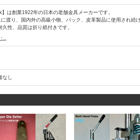
ock】は創業1922年の日本の老舗金具メーカーです。
以上に渡り、国内外の高級小物、バック、皮革製品に使用され続
耐久性、品質は折り紙付きです。
工具の設計を合わせているメーカー】ですので、【打棒と金具
..
ご利用頂けます。
は【Peacock】の【正規品】です。
コピー商品)も多く存在しているのが実情です。
書なし
、鋼材の選定が不明、メッキの剥離、品質管理が雑です。
著しく耐久性や、見た目が良くありません。
】は上の画像にあるように、金具を包んでいる【金属のシワ】
ワを少なくする事により、正面から見た時に綺麗な正円を描い
0年以上に及ぶ歴史が、大量生産品にもかかわらず、このクオリ
ている理由です。
具1つとっても、世の中には様々なメーカーがあります。