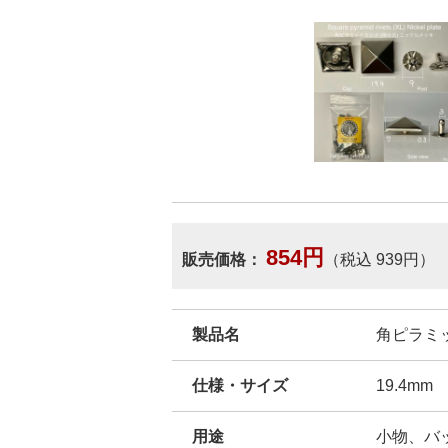
854円
販売価格：
（税込 939円）
製品名
角ピラミッ
仕様・サイズ
19.4mm
用途
小物、バ