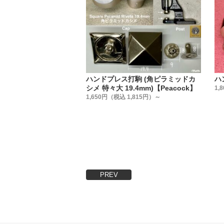
『革を止
普段、金
実は、カ
弊社では
販売して
信頼のお
ハンドプレス打駒 (角ピラミッドカ
ハ
いのです
シメ 特々大 19.4mm)【Peacock】
1,
・
1,650円（税込 1,815円）～
【販売方
販売方法
①小袋販
②大袋販
③箱販売
用途に合
PREV
・
【製造国
金具は全
・