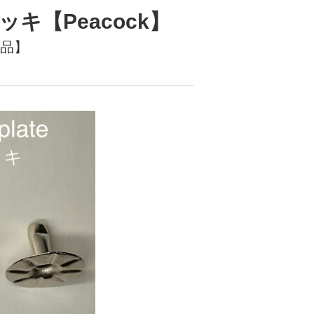
ッキ【Peacock】
規品】