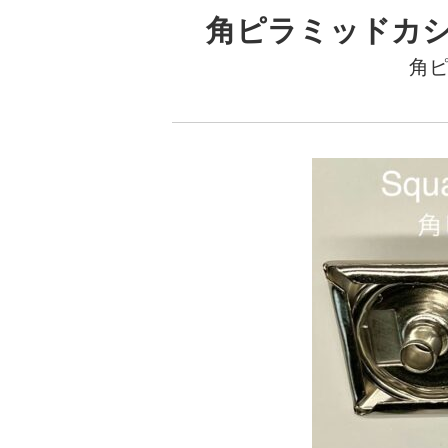
角ピラミッドカシメ 
角ピ