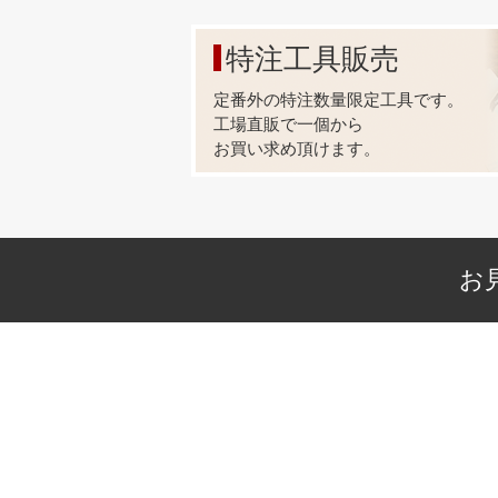
【足の長
箱単位に
特注工具販売
金具をカ
お見積も
定番外の特注数量限定工具です。
(金具形
工場直販で一個から
・
お買い求め頂けます。
【メッキ
箱単位に
メッキは、
塗装(天
となりま
お
金具をカ
お見積も
(金具形