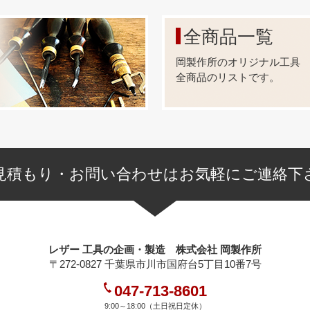
さの別注品】
なりますが、ご注文を承っております。
全商品一覧
ートに入れ、【備考欄】にご希望の足の長さや、お持ちの情報
りのメールを返信致します。
岡製作所のオリジナル工具
状により、出来ない又は、ロットが多くなる場合もございます)
全商品のリストです。
・塗装の別注品】
なりますが、ご注文を承っております。
本金メッキ(24k)、ダール(マットブラック)、他
塗り)は、黒、茶、白、他
す。
見積もり・お問い合わせはお気軽にご連絡下
ートに入れ、【備考欄】にご希望の加工を入力してメールして
りメールを返信致します。
状により、出来ない又は、ロットが多くなる場合もございます)
レザー 工具の企画・製造 株式会社 岡製作所
〒272-0827 千葉県市川市国府台5丁目10番7号
047-713-8601
9:00～18:00（土日祝日定休）