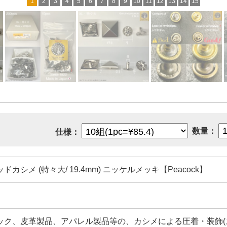
1
2
3
4
5
6
7
8
9
10
11
12
13
14
15
数量：
仕様：
ドカシメ (特々大/ 19.4mm) ニッケルメッキ【Peacock】
ック、皮革製品、アパレル製品等の、カシメによる圧着・装飾(