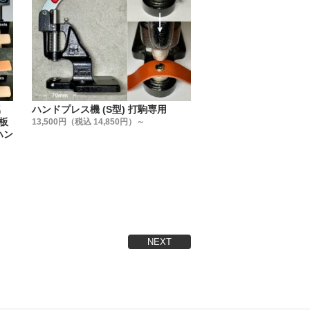
ゃるかもしれません。
せん。
具製造メーカーの視点】から選んで
る事が、一番使用上のトラブルが無
属
ハンドプレス機 (S型) 打駒専用
ム板
13,500円（税込 14,850円）～
ハン
NEXT