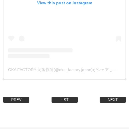
View this post on Instagram
OKA FACTORY 岡製作所(@oka_factory.japan)がシェアした投稿
PREV
LIST
NEXT