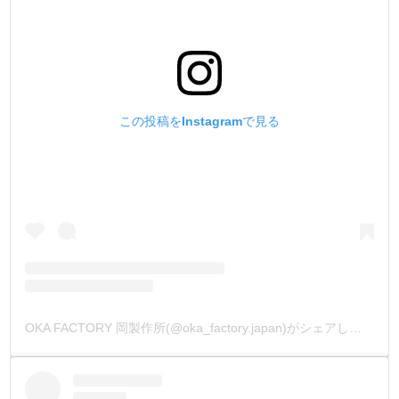
この投稿をInstagramで見る
OKA FACTORY 岡製作所(@oka_factory.japan)がシェアした投稿