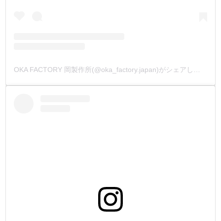
OKA FACTORY 岡製作所(@oka_factory.japan)がシェアした投稿