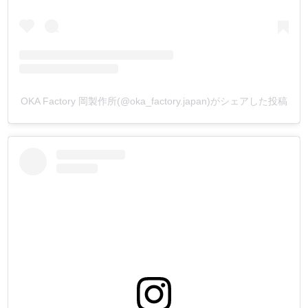
OKA Factory 岡製作所(@oka_factory.japan)がシェアした投稿