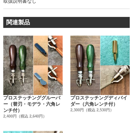
取扱説明書なし
保護して出荷しています。
最高の切れ味の状態で、お客様のお手元にお届け致しま
す。
関連製品
〈メンテナンス〉
刃部分にミシン油等を付けて保管して下さい。
刃を研ぐ方法は、インスタグラム動画・webサイトの使用
方法とメンテナンスのバナーからご覧下さい。
刃がうまく研げない時は、刃研ぎ直しのメンテナンス業務
をご利用下さい。（４つのこだわりに記載）
プロステッチンググルーバ
プロステッチングディバイ
ー（替刃・モデラ・六角レ
ダー（六角レンチ付）
ンチ付）
2,300円（税込 2,530円）
2,400円（税込 2,640円）