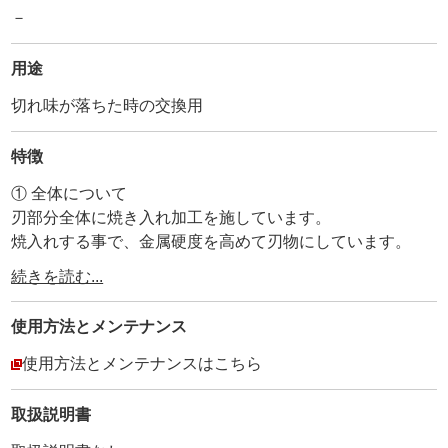
－
用途
切れ味が落ちた時の交換用
特徴
① 全体について
刃部分全体に焼き入れ加工を施しています。
焼入れする事で、金属硬度を高めて刃物にしています。
全体に黒コーティングをして錆び防止にしています。黒コ
続きを読む...
ーティグで錆び止め処理としています。
使用方法と
メンテナンス
③刃部分について
1刃、1刃、実際に革で切れ味を確認して刃付けしていま
使用方法とメンテナンスはこちら
す。
その為、安定した抜群の切れ味です。
取扱説明書
刃付け後すぐに、錆び止め用オイルを付けて、チューブで