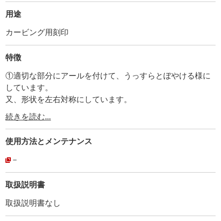
用途
カービング用刻印
特徴
①適切な部分にアールを付けて、うっすらとぼやける様に
しています。
又、形状を左右対称にしています。
頭部分から持ち手部分まで一体型です(溶接ではありませ
続きを読む...
ん)。
その為、曲がりや変形がありません。
使用方法と
メンテナンス
・
②刻印ナンバーとmade in japanを打刻しています。
－
・
③全体にメッキ加工を施しています。
取扱説明書
・
取扱説明書なし
④持ち手部分にアヤメ加工を施して滑り止めにしていま
す。