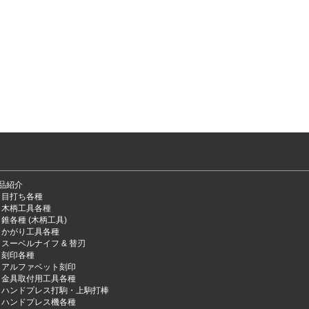
品紹介
目打ち各種
木柄工具各種
錐各種 (木柄工具)
かがり工具各種
スーベルナイフ & 替刃
刻印各種
アルファベット刻印
金具取付用工具各種
ハンドプレス打駒・上駒打棒
ハンドプレス機各種