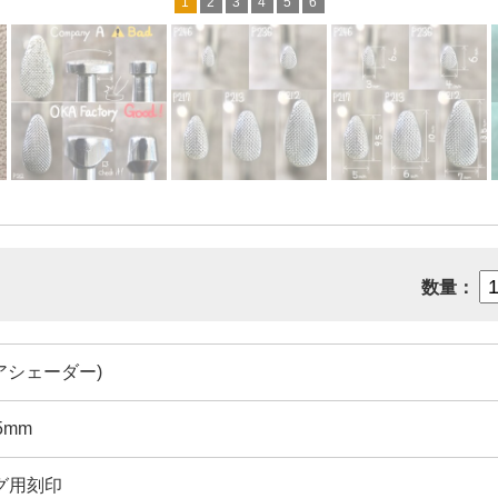
1
2
3
4
5
6
数量：
ペアシェーダー)
5mm
グ用刻印