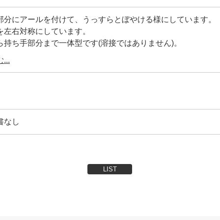
部分にアールを付けて、うっすらとぼやける様にしています。
を左右対称にしています。
ら持ち手部分まで一体型です(溶接ではありません)。
曲がりや変形がありません。
..
バーとmade in japanを打刻しています。
メッキ加工を施しています。
書なし
部分にアヤメ加工を施して滑り止めにしています。
LIST