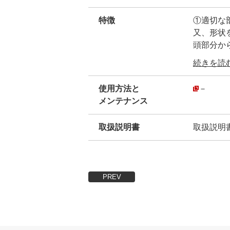
特徴
①適切な
又、形状
頭部分か
その為、
続きを読む.
・
②刻印ナン
使用方法と
－
・
メンテナンス
③全体に
・
取扱説明書
取扱説明
④持ち手
PREV