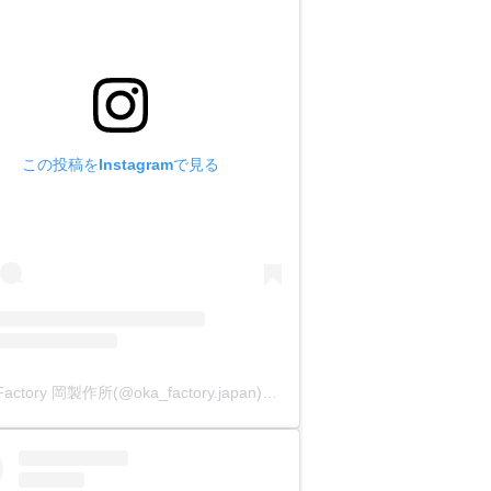
この投稿をInstagramで見る
OKA Factory 岡製作所(@oka_factory.japan)がシェアした投稿