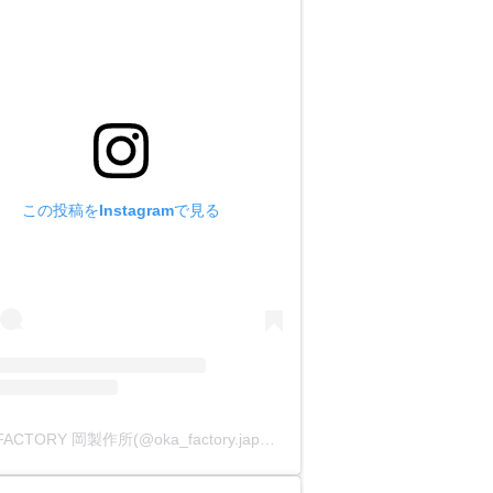
この投稿をInstagramで見る
OKA FACTORY 岡製作所(@oka_factory.japan)がシェアした投稿