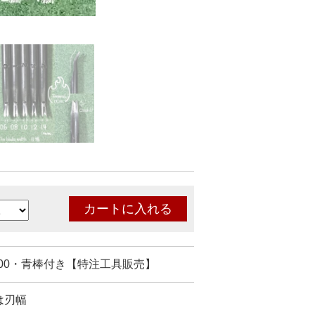
200・青棒付き【特注工具販売】
 )は刃幅