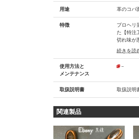
用途
革のコバ面
特徴
プロヘリ落とし
た【特注
切れ味が
他には無
続きを読む.
ヘリ落と
使用方法と
－
メンテナンス
開発した
1. コバ
取扱説明書
取扱説明
2. 自
3. 最
4. 更に細
関連製品
①黒檀は
黒檀のみ