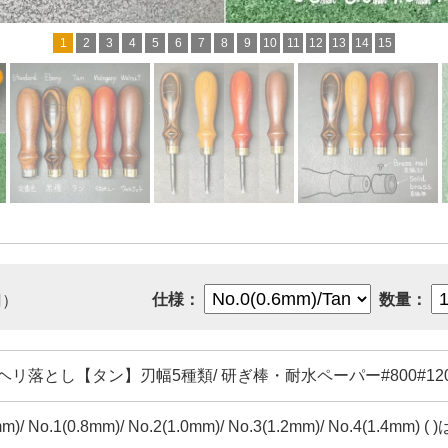
1
2
3
4
5
6
7
8
9
10
11
12
13
14
15
仕様：
数量：
円）
ヘリ落とし【タン】刃幅5種類/ 研ぎ棒・耐水ペーパー#800#1
m)/ No.1(0.8mm)/ No.2(1.0mm)/ No.3(1.2mm)/ No.4(1.4mm) (