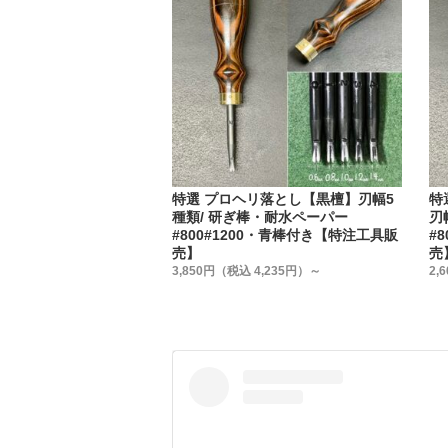
②削り出
1本線の
真鍮の釘
③弊社定
特注色と
特選 プロヘリ落とし【黒檀】刃幅5
特
種類/ 研ぎ棒・耐水ペーパー
刃
#800#1200・青棒付き【特注工具販
#
売】
売
3,850円（税込 4,235円）～
2,