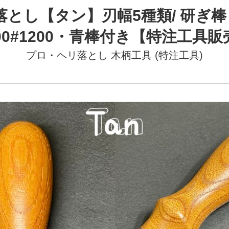
落とし【タン】刃幅5種類/ 研ぎ
800#1200・青棒付き【特注工具販
プロ・ヘリ落とし
木柄工具 (特注工具)