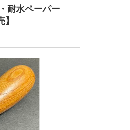
棒・耐水ペーパー
売】