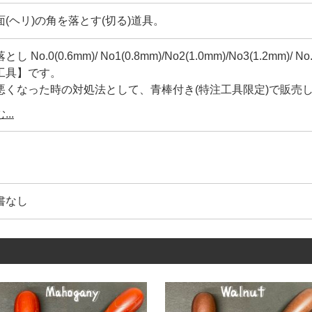
(ヘリ)の角を落とす(切る)道具。
 No.0(0.6mm)/ No1(0.8mm)/No2(1.0mm)/No3(1.2mm
工具】です。
悪くなった時の対処法として、青棒付き(特注工具限定)で販売
い、自分だけのオリジナル工具として、是非お使い下さい。
..
しを更に【進化させた商品】を作りたくて開発しました。
時のポイントがあります。
面(ヘリ)が、初めからアールに切れる様にする事。
書なし
分で簡単に刃研ぎが出来る様にする事。
初から刃研ぎ工具も付けての販売にする事。
かいニーズに対応する為に、No.0(0.6mm)/ No.4(1.4mm)の
天然色で、タン・マホガニー・ウオールナットは着色です。
2本の線を入れています。