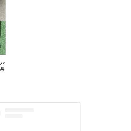
ッ
ーパ
工具