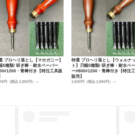
しの真鍮製の桂です。
ラインを入れて、デザインを引き締めています。
で1つ、1つ手作業で組み付けています。
番色です。
比較して下さい。
選 プロヘリ落とし【マホガニー】
特選 プロヘリ落とし【ウォルナ
幅5種類/ 研ぎ棒・耐水ペーパー
ト】刃幅5種類/ 研ぎ棒・耐水ペ
800#1200・青棒付き【特注工具販
ー#800#1200・青棒付き【特注
】
販売】
600円（税込 2,860円）～
2,600円（税込 2,860円）～