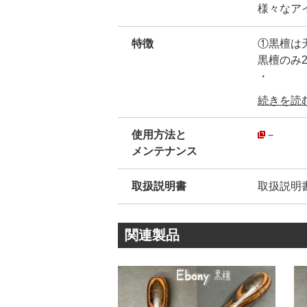
様々なア
特徴
①黒檀は
黒檀のみ
・
②削り出
続きを読む.
1本線の
真鍮の釘
使用方法と
－
・
メンテナンス
③弊社定
特注色と
取扱説明書
取扱説明
関連製品