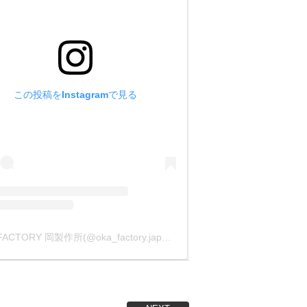
この投稿をInstagramで見る
OKA FACTORY 岡製作所(@oka_factory.japan)がシェアした投稿