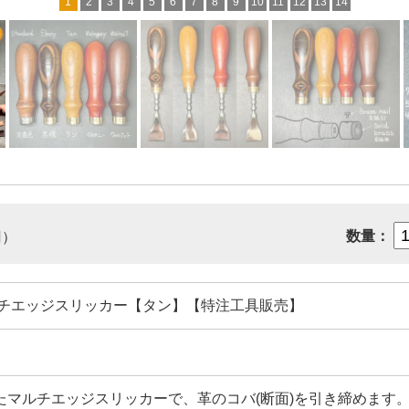
1
2
3
4
5
6
7
8
9
10
11
12
13
14
数量：
円）
ルチエッジスリッカー【タン】【特注工具販売】
たマルチエッジスリッカーで、革のコバ(断面)を引き締めます