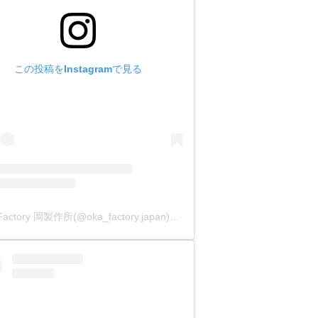
この投稿をInstagramで見る
OKA Factory 岡製作所(@oka_factory.japan)がシェアした投稿