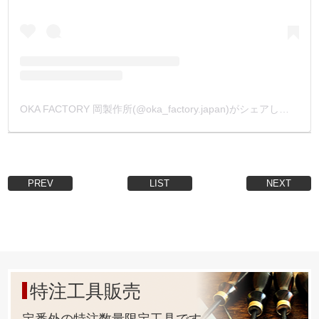
OKA FACTORY 岡製作所(@oka_factory.japan)がシェアした投稿
PREV
LIST
NEXT
特注工具販売
定番外の特注数量限定工具です。