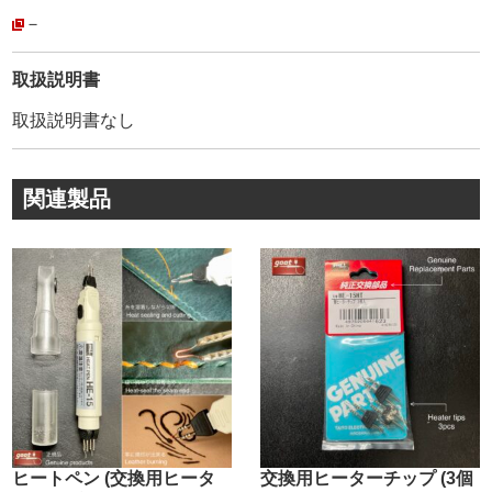
しました。
－
・
材質はポリエステル100%です。
取扱説明書
麻糸特有の、糸の毛羽立ち・ほつれ・切れなどは無く、耐
取扱説明書なし
久性は折り紙付きです。
縫い終わりをライターであぶって、圧着して止める事が出
来るので便利です。
関連製品
・
②ボビンの大きさです。
#0 太さ60mm/ 高さ78mm
#1 太さ48mm/ 高さ48mm
#5 太さ48mm/ 高さ48mm
・
③糸の詳細です。
番手/ 糸外径/ 糸全長/ 色数
・
#0/ 0.8mm/ 90m(小巻)・1150m(大巻)/ 全29色
#1/ 0.7mm/ 60m(小巻)・600m(大巻)/ 全29色
ヒートペン (交換用ヒータ
交換用ヒーターチップ (3個