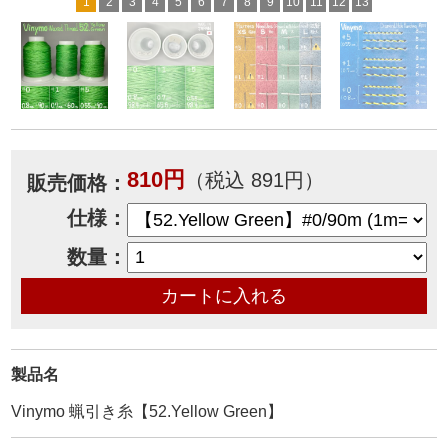
1
2
3
4
5
6
7
8
9
10
11
12
13
810円
（税込 891円）
販売価格：
仕様：
数量：
製品名
Vinymo 蝋引き糸【52.Yellow Green】