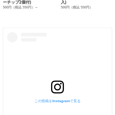
#5/ 0.55mm/ 90m(小巻)・1000m(大巻)/ 全29色
ーチップ2個付)
入)
500円（税込 550円）～
500円（税込 550円）
この投稿をInstagramで見る