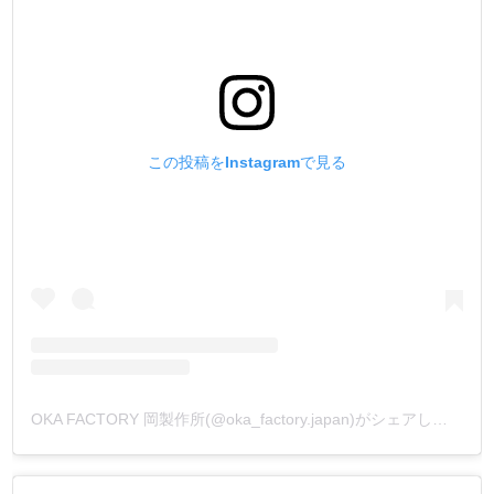
この投稿をInstagramで見る
OKA FACTORY 岡製作所(@oka_factory.japan)がシェアした投稿