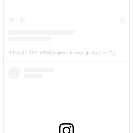
OKA FACTORY 岡製作所(@oka_factory.japan)がシェアした投稿