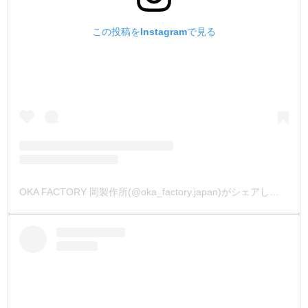
この投稿をInstagramで見る
OKA FACTORY 岡製作所(@oka_factory.japan)がシェアした投稿