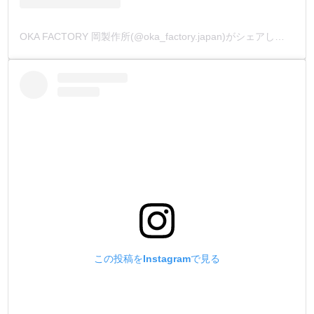
OKA FACTORY 岡製作所(@oka_factory.japan)がシェアした投稿
この投稿をInstagramで見る