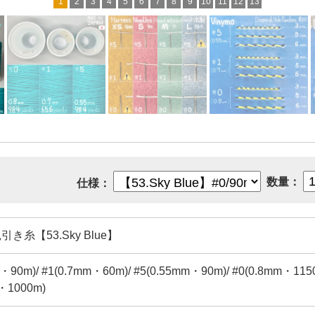
1
2
3
4
5
6
7
8
9
10
11
12
13
数量：
仕様：
蝋引き糸【53.Sky Blue】
・90m)/ #1(0.7mm・60m)/ #5(0.55mm・90m)/ #0(0.8mm・1150
m・1000m)