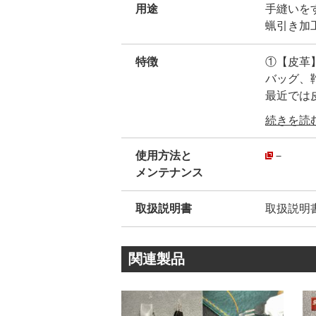
用途
手縫いを
蝋引き加
特徴
①【皮革
バッグ、
最近では
長い歴史
続きを読む.
・
材質はポ
使用方法と
－
麻糸特有
メンテナンス
縫い終わ
・
取扱説明書
取扱説明
②ボビン
#0 太さ6
#1 太さ4
関連製品
#5 太さ4
・
③糸の詳
番手/ 糸外