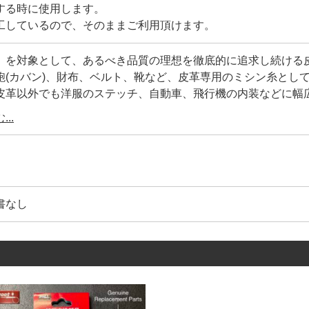
する時に使用します。
工しているので、そのままご利用頂けます。
】を対象として、あるべき品質の理想を徹底的に追求し続ける
鞄(カバン)、財布、ベルト、靴など、皮革専用のミシン糸とし
皮革以外でも洋服のステッチ、自動車、飛行機の内装などに幅
と信頼性のある【Vinymo/ビニモ】に蝋引き加工しました。
..
リエステル100%です。
の、糸の毛羽立ち・ほつれ・切れなどは無く、耐久性は折り紙
りをライターであぶって、圧着して止める事が出来るので便利
書なし
の大きさです。
0mm/ 高さ78mm
8mm/ 高さ48mm
8mm/ 高さ48mm
細です。
径/ 糸全長/ 色数