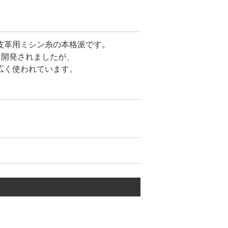
皮革用ミシン糸の本格派です。
て開発されましたが、
広く使われています。
付きです。
です。