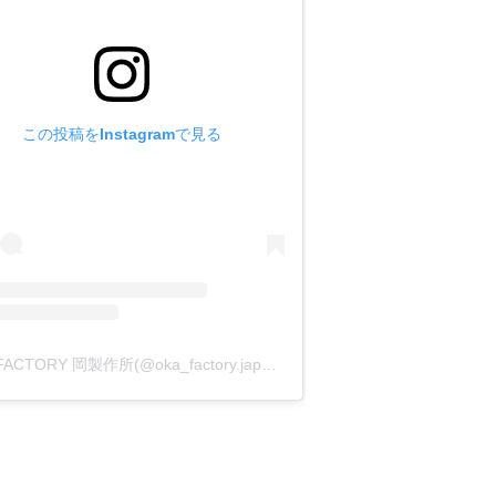
この投稿をInstagramで見る
OKA FACTORY 岡製作所(@oka_factory.japan)がシェアした投稿