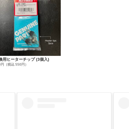
mm/ 90m(小巻)・1150m(大巻)/ 全29色
mm/ 60m(小巻)・600m(大巻)/ 全29色
5mm/ 90m(小巻)・1000m(大巻)/ 全29色
換用ヒーターチップ (3個入)
0円（税込 550円）