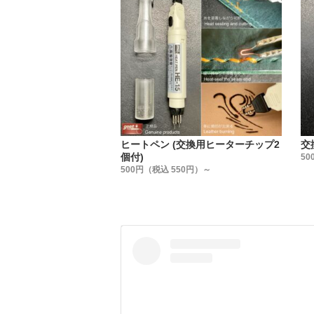
・
#0/ 0.8
#1/ 0.7
#5/ 0.5
ヒートペン (交換用ヒーターチップ2
交
個付)
50
500円（税込 550円）～