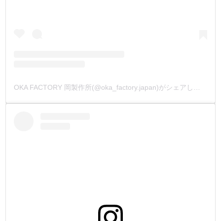
OKA FACTORY 岡製作所(@oka_factory.japan)がシェアした投稿