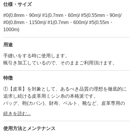
仕様・サイズ
#0(0.8mm・90m)/ #1(0.7mm・60m)/ #5(0.55mm・90m)/
#0(0.8mm・1150m)/ #1(0.7mm・600m)/ #5(0.55m・
1000m)
用途
手縫いをする時に使用します。
蝋引き加工しているので、そのままご利用頂けます。
特徴
①【皮革】を対象として、あるべき品質の理想を徹底的に
追求し続ける皮革用ミシン糸の本格派です。
バッグ、鞄(カバン)、財布、ベルト、靴など、皮革専用の
ミシン糸として開発されましたが、
続きを読む...
最近では皮革以外でも洋服のステッチ、自動車、飛行機の
内装などに幅広く使われています。
使用方法と
メンテナンス
長い歴史と信頼性のある【Vinymo/ビニモ】に蝋引き加工