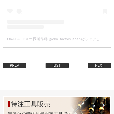
OKA FACTORY 岡製作所(@oka_factory.japan)がシェアした投稿
PREV
LIST
NEXT
特注工具販売
定番外の特注数量限定工具です。