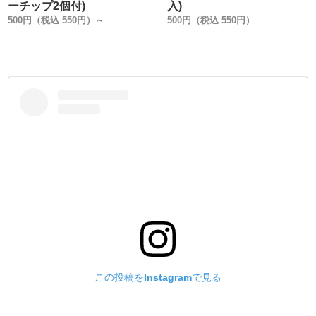
#5/ 0.55mm/ 90m(小巻)・1000m(大巻)/ 全29色
ーチップ2個付)
入)
500円（税込 550円）～
500円（税込 550円）
この投稿をInstagramで見る