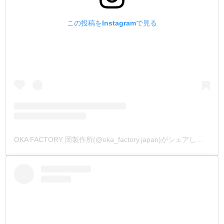
この投稿をInstagramで見る
OKA FACTORY 岡製作所(@oka_factory.japan)がシェアした投稿