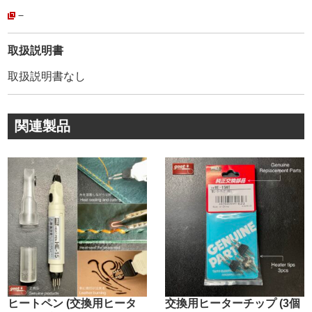
しました。
－
・
材質はポリエステル100%です。
取扱説明書
麻糸特有の、糸の毛羽立ち・ほつれ・切れなどは無く、耐
取扱説明書なし
久性は折り紙付きです。
縫い終わりをライターであぶって、圧着して止める事が出
来るので便利です。
関連製品
・
②ボビンの大きさです。
#0 太さ60mm/ 高さ78mm
#1 太さ48mm/ 高さ48mm
#5 太さ48mm/ 高さ48mm
・
③糸の詳細です。
番手/ 糸外径/ 糸全長/ 色数
・
#0/ 0.8mm/ 90m(小巻)・1150m(大巻)/ 全29色
#1/ 0.7mm/ 60m(小巻)・600m(大巻)/ 全29色
ヒートペン (交換用ヒータ
交換用ヒーターチップ (3個