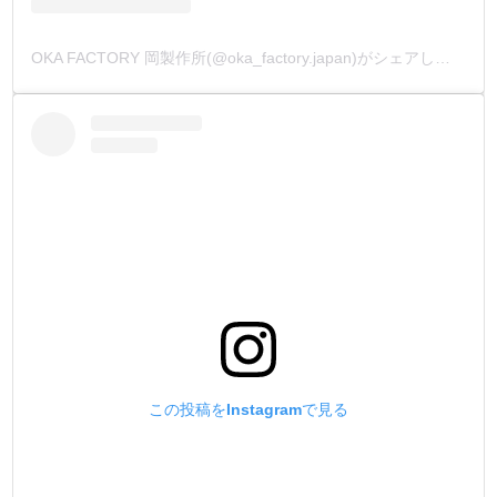
OKA FACTORY 岡製作所(@oka_factory.japan)がシェアした投稿
この投稿をInstagramで見る