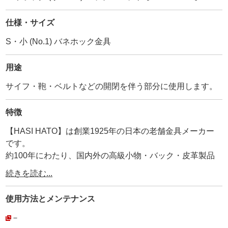
仕様・サイズ
S・小 (No.1) バネホック金具
用途
サイフ・鞄・ベルトなどの開閉を伴う部分に使用します。
特徴
【HASI HATO】は創業1925年の日本の老舗金具メーカー
です。
約100年にわたり、国内外の高級小物・バック・皮革製品
に使用されています。
続きを読む...
その為、耐久性、品質は折り紙付きです。
弊社が【工具の設計を合わせているメーカー】ですので、
使用方法と
メンテナンス
【打棒と金具が合わないトラブル】がありません。
安心してご利用頂けます。
－