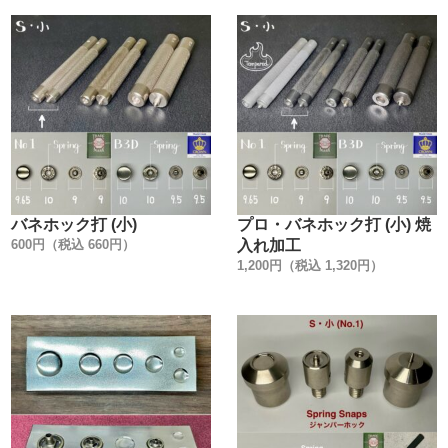
実は、金具はどこのメーカーでも同じでは無いんです。
弊社では、【日本製で高品質・低価格な金具】を、【レザ
ークラフト工具製造メーカーの視点】から選んで販売して
います。
信頼のおける金具メーカーの規格に合わせた、工具(打棒)
を作る事を作る事が、一番使用上のトラブルが無いので
す。
・
【特徴】
バネホック打 (小)
プロ・バネホック打 (小) 焼
鋼材の選定・指定した焼入れ硬度・厳正な品質管理によ
600円（税込 660円）
入れ加工
り、【金属の消耗が少ない】のが特徴です。
1,200円（税込 1,320円）
お馴染みのパチンという軽快な音で、何回でもスムーズに
脱着できます。
脱着強度は【しっかりめ】に設計されています。
生地に比べて厚みのあるレザークラフトに適しています。
・
【製造国】
金具は全て安全性・信頼性の高い【日本製】です。
・