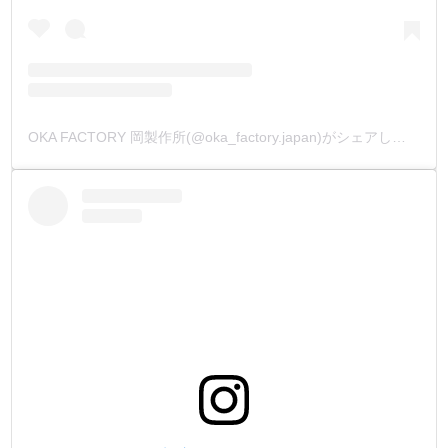
OKA FACTORY 岡製作所(@oka_factory.japan)がシェアした投稿