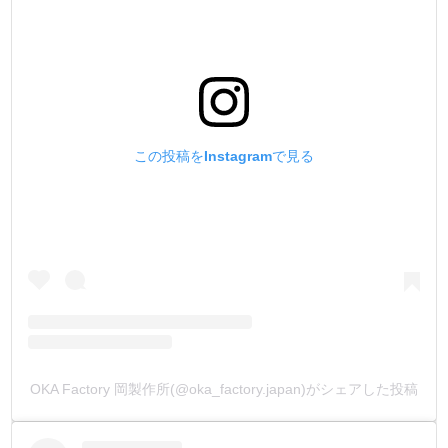
箱単位になりますが、ご注文を承っております。
メッキは、本金メッキ(24k)、ダール(マットブラック)、他
塗装(天塗り)は、黒、茶、白、他
となります。
金具をカートに入れ、【備考欄】にご希望の加工を入力し
てメールして下さい。
お見積もりメールを返信致します。
この投稿をInstagramで見る
(金具形状により、出来ない又は、ロットが多くなる場合も
ございます)
OKA Factory 岡製作所(@oka_factory.japan)がシェアした投稿