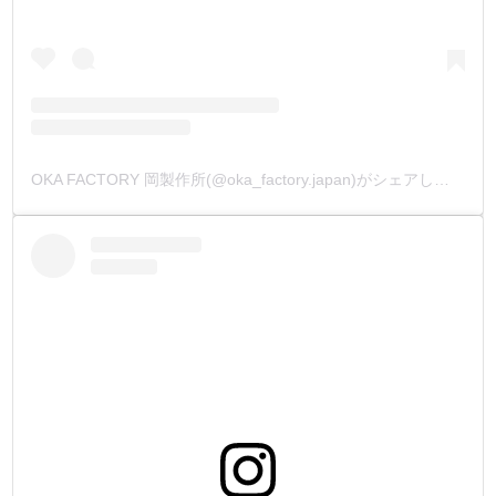
OKA FACTORY 岡製作所(@oka_factory.japan)がシェアした投稿