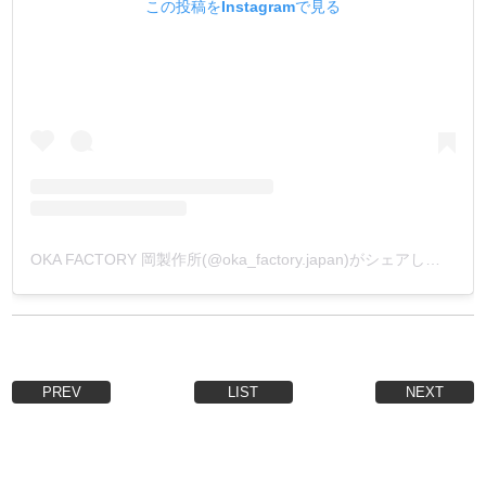
この投稿をInstagramで見る
OKA FACTORY 岡製作所(@oka_factory.japan)がシェアした投稿
PREV
LIST
NEXT