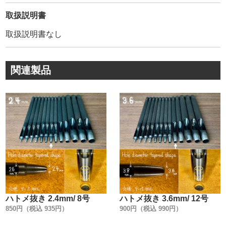
・
弊社販売品は【HASI HATO】の【正規品】です。
取扱説明書
模造品(コピー商品)も多く存在しているのが実情です。
取扱説明書なし
模造品は、鋼材の選定が不明・焼入れされていない・品質
管理が雑です。
その為、著しく耐久性や見た目が悪く、すぐ錆が出ます。
関連製品
模造品には、HASI HATOのメーカー名も刻印されていま
す。
見分けがつきにくい為、他社でのご購入にはご注意下さ
い。
創業100年以上に及ぶ歴史が、大量生産品にもかかわら
ず、このクオリティーを維持し続けて、お客様に愛され続
けている理由です。
・
金具1つとっても、世の中には様々なメーカーがあります。
『革を止めるだけでしょ』と、金具の品質にこだわらない
方もいらっしゃるかもしれません。
ハトメ抜き 2.4mm/ 8号
ハトメ抜き 3.6mm/ 12号
普段、金具の品質を金属製品としての視点から見る事がな
850円（税込 935円）
900円（税込 990円）
いかもしれません。