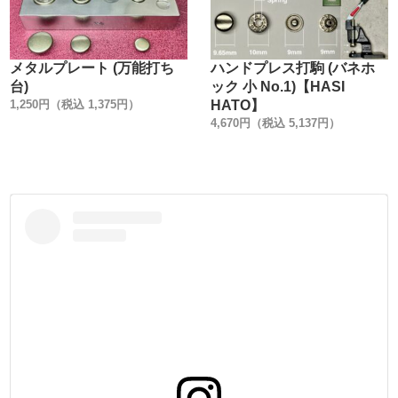
【販売方法】
販売方法を3種類ご用意しました。
①小袋10ヶ入り
メタルプレート (万能打ち
ハンドプレス打駒 (バネホ
②小袋100ヶ入り (①よりお買い得です)
台)
ック 小 No.1)【HASI
③箱1000ヶ入り (②より更にお買い得です)
1,250円（税込 1,375円）
HATO】
用途に合わせてお選び下さい。
4,670円（税込 5,137円）
・
【バネホックについて】
2本のバネ構造により、軽い力でホックを脱着できるのが特
徴です。
PRIM (FIOCCHI)は2本の『バネの向きが同じ』ですが、
HASI HATOは2本のバネの向きをあえて『互い違い』にし
ています。
これは、取り付けた金具の向きで、脱着性の違いが出るこ
とを防止しています。
サイフ・カードケース・小銭入れなどの、開け閉めの多い
小物製作に向いています。
打棒は2種類あり、オス金具とメス金具で使い分けます。