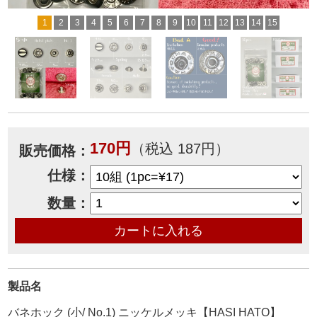
1
2
3
4
5
6
7
8
9
10
11
12
13
14
15
170円
（税込 187円）
販売価格：
仕様：
数量：
製品名
バネホック (小/ No.1) ニッケルメッキ【HASI HATO】