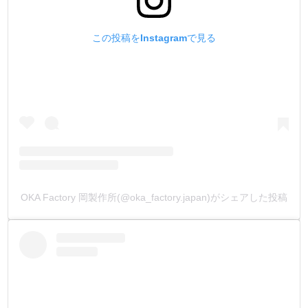
・
【ジャンパーホックについて】
リング式のバネ構造により、脱着にはバネホックよりも、
この投稿をInstagramで見る
少し強い力が必要です。
バネホックよりもしっかりと保持し、耐久性が高いのが特
徴です。
ウォレット・カバン・ベルトなどの厚めの革を使用する、
強度を求める製品に向いています。
打棒は1つで、オス・メス金具両方が止められます。
・
【足の長さの別注品】
箱単位になりますが、ご注文を承っております。
OKA Factory 岡製作所(@oka_factory.japan)がシェアした投稿
金具をカートに入れ、【備考欄】にご希望の足の長さや、
お持ちの情報を入力してメールして下さい。
お見積もりのメールを返信致します。
(金具形状により、出来ない又は、ロットが多くなる場合も
ございます)
・
【メッキ・塗装の別注品】