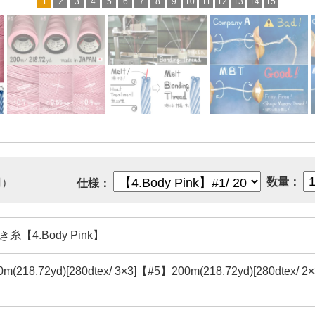
1
2
3
4
5
6
7
8
9
10
11
12
13
14
15
数量：
円）
仕様：
き糸【4.Body Pink】
(218.72yd)[280dtex/ 3×3]【#5】200m(218.72yd)[280dtex/ 2×