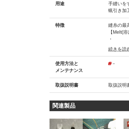
用途
手縫いを
蝋引き加
特徴
縫糸の最
【Melt(溶
・
ーMBTと
続きを読む.
撚り加工
し、3本
使用方法と
－
その為、
メンテナンス
繊維が開
・
取扱説明書
取扱説明
ー蝋引き
手に付着
指しまし
関連製品
手作業で
す。
・
ー色数ー