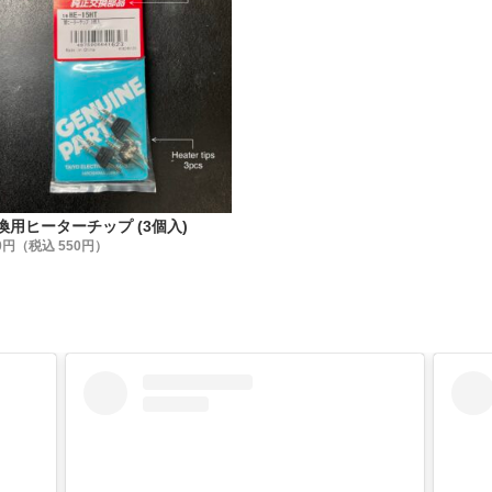
色】あります。
味に合わせて、微妙な色加減にも対応出来る様にしました。
さ・長さ・構成ー
mm・200m(218.72yd)・280dtex/ 3×3
5mm・200m(218.72yd)・280dtex/ 2×3
mm・200m(218.72yd)・167dtex/ 2×3
換用ヒーターチップ (3個入)
0円（税込 550円）
ter 100%】 (ポリエステル 100%)
の、糸の毛羽立ち・ほつれ・切れなどが無く、耐久性は折り紙
りをライターであぶって、圧着して止める事が出来るので便利
ー
8の200m巻きのみ、【ストップネット】を付属しています。
てくるのを防ぎ、必要な分だけスムーズに取り出せます。
時にホコリが糸に付着する事も防ぎます。