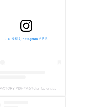
この投稿をInstagramで見る
OKA FACTORY 岡製作所(@oka_factory.japan)がシェアした投稿