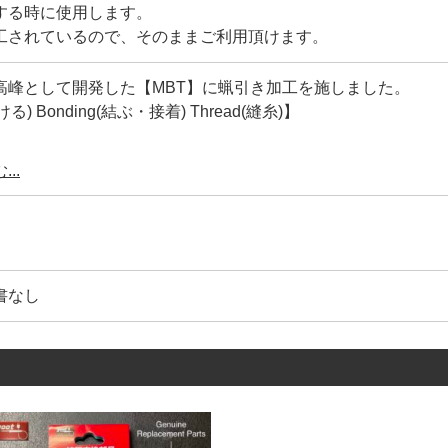
する時に使用します。
工されているので、そのままご利用頂けます。
高峰として開発した【MBT】に蝋引き加工を施しました。
ける) Bonding(結ぶ・接着) Thread(縫糸)】
はー
..
の際、3本糸の中心に【熱融着糸(ボンド糸)】を入れ込んだ後
糸の【中心から接着させる事に成功した】画期的な縫糸です。(3
撚りを開いても【形状記憶】の様に糸が元の撚りに戻ろうとしま
かないので【針穴に通しやすく】、撚り戻りがない為【縫い上
書なし
加工についてー
する蝋の【ベタ付きを抑え】ながらも、手縫い時の【糸の浮き(
た。
蝋引きした時の、糸表面だけの蝋引きとは異なり、蝋を溶かし