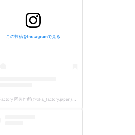
この投稿をInstagramで見る
OKA Factory 岡製作所(@oka_factory.japan)がシェアした投稿