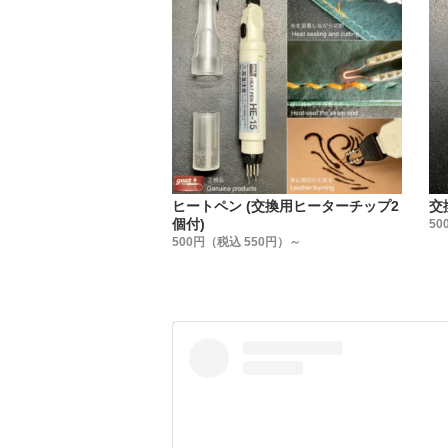
【全70
作品の色
・
ー糸の太
【#1】0.7
【#5】0.5
【#8】0.4
・
ヒートペン (交換用ヒーターチップ2
交
ー材質ー
個付)
50
【Polyes
500円（税込 550円）～
麻糸特有
縫い終わ
・
ー付属品
#5・#
糸が解け
長期保管