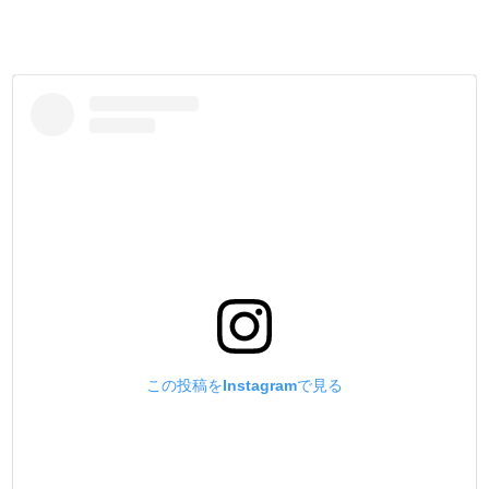
【#1】0.7mm・200m(218.72yd)・280dtex/ 3×3
【#5】0.55mm・200m(218.72yd)・280dtex/ 2×3
【#8】0.4mm・200m(218.72yd)・167dtex/ 2×3
・
ー材質ー
【Polyester 100%】 (ポリエステル 100%)
麻糸特有の、糸の毛羽立ち・ほつれ・切れなどが無く、耐
久性は折り紙付きです。
縫い終わりをライターであぶって、圧着して止める事が出
来るので便利です。
・
ー付属品ー
#5・#8の200m巻きのみ、【ストップネット】を付属して
います。
糸が解けてくるのを防ぎ、必要な分だけスムーズに取り出
この投稿をInstagramで見る
せます。
長期保管時にホコリが糸に付着する事も防ぎます。