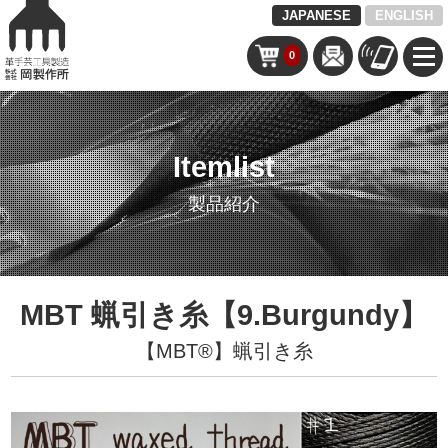
JAPANESE
ENGLISH
0
Itemlist
製品紹介
MBT 蝋引き糸【9.Burgundy】
【MBT®︎】蝋引き糸