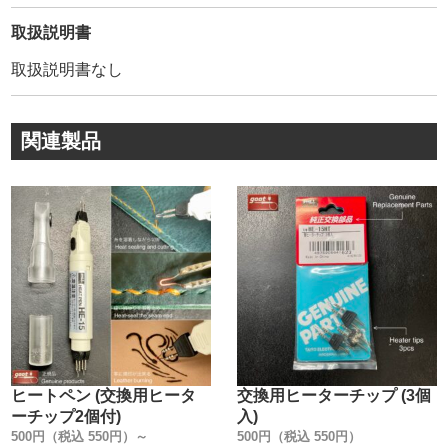
(3枚目画像参照)
その為、撚りを開いても【形状記憶】の様に糸が元の撚り
取扱説明書
に戻ろうとします。(4枚目画像参照)
取扱説明書なし
繊維が開かないので【針穴に通しやすく】、撚り戻りがな
い為【縫い上がりが美しく】なります。
・
関連製品
ー蝋引き加工についてー
手に付着する蝋の【ベタ付きを抑え】ながらも、手縫い時
の【糸の浮き(縫い戻り)が無い】最適な状態を目指しまし
た。
手作業で蝋引きした時の、糸表面だけの蝋引きとは異な
り、蝋を溶かして【糸の芯まで浸透】させています。
・
ー色数ー
【全70色】あります。
作品の色味に合わせて、微妙な色加減にも対応出来る様に
しました。
ヒートペン (交換用ヒータ
交換用ヒーターチップ (3個
・
ーチップ2個付)
入)
ー糸の太さ・長さ・構成ー
500円（税込 550円）～
500円（税込 550円）