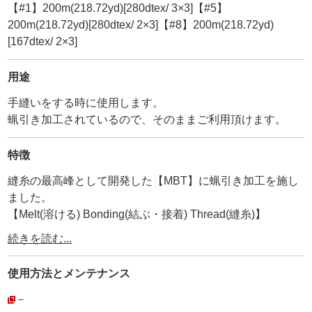
【#1】200m(218.72yd)[280dtex/ 3×3]【#5】
200m(218.72yd)[280dtex/ 2×3]【#8】200m(218.72yd)
[167dtex/ 2×3]
用途
手縫いをする時に使用します。
蝋引き加工されているので、そのままご利用頂けます。
特徴
縫糸の最高峰として開発した【MBT】に蝋引き加工を施し
ました。
【Melt(溶ける) Bonding(結ぶ・接着) Thread(縫糸)】
・
続きを読む...
ーMBTとはー
撚り加工の際、3本糸の中心に【熱融着糸(ボンド糸)】を入
使用方法と
メンテナンス
れ込んだ後、熱処理する事で熱融着糸を溶かし、3本糸の
【中心から接着させる事に成功した】画期的な縫糸です。
－