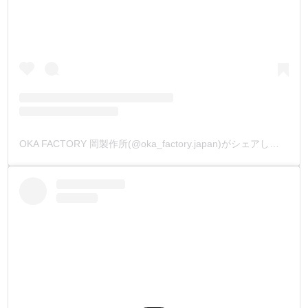
OKA FACTORY 岡製作所(@oka_factory.japan)がシェアした投稿