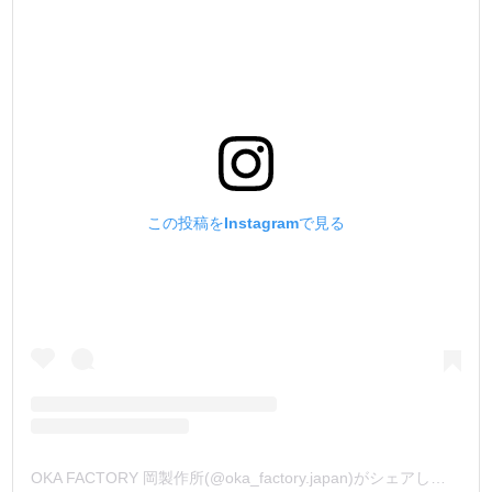
この投稿をInstagramで見る
OKA FACTORY 岡製作所(@oka_factory.japan)がシェアした投稿