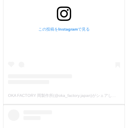
この投稿をInstagramで見る
OKA FACTORY 岡製作所(@oka_factory.japan)がシェアした投稿