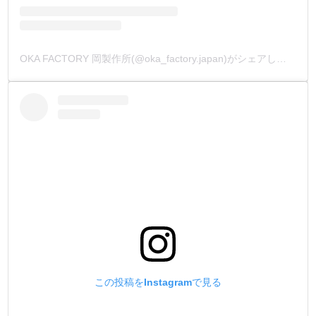
OKA FACTORY 岡製作所(@oka_factory.japan)がシェアした投稿
この投稿をInstagramで見る