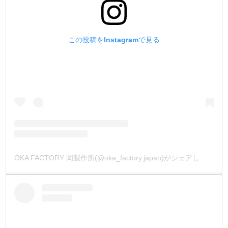
この投稿をInstagramで見る
OKA FACTORY 岡製作所(@oka_factory.japan)がシェアした投稿