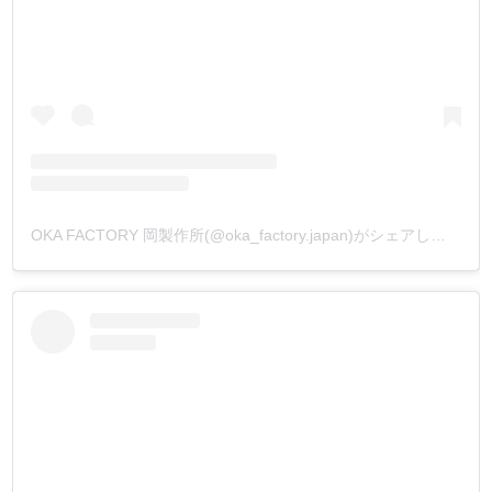
OKA FACTORY 岡製作所(@oka_factory.japan)がシェアした投稿