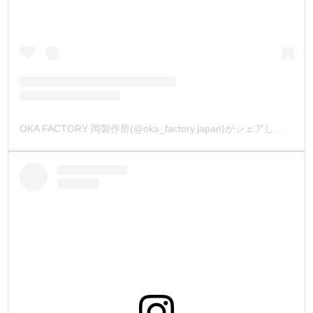
OKA FACTORY 岡製作所(@oka_factory.japan)がシェアした投稿