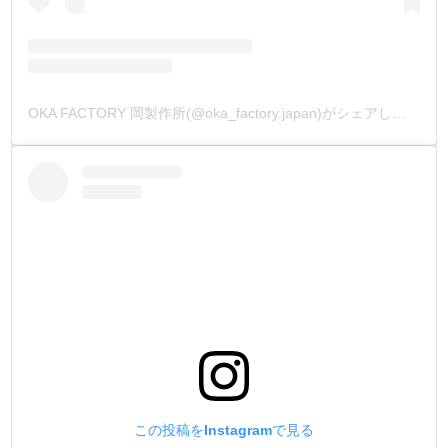
OKA FACTORY 岡製作所(@oka_factory.japan)がシェアした投稿
この投稿をInstagramで見る