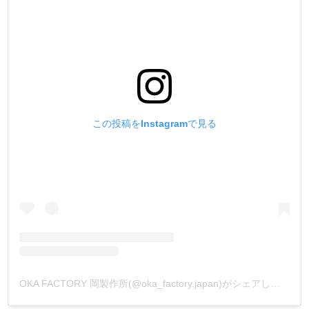
この投稿をInstagramで見る
OKA FACTORY 岡製作所(@oka_factory.japan)がシェアした投稿