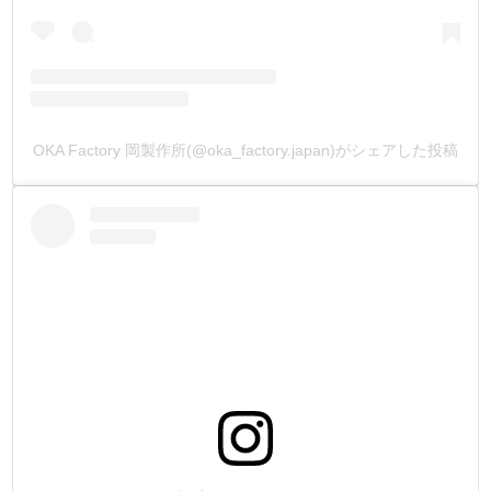
OKA Factory 岡製作所(@oka_factory.japan)がシェアした投稿