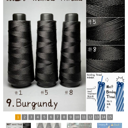
1
2
3
4
5
6
7
8
9
10
11
12
13
14
15