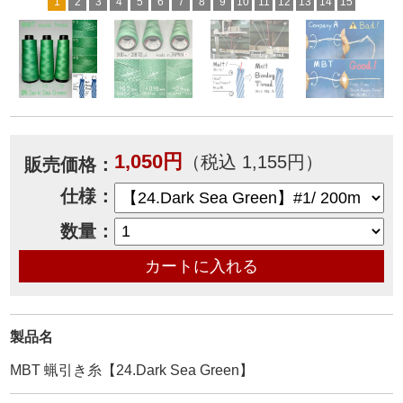
1
2
3
4
5
6
7
8
9
10
11
12
13
14
15
1,050円
（税込 1,155円）
販売価格：
仕様：
数量：
製品名
MBT 蝋引き糸【24.Dark Sea Green】