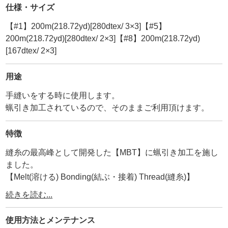
仕様・サイズ
【#1】200m(218.72yd)[280dtex/ 3×3]【#5】
200m(218.72yd)[280dtex/ 2×3]【#8】200m(218.72yd)
[167dtex/ 2×3]
用途
手縫いをする時に使用します。
蝋引き加工されているので、そのままご利用頂けます。
特徴
縫糸の最高峰として開発した【MBT】に蝋引き加工を施し
ました。
【Melt(溶ける) Bonding(結ぶ・接着) Thread(縫糸)】
・
続きを読む...
ーMBTとはー
撚り加工の際、3本糸の中心に【熱融着糸(ボンド糸)】を入
使用方法と
メンテナンス
れ込んだ後、熱処理する事で熱融着糸を溶かし、3本糸の