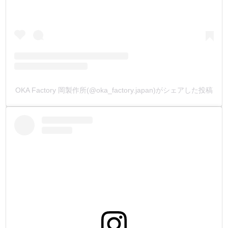
OKA Factory 岡製作所(@oka_factory.japan)がシェアした投稿