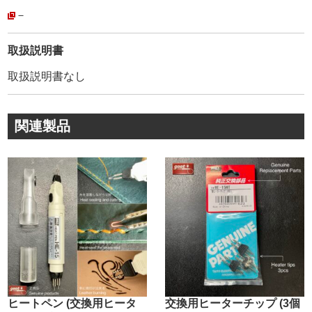
【中心から接着させる事に成功した】画期的な縫糸です。
－
(3枚目画像参照)
その為、撚りを開いても【形状記憶】の様に糸が元の撚り
取扱説明書
に戻ろうとします。(4枚目画像参照)
取扱説明書なし
繊維が開かないので【針穴に通しやすく】、撚り戻りがな
い為【縫い上がりが美しく】なります。
・
関連製品
ー蝋引き加工についてー
手に付着する蝋の【ベタ付きを抑え】ながらも、手縫い時
の【糸の浮き(縫い戻り)が無い】最適な状態を目指しまし
た。
手作業で蝋引きした時の、糸表面だけの蝋引きとは異な
り、蝋を溶かして【糸の芯まで浸透】させています。
・
ー色数ー
【全70色】あります。
作品の色味に合わせて、微妙な色加減にも対応出来る様に
しました。
ヒートペン (交換用ヒータ
交換用ヒーターチップ (3個