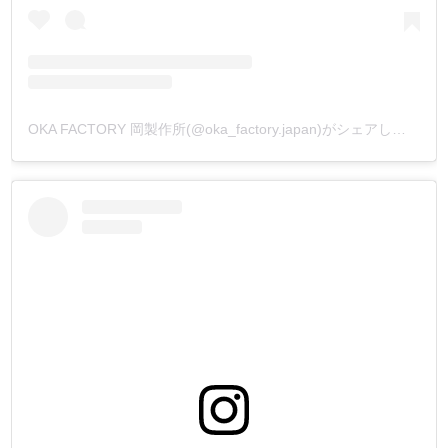
OKA FACTORY 岡製作所(@oka_factory.japan)がシェアした投稿