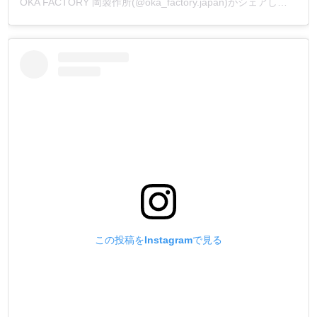
OKA FACTORY 岡製作所(@oka_factory.japan)がシェアした投稿
この投稿をInstagramで見る