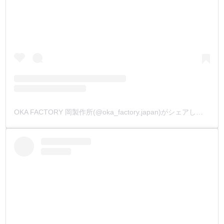
OKA FACTORY 岡製作所(@oka_factory.japan)がシェアした投稿