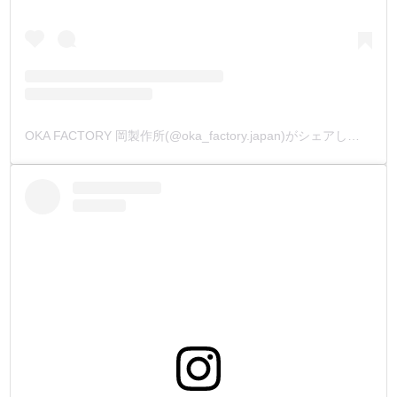
OKA FACTORY 岡製作所(@oka_factory.japan)がシェアした投稿