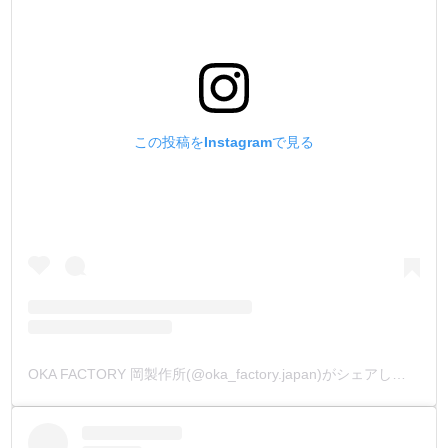
この投稿をInstagramで見る
OKA FACTORY 岡製作所(@oka_factory.japan)がシェアした投稿