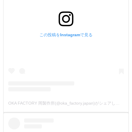
この投稿をInstagramで見る
OKA FACTORY 岡製作所(@oka_factory.japan)がシェアした投稿