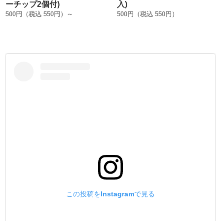
・
ーチップ2個付)
入)
ー糸の太さ・長さ・構成ー
500円（税込 550円）～
500円（税込 550円）
【#1】0.7mm・200m(218.72yd)・280dtex/ 3×3
【#5】0.55mm・200m(218.72yd)・280dtex/ 2×3
【#8】0.4mm・200m(218.72yd)・167dtex/ 2×3
・
ー材質ー
【Polyester 100%】 (ポリエステル 100%)
麻糸特有の、糸の毛羽立ち・ほつれ・切れなどが無く、耐
久性は折り紙付きです。
縫い終わりをライターであぶって、圧着して止める事が出
来るので便利です。
・
ー付属品ー
#5・#8の200m巻きのみ、【ストップネット】を付属して
います。
糸が解けてくるのを防ぎ、必要な分だけスムーズに取り出
この投稿をInstagramで見る
せます。
長期保管時にホコリが糸に付着する事も防ぎます。