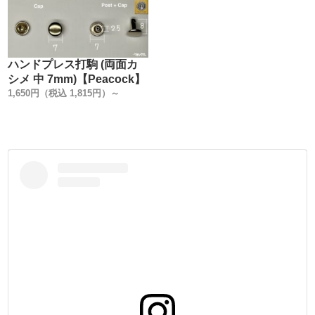
金具は全て安全性・信頼性の高い【日本製】です。
・
【足の長さの別注品】
箱単位になりますが、ご注文を承っております。
ハンドプレス打駒 (両面カ
金具をカートに入れ、【備考欄】にご希望の足の長さや、
シメ 中 7mm)【Peacock】
お持ちの情報を入力してメールして下さい。
1,650円（税込 1,815円）～
お見積もりのメールを返信致します。
(金具形状により、出来ない又は、ロットが多くなる場合も
ございます)
・
【メッキ・塗装の別注品】
箱単位になりますが、ご注文を承っております。
メッキは、本金メッキ(24k)、ダール(マットブラック)、他
塗装(天塗り)は、黒、茶、白、他
となります。
金具をカートに入れ、【備考欄】にご希望の加工を入力し
てメールして下さい。
お見積もりメールを返信致します。
(金具形状により、出来ない又は、ロットが多くなる場合も