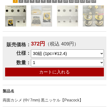
1
2
3
4
5
6
7
8
9
10
11
12
13
14
15
372円
（税込 409円）
販売価格：
仕様：
数量：
製品名
両面カシメ (中/ 7mm) 黒ニッケル【Peacock】