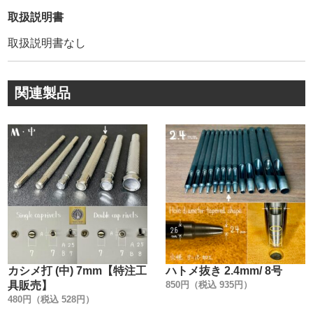
弊社販売品は【Peacock】の【正規品】です。
取扱説明書
模造品(コピー商品)も多く存在しているのが実情です。
取扱説明書なし
模造品は、鋼材の選定が不明、メッキの剥離、品質管理が
雑です。
その為、著しく耐久性や、見た目が良くありません。
関連製品
・
【正規品】は上の画像にあるように、金具を包んでいる
【金属のシワ】が少ないのが特徴です。
金属のシワを少なくする事により、正面から見た時に綺麗
な正円を描いています。
創業100年以上に及ぶ歴史が、大量生産品にもかかわら
ず、このクオリティーを維持し続けて、お客様に愛され続
けている理由です。
・
カシメ金具1つとっても、世の中には様々なメーカーがあり
ます。
カシメ打 (中) 7mm【特注工
ハトメ抜き 2.4mm/ 8号
『革を止めるだけでしょ』と、金具の品質にこだわらない
具販売】
850円（税込 935円）
方もいらっしゃるかもしれません。
480円（税込 528円）