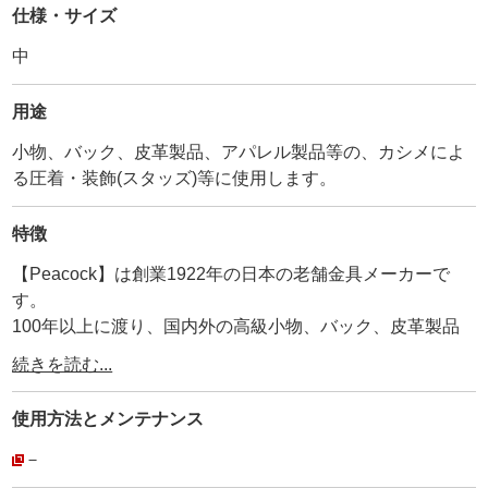
仕様・サイズ
中
用途
小物、バック、皮革製品、アパレル製品等の、カシメによ
る圧着・装飾(スタッズ)等に使用します。
特徴
【Peacock】は創業1922年の日本の老舗金具メーカーで
す。
100年以上に渡り、国内外の高級小物、バック、皮革製品
に使用され続けています。
続きを読む...
その為、耐久性、品質は折り紙付きです。
弊社が【工具の設計を合わせているメーカー】ですので、
使用方法と
メンテナンス
【打棒と金具が合わないトラブル】がありません。
安心してご利用頂けます。
－
・