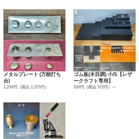
普段、金具の品質を金属製品としての視点から見る事がな
いかもしれません。
実は、カシメ金具はどこのメーカーでも同じでは無いんで
す。
弊社では、【日本製で高品質・低価格な金具】を、【レザ
ークラフト工具製造メーカーの視点】から選んで販売して
います。
信頼のおける金具メーカーの規格に合わせた、工具(打棒)
を作る事を作る事が、一番使用上のトラブルが無いので
す。
メタルプレート (万能打ち
ゴム板(木目調) 小/S【レザ
・
台)
ークラフト専用】
【販売方法】
1,250円（税込 1,375円）
520円（税込 572円）～
販売方法を3種類ご用意しました。
①小袋販売
②大袋販売 (①よりお買い得です)
③箱販売 (②より更にお買い得です)
用途に合わせてお選び下さい。
・
【製造国】