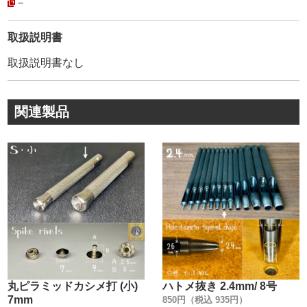
安心してご利用頂けます。
－
・
弊社販売品は【Peacock】の【正規品】です。
取扱説明書
模造品(コピー商品)も多く存在しているのが実情です。
取扱説明書なし
模造品は、鋼材の選定が不明、メッキの剥離、品質管理が
雑です。
その為、著しく耐久性や、見た目が良くありません。
関連製品
・
【正規品】は上の画像にあるように、金具を包んでいる
【金属のシワ】が少ないのが特徴です。
金属のシワを少なくする事により、正面から見た時に綺麗
な正円を描いています。
創業100年以上に及ぶ歴史が、大量生産品にもかかわら
ず、このクオリティーを維持し続けて、お客様に愛され続
けている理由です。
・
カシメ金具1つとっても、世の中には様々なメーカーがあり
ます。
丸ピラミッドカシメ打 (小)
ハトメ抜き 2.4mm/ 8号
『革を止めるだけでしょ』と、金具の品質にこだわらない
7mm
850円（税込 935円）