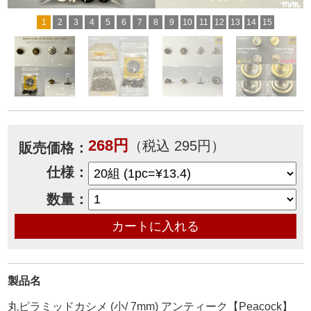
1
2
3
4
5
6
7
8
9
10
11
12
13
14
15
268円
（税込 295円）
販売価格：
仕様：
数量：
製品名
丸ピラミッドカシメ (小/ 7mm) アンティーク【Peacock】