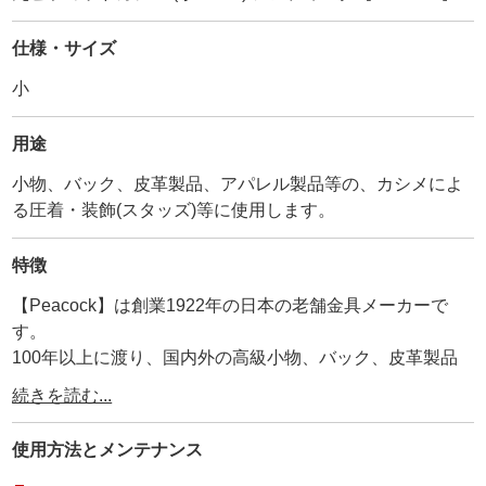
仕様・サイズ
小
用途
小物、バック、皮革製品、アパレル製品等の、カシメによ
る圧着・装飾(スタッズ)等に使用します。
特徴
【Peacock】は創業1922年の日本の老舗金具メーカーで
す。
100年以上に渡り、国内外の高級小物、バック、皮革製品
に使用され続けています。
続きを読む...
その為、耐久性、品質は折り紙付きです。
弊社が【工具の設計を合わせているメーカー】ですので、
使用方法と
メンテナンス
【打棒と金具が合わないトラブル】がありません。