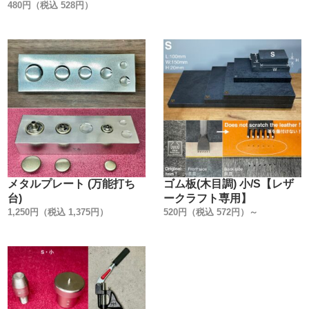
480円（税込 528円）
方もいらっしゃるかもしれません。
普段、金具の品質を金属製品としての視点から見る事がな
いかもしれません。
実は、カシメ金具はどこのメーカーでも同じでは無いんで
す。
弊社では、【日本製で高品質・低価格な金具】を、【レザ
ークラフト工具製造メーカーの視点】から選んで販売して
います。
信頼のおける金具メーカーの規格に合わせた、工具(打棒)
を作る事を作る事が、一番使用上のトラブルが無いので
す。
メタルプレート (万能打ち
ゴム板(木目調) 小/S【レザ
・
台)
ークラフト専用】
【販売方法】
1,250円（税込 1,375円）
520円（税込 572円）～
販売方法を3種類ご用意しました。
①小袋販売
②大袋販売 (①よりお買い得です)
③箱販売 (②より更にお買い得です)
用途に合わせてお選び下さい。
・