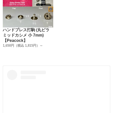
【製造国】
金具は全て安全性・信頼性の高い【日本製】です。
・
【足の長さの別注品】
箱単位になりますが、ご注文を承っております。
ハンドプレス打駒 (丸ピラ
金具をカートに入れ、【備考欄】にご希望の足の長さや、
ミッドカシメ 小 7mm)
【Peacock】
お持ちの情報を入力してメールして下さい。
1,650円（税込 1,815円）～
お見積もりのメールを返信致します。
(金具形状により、出来ない又は、ロットが多くなる場合も
ございます)
・
【メッキ・塗装の別注品】
箱単位になりますが、ご注文を承っております。
メッキは、本金メッキ(24k)、ダール(マットブラック)、他
塗装(天塗り)は、黒、茶、白、他
となります。
金具をカートに入れ、【備考欄】にご希望の加工を入力し
てメールして下さい。