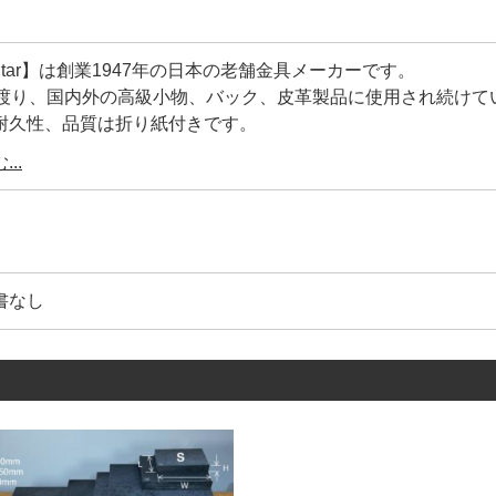
y Star】は創業1947年の日本の老舗金具メーカーです。
に渡り、国内外の高級小物、バック、皮革製品に使用され続けて
耐久性、品質は折り紙付きです。
工具の設計を合わせているメーカー】ですので、【打棒と金具
..
ご利用頂けます。
は【Lucky Star】の【正規品】です。
コピー商品)も多く存在しているのが実情です。
書なし
、鋼材の選定が不明、メッキの剥離、品質管理が雑です。
著しく耐久性や、見た目が良くありません。
年に及ぶ歴史が、大量生産品にもかかわらず、高品質を維持し続
具1つとっても、世の中には様々なメーカーがあります。
めるだけでしょ』と、金具の品質にこだわらない方もいらっし
具の品質を金属製品としての視点から見る事がないかもしれま