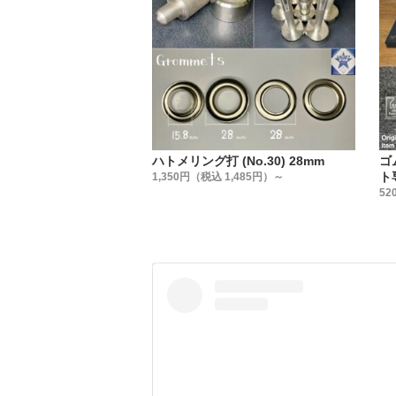
実は、ハ
弊社では
販売して
信頼のお
いのです
・
【販売方
ハトメリング打 (No.30) 28mm
ゴ
販売方法
ト
1,350円（税込 1,485円）～
①小袋販
52
②大袋販
③箱販売
用途に合
・
【製造国
金具は全
・
【足の長
箱単位に