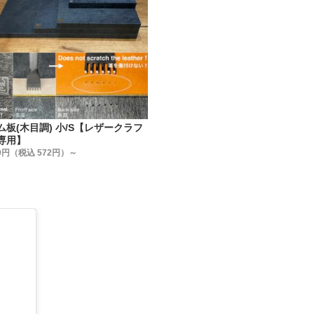
トメ金具はどこのメーカーでも同じでは無いんです。
、【日本製で高品質・低価格な金具】を、【レザークラフト工
います。
ける金具メーカーの規格に合わせた、工具(打棒)を作る事を作
。
法】
ム板(木目調) 小/S【レザークラフ
を3種類ご用意しました。
専用】
売
0円（税込 572円）～
売 (①よりお買い得です)
 (②より更にお買い得です)
わせてお選び下さい。
】
て安全性・信頼性の高い【日本製】です。
さの別注品】
なりますが、ご注文を承っております。