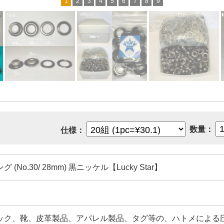
1
2
3
4
5
6
7
8
9
数量：
仕様：
 (No.30/ 28mm) 黒ニッケル【Lucky Star】
ック、靴、皮革製品、アパレル製品、タグ等の、ハトメによる