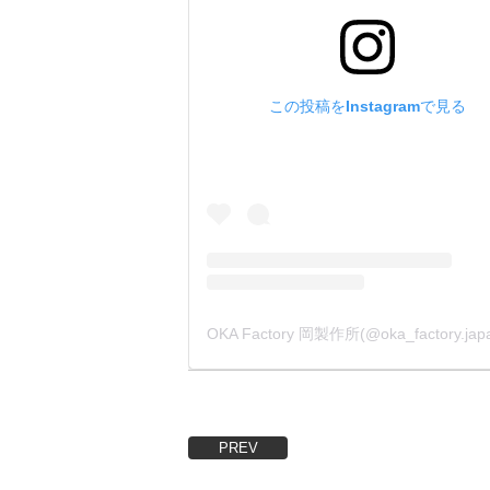
金具をカ
お見積も
(金具形
・
この投稿をInstagramで見る
【メッキ
箱単位に
メッキは、
となりま
金具をカ
お見積も
(金具形
PREV