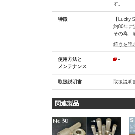
す。
特徴
【Luck
約80年
その為、
弊社が【
続きを読む.
ん。
安心して
使用方法と
－
・
メンテナンス
弊社販売品
模造品(
取扱説明書
取扱説明
模造品は
その為、
創業80
関連製品
拠です。
・
ハトメ金
『革を止
普段、金