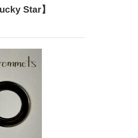
cky Star】
】