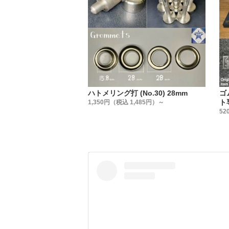
実は、ハ
弊社では
販売して
信頼のお
いのです
・
【販売方
ハトメリング打 (No.30) 28mm
ゴ
販売方法
ト
1,350円（税込 1,485円）～
①小袋販
52
②大袋販
③箱販売
用途に合
・
【製造国
金具は全
・
【足の長
箱単位に