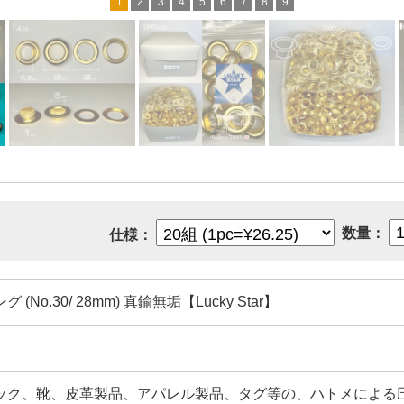
1
2
3
4
5
6
7
8
9
数量：
仕様：
(No.30/ 28mm) 真鍮無垢【Lucky Star】
ック、靴、皮革製品、アパレル製品、タグ等の、ハトメによる