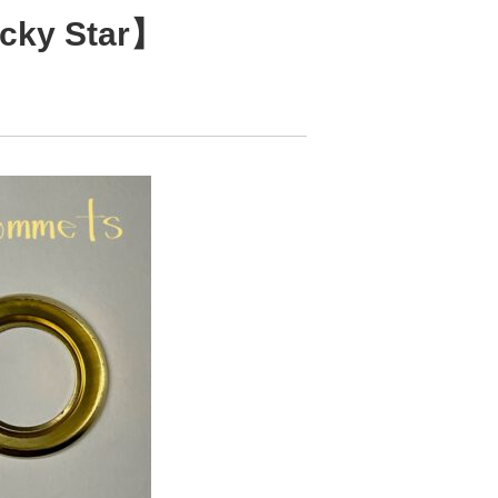
ky Star】
】