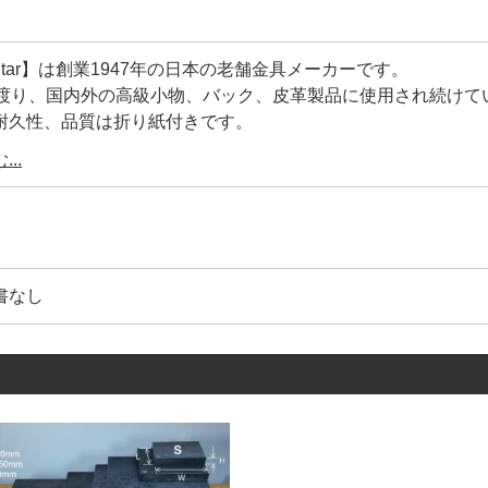
y Star】は創業1947年の日本の老舗金具メーカーです。
に渡り、国内外の高級小物、バック、皮革製品に使用され続けて
耐久性、品質は折り紙付きです。
工具の設計を合わせているメーカー】ですので、【打棒と金具
..
ご利用頂けます。
は【Lucky Star】の【正規品】です。
コピー商品)も多く存在しているのが実情です。
書なし
、鋼材の選定が不明、メッキの剥離、品質管理が雑です。
著しく耐久性や、見た目が良くありません。
年に及ぶ歴史が、大量生産品にもかかわらず、高品質を維持し続
具1つとっても、世の中には様々なメーカーがあります。
めるだけでしょ』と、金具の品質にこだわらない方もいらっし
具の品質を金属製品としての視点から見る事がないかもしれま