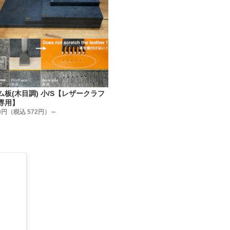
トメ金具はどこのメーカーでも同じでは無いんです。
、【日本製で高品質・低価格な金具】を、【レザークラフト工
います。
ける金具メーカーの規格に合わせた、工具(打棒)を作る事を作
。
法】
ム板(木目調) 小/S【レザークラフ
を3種類ご用意しました。
専用】
売
0円（税込 572円）～
売 (①よりお買い得です)
 (②より更にお買い得です)
わせてお選び下さい。
】
て安全性・信頼性の高い【日本製】です。
さの別注品】
なりますが、ご注文を承っております。