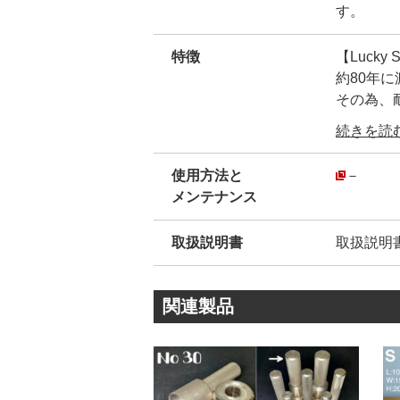
す。
特徴
【Luck
約80年
その為、
弊社が【
続きを読む.
ん。
安心して
使用方法と
－
・
メンテナンス
弊社販売品
模造品(
取扱説明書
取扱説明
模造品は
その為、
創業80
関連製品
拠です。
・
ハトメ金
『革を止
普段、金