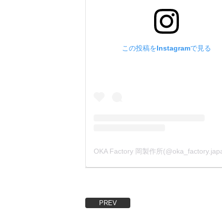
金具をカ
お見積も
(金具形
・
この投稿をInstagramで見る
【メッキ
箱単位に
メッキは、
となりま
金具をカ
お見積も
(金具形
PREV