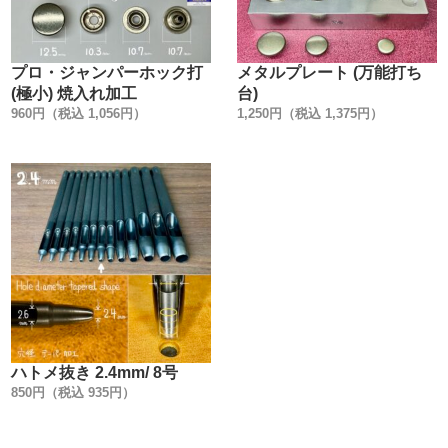
います。
信頼のおける金具メーカーの規格に合わせた、工具(打棒)
を作る事を作る事が、一番使用上のトラブルが無いので
プロ・ジャンパーホック打
メタルプレート (万能打ち
す。
(極小) 焼入れ加工
台)
960円（税込 1,056円）
1,250円（税込 1,375円）
【HIGH CROWNについて】
HIGH CROWNは【革製品の為だけに開発した金具】で
す。
『革製品は使えるのに、金具が先に壊れてしまった』経験
はありませんか？
金具の劣化は、水分や汗だけが原因とは限りません。
革には鞣(なめし)に使用する、タンニンや硫酸クロムの薬
液がわずかながら残留しています。
その為、残留物質・革が発するアンモニアガス・湿気・温
度・時間経過によって、金具の金属変化(疲労・腐食)を誘
ハトメ抜き 2.4mm/ 8号
発させます。
850円（税込 935円）
あまり知られていませんが、金具は革の為だけに製造して
いるわけではありません。