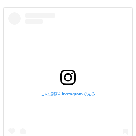
レザークラフトに使用される比率は、製造数の占める割合
のほんのごく僅かです。
シャツやジャケットなどのアパレル分野の方が、消費数が
格段に多いのです。
その為、革専用の金具として重要視されず、開発されてき
ませんでした。
レザークラフトの為だけに、鋼材の選定・使用されるバネ
の材質・メッキ・コーティング等を、1から見直し開発した
のが、このHIGH CROWNです。
『革素材より先に金具が壊れないで欲しい』というお客様
の声を元に開発した金具です。
是非、手にとって頂き、金具としての【美しさと強度】を
ご体感下さい。
この投稿をInstagramで見る
【材質】
[金具全体]
真鍮製にする事にこだわりました。
鉄製と比べて錆びる事がありません。
[バネ材]