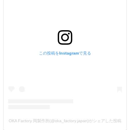
【メッキ・塗装の別注品】
箱単位になりますが、ご注文を承っております。
メッキは、本金メッキ(24k)、ダール(マットブラック)、他
塗装(天塗り)は、黒、茶、白、他
となります。
金具をカートに入れ、【備考欄】にご希望の加工を入力し
てメールして下さい。
お見積もりメールを返信致します。
この投稿をInstagramで見る
(金具形状により、出来ない又は、ロットが多くなる場合も
ございます)
OKA Factory 岡製作所(@oka_factory.japan)がシェアした投稿