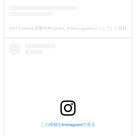
リン青銅バネの使用にこだわりました。
従来品の黄銅バネ(真鍮)と比べて、耐摩耗性・耐疲労性・
バネ性・耐腐食性に優れている素材です。
金具の肝となるバネ部分の材質にこだわる事で、金具とし
OKA Factory 岡製作所(@oka_factory.japan)がシェアした投稿
ての強度と使用回数を格段に向上させました。
HIGH CROWN→リン青銅バネ
通常品→黄銅バネ
【コーティング】
金具製造の最終工程として、メッキの上から、独自技術の
コーティングを施しています。
メッキの上から、更に高強度の皮膜を作る事で、金具をあ
らゆるトラブルから守ります。
【製造国】
金具は全て安全性・信頼性の高い【日本製】です。
この投稿をInstagramで見る
【販売方法】
販売方法を3種類ご用意しました。