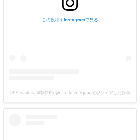
少し強い力が必要です。
バネホックよりもしっかりと保持し、耐久性が高いのが特
徴です。
この投稿をInstagramで見る
ウォレット・カバン・ベルトなどの厚めの革を使用する、
強度を求める製品に向いています。
バネ素材に、従来品の黄銅バネからリン青銅バネに変更
し、使用回数を格段に向上させました。
『革素材より先に金具が壊れないで欲しい』というお客様
の声を元に開発した金具です。
打棒は1つで、オス・メス金具両方が止められます。
・
【足の長さの別注品】
箱単位になりますが、ご注文を承っております。
OKA Factory 岡製作所(@oka_factory.japan)がシェアした投稿
金具をカートに入れ、【備考欄】にご希望の足の長さや、
お持ちの情報を入力してメールして下さい。
お見積もりのメールを返信致します。
(金具形状により、出来ない又は、ロットが多くなる場合も
ございます)
・