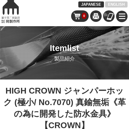
JAPANESE
ENGLISH
0
Itemlist
製品紹介
HIGH CROWN ジャンパーホッ
ク (極小/ No.7070) 真鍮無垢《革
の為に開発した防水金具》
【CROWN】