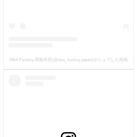
①小袋10ヶ入り
②小袋100ヶ入り (①よりお買い得です)
③箱1000ヶ入り (②より更にお買い得です)
用途に合わせてお選び下さい。
・
【バネホックについて】
2本のバネ構造により、軽い力でホックを脱着できるのが特
徴です。
OKA Factory 岡製作所(@oka_factory.japan)がシェアした投稿
バネホックは、サイフ・カードケース・小銭入れなどの、
開け閉めの多い小物製作に向いています。
バネ素材に、従来品の黄銅バネからリン青銅バネに変更
し、使用回数を格段に向上させました。
『革素材より先に金具が壊れないで欲しい』というお客様
の声を元に開発した金具です。
打棒は2種類あり、オス金具とメス金具で使い分けます。
【ジャンパーホックについて】
リング式のバネ構造により、脱着にはバネホックよりも、